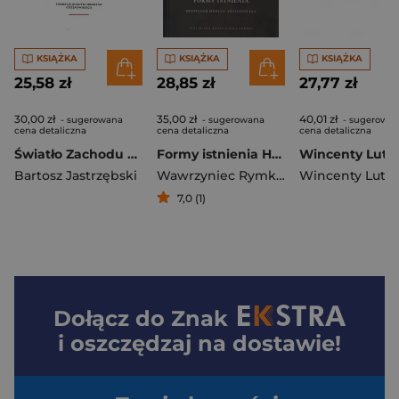
KSIĄŻKA
KSIĄŻKA
KSIĄŻKA
25,58 zł
28,85 zł
27,77 zł
30,00 zł
35,00 zł
40,01 zł
- sugerowana
- sugerowana
- sugerowa
cena detaliczna
cena detaliczna
cena detaliczna
Światło Zachodu Szkice o myśli i kulturze chrześcijańskiej
Formy istnienia Heidegger według Arystotelesa
Bartosz Jastrzębski
Wawrzyniec Rymkiewicz
7,0 (1)
Dołącz do
Znak
i oszczędzaj na dostawie!