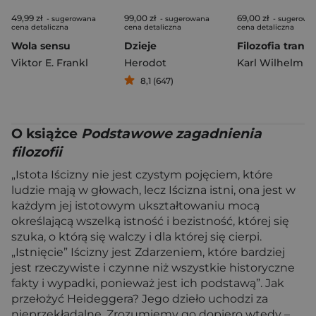
49,99 zł
99,00 zł
69,00 zł
- sugerowana
- sugerowana
- sugerowa
cena detaliczna
cena detaliczna
cena detaliczna
Wola sensu
Dzieje
Viktor E. Frankl
Herodot
8,1 (647)
O książce
Podstawowe zagadnienia
filozofii
„Istota Iścizny nie jest czystym pojęciem, które
ludzie mają w głowach, lecz Iścizna istni, ona jest w
każdym jej istotowym ukształtowaniu mocą
określającą wszelką istność i bezistność, której się
szuka, o którą się walczy i dla której się cierpi.
„Istnięcie” Iścizny jest Zdarzeniem, które bardziej
jest rzeczywiste i czynne niż wszystkie historyczne
fakty i wypadki, ponieważ jest ich podstawą”. Jak
przełożyć Heideggera? Jego dzieło uchodzi za
nieprzekładalne. Zrozumiemy go dopiero wtedy –