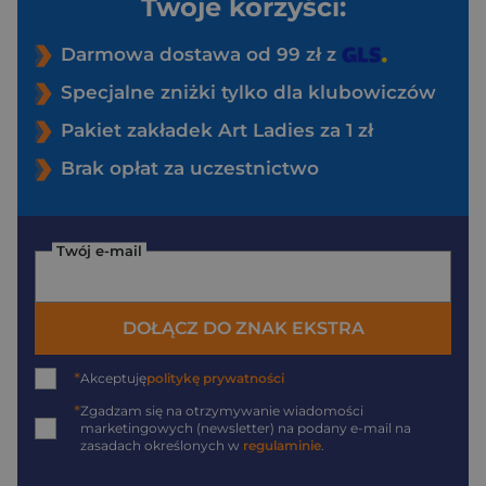
Twoje korzyści:
Darmowa dostawa od 99 zł z
Specjalne zniżki tylko dla klubowiczów
Pakiet zakładek Art Ladies za 1 zł
Brak opłat za uczestnictwo
Twój e-mail
DOŁĄCZ DO ZNAK EKSTRA
*
Akceptuję
politykę prywatności
*
Zgadzam się na otrzymywanie wiadomości
marketingowych (newsletter) na podany
e-mail
na
zasadach określonych w
regulaminie
.