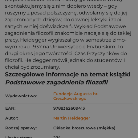
skontaktujemy się z nim dopiero wtedy – gdy
ruszymy z posad polszczyznę, odwołamy się do jej
zapomnianych dziejów, do dawnej leksyki i zapi­
sanych w niej doświadczeń. Wykład Podstawowe
zagadnienia filozofii znakomicie nadaje się do takiej
pracy. Heidegger wygłaszał go w semestrze zimo­
wym roku 1937 na Uniwersytecie Fryburskim. To
drugi okres jego twórczości. Czas Przyczynków do
filozofii. Heidegger mówił jednak do studentów. I
chciał być zrozumiany.
Szczegółowe informacje na temat książki
Podstawowe zagadnienia filozofii
Fundacja Augusta hr.
Wydawnictwo:
Cieszkowskiego
EAN:
9788362609413
Autor:
Martin Heidegger
Rodzaj oprawy:
Okładka broszurowa (miękka)
Liczba stron:
274