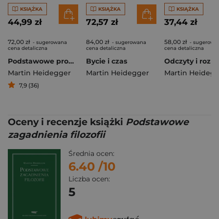
KSIĄŻKA
KSIĄŻKA
KSIĄŻKA
44,99 zł
72,57 zł
37,44 zł
72,00 zł
84,00 zł
58,00 zł
- sugerowana
- sugerowana
- sugerowa
cena detaliczna
cena detaliczna
cena detaliczna
Podstawowe problemy fenomenologii
Bycie i czas
Odczyty i rozp
Martin Heidegger
Martin Heidegger
Martin Heideg
7,9 (36)
Oceny i recenzje książki
Podstawowe
zagadnienia filozofii
Średnia ocen:
6.40
/10
Liczba ocen:
5