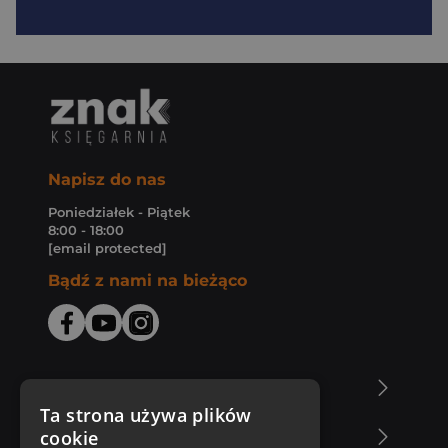
Napisz do nas
Poniedziałek - Piątek
8:00 - 18:00
[email protected]
Bądź z nami na bieżąco
O Księgarni Znak
Ta strona używa plików
cookie
Zakupy u nas