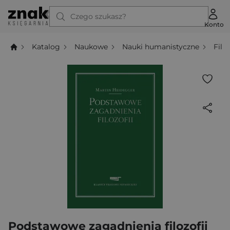
Czego szukasz?
Konto
Katalog
Naukowe
Nauki humanistyczne
Filo
Podstawowe zagadnienia filozofii