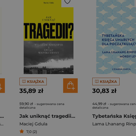
KSIĄŻKA
KSIĄŻKA
35,89 zł
30,83 zł
59,90 zł
44,99 zł
- sugerowana cena
- sugerowana cen
detaliczna
detaliczna
Atlas [polskiego] bezformia
Jak uniknąć tragedii? William Szekspir a świat współczesny
a
Maciej Gdula
7,0 (2)