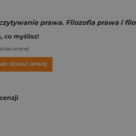
zytywanie prawa. Filozofia prawa i fil
 co myślisz!
ostaw ocenę!
 ABY DODAĆ OPINIĘ
cenzji