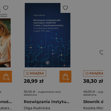
KSIĄŻKA
KSIĄŻKA
28,99 zł
38,30 zł
35,00 zł
49,00 zł
a
- sugerowana cena
- sugerowa
detaliczna
detaliczna
Obszary (nie)pewności w pracy współczesnego nauczyciela
Rozwiązania instytucjonalne wspierające studentów i osoby z niepełnosprawnością w Uniwersytecie Warszawskim w latach 1997–2023
Białożyt-Wielonek Katarzyna
,
Pękala Ludwika Joanna
Olga Rudnicka
Kozdra Michał
,
D