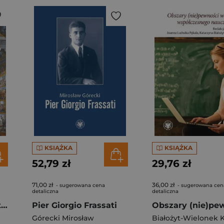
KSIĄŻKA
KSIĄŻKA
52,79 zł
29,76 zł
71,00 zł
36,00 zł
- sugerowana cena
- sugerowana cen
detaliczna
detaliczna
Europa w drodze. Artystyczne wędrówki w dobie oświecenia
Pier Giorgio Frassati
Górecki Mirosław