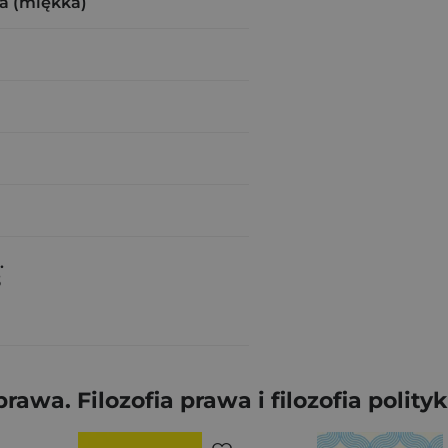
a (miękka)
.
3
wa. Filozofia prawa i filozofia polit