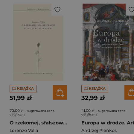
KSIĄŻKA
KSIĄŻKA
51,99 zł
32,99 zł
70,00 zł
41,00 zł
- sugerowana cena
- sugerowana cena
detaliczna
detaliczna
O rzekomej, sfałszowanej donacji Konstantyna
Lorenzo Valla
Andrzej Pieńkos