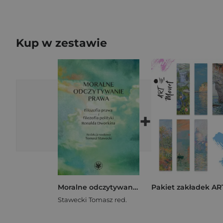
Kup w zestawie
+
Moralne odczytywanie prawa. Filozofia prawa i filozofia polityki Ronalda Dworkina
Stawecki Tomasz red.