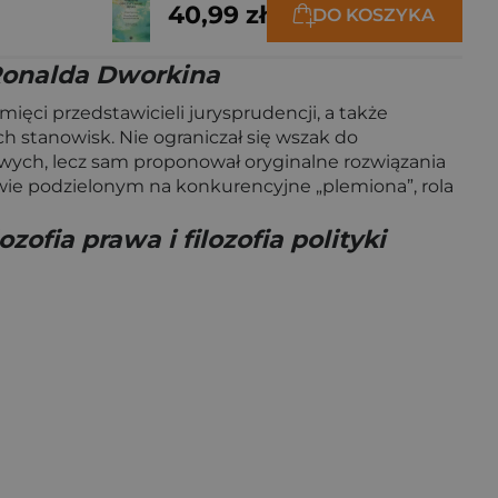
40,99 zł
DO KOSZYKA
 Ronalda Dworkina
ięci przedstawicieli jurysprudencji, a także
 stanowisk. Nie ograniczał się wszak do
ych, lecz sam proponował oryginalne rozwiązania
twie podzielonym na konkurencyjne „plemiona”, rola
ofia prawa i filozofia polityki