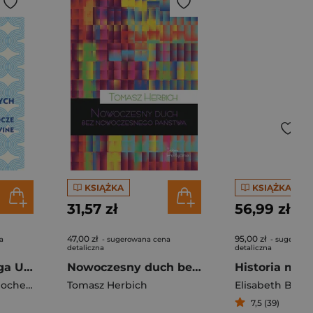
KSIĄŻKA
KSIĄŻKA
31,57 zł
56,99 zł
47,00 zł
95,00 zł
a
- sugerowana cena
- sugerowa
detaliczna
detaliczna
Tybetańska Księga Umarłych dla początkujących
Nowoczesny duch bez nowoczesnego państwa
Lama Lhanang Rinpoche
,
Levine Mordy
Tomasz Herbich
Elisabeth Badi
7,5 (39)