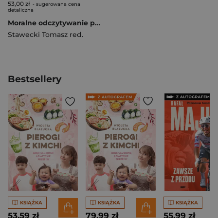
53,00 zł
- sugerowana cena
detaliczna
Moralne odczytywanie prawa. Filozofia prawa i filozofia polityki Ronalda Dworkina
Stawecki Tomasz red.
Bestsellery
KSIĄŻKA
KSIĄŻKA
KSIĄŻKA
53,59 zł
79,99 zł
55,99 zł