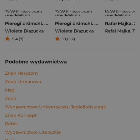
79,99 zł
79,99 zł
69,99 zł
- sugerowana
- sugerowana
- sugerowa
cena detaliczna
cena detaliczna
cena detaliczna
Pierogi z kimchi. Moje ulubione azjatyckie przepisy
Pierogi z kimchi. Moje ulubione azjatyckie przepisy - książka z autografem
Wioleta Błazucka
Wioleta Błazucka
Rafał Majka
,
Tomasz 
9,4 (7)
10,0 (2)
Podobne wydawnictwa
Znak Horyzont
Znak Literanova
Mag
Znak
Wydawnictwo Uniwersytetu Jagiellońskiego
Znak Koncept
Rebis
Wydawnictwo Literackie