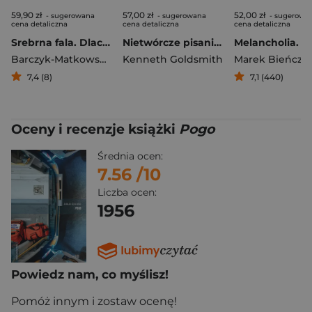
59,90 zł
57,00 zł
52,00 zł
- sugerowana
- sugerowana
- sugerowa
cena detaliczna
cena detaliczna
cena detaliczna
Srebrna fala. Dlaczego przestałam się farbować i zaczęłam zadawać pytania
Nietwórcze pisanie. Zarządzanie językiem w erze cyfrowej
Barczyk-Matkowska Katarzyna
Kenneth Goldsmith
Marek Bieńczy
7,4 (8)
7,1 (440)
Oceny i recenzje książki
Pogo
Średnia ocen:
7.56
/10
Liczba ocen:
1956
Powiedz nam, co myślisz!
Pomóż innym i zostaw ocenę!