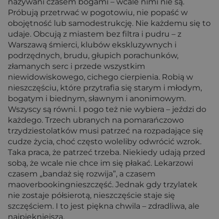
nazywani czasem bogami – wcale nimi nie są.
Próbują przetrwać w pogotowiu, nie popaść w
obojętność lub samodestrukcję. Nie każdemu się to
udaje. Obcują z miastem bez filtra i pudru – z
Warszawą śmierci, klubów ekskluzywnych i
podrzędnych, brudu, głupich porachunków,
złamanych serc i przede wszystkim
niewidowiskowego, cichego cierpienia. Robią w
nieszczęściu, które przytrafia się starym i młodym,
bogatym i biednym, sławnym i anonimowym.
Wszyscy są równi. I pogo też nie wybiera – jeździ do
każdego. Trzech ubranych na pomarańczowo
trzydziestolatków musi patrzeć na rozpadające się
cudze życia, choć często woleliby odwrócić wzrok.
Taka praca, że patrzeć trzeba. Niekiedy udają przed
sobą, że wcale nie chce im się płakać. Lekarzowi
czasem „bandaż się rozwija”, a czasem
maoverbookingnieszczęść. Jednak gdy trzylatek
nie zostaje półsierotą, nieszczęście staje się
szczęściem. I to jest piękna chwila – zdradliwa, ale
najpiękniejsza.