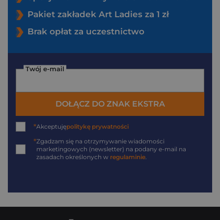
Pakiet zakładek Art Ladies za 1 zł
Brak opłat za uczestnictwo
Twój e-mail
DOŁĄCZ DO ZNAK EKSTRA
*
Akceptuję
politykę prywatności
*
Zgadzam się na otrzymywanie wiadomości
marketingowych (newsletter) na podany
e-mail
na
zasadach określonych w
regulaminie
.