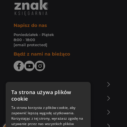
Napisz do nas
Poniedziałek - Piątek
8:00 - 18:00
[email protected]
Bądź z nami na bieżąco
O Księgarni Znak
Ta strona używa plików
cookie
Zakupy u nas
Ta strona korzysta z plików cookie, aby
Nasza oferta
zapewnić lepszą wygodę użytkowania.
Korzystając z tej strony, wyrażasz zgodę na
używanie przez nas wszystkich plików
Nasi autorzy