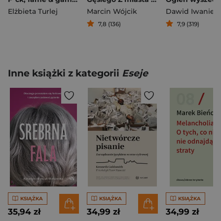
Elżbieta Turlej
Marcin Wójcik
Dawid Iwaniec
7,8 (136)
7,9 (319)
Inne książki z kategorii
Eseje
KSIĄŻKA
KSIĄŻKA
KSIĄŻKA
35,94 zł
34,99 zł
34,99 zł