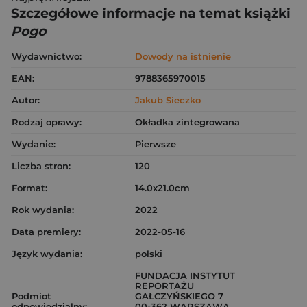
Szczegółowe informacje na temat książki
Pogo
Wydawnictwo:
Dowody na istnienie
EAN:
9788365970015
Autor:
Jakub Sieczko
Rodzaj oprawy:
Okładka zintegrowana
Wydanie:
Pierwsze
Liczba stron:
120
Format:
14.0x21.0cm
Rok wydania:
2022
Data premiery:
2022-05-16
Język wydania:
polski
FUNDACJA INSTYTUT
REPORTAŻU
Podmiot
GAŁCZYŃSKIEGO 7
odpowiedzialny:
00-362 WARSZAWA