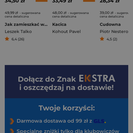
34,50 zł
33,49 zł
28,34 zł
49,99 zł
48,00 zł
39,00 zł
- sugerowana
- sugerowana
- sugerowa
cena detaliczna
cena detaliczna
cena detaliczna
Jak zamieszkać w Toskanii
Kacica
Cudowna
Leszek Talko
Kohout Pavel
Piotr Nesterow
6,4 (26)
4,5 (2)
Dołącz do
Znak
i oszczędzaj na dostawie!
Twoje korzyści:
Darmowa dostawa od 99 zł z
Specjalne zniżki tylko dla klubowiczów