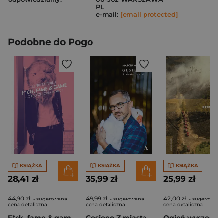
PL
e-mail:
[email protected]
Podobne do Pogo
KSIĄŻKA
KSIĄŻKA
KSIĄŻKA
28,41 zł
35,99 zł
25,99 zł
44,90 zł
49,99 zł
42,00 zł
- sugerowana
- sugerowana
- sugerowa
cena detaliczna
cena detaliczna
cena detaliczna
F*ck, fame & game Co faceci robią w sieci
Gęsiego Z miasta na wieś