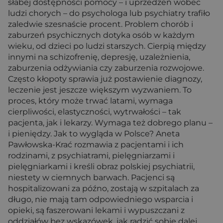
słabej dostępności pomocy – i uprzedzeń wobec
ludzi chorych – do psychologa lub psychiatry trafiło
zaledwie szesnaście procent. Problem chorób i
zaburzeń psychicznych dotyka osób w każdym
wieku, od dzieci po ludzi starszych. Cierpią między
innymi na schizofrenię, depresję, uzależnienia,
zaburzenia odżywiania czy zaburzenia rozwojowe.
Często kłopoty sprawia już postawienie diagnozy,
leczenie jest jeszcze większym wyzwaniem. To
proces, który może trwać latami, wymaga
cierpliwości, elastyczności, wytrwałości – tak
pacjenta, jak i lekarzy. Wymaga też dobrego planu –
i pieniędzy. Jak to wygląda w Polsce? Aneta
Pawłowska-Krać rozmawia z pacjentami i ich
rodzinami, z psychiatrami, pielęgniarzami i
pielęgniarkami i kreśli obraz polskiej psychiatrii,
niestety w ciemnych barwach. Pacjenci są
hospitalizowani za późno, zostają w szpitalach za
długo, nie mają tam odpowiedniego wsparcia i
opieki, są faszerowani lekami i wypuszczani z
oddziałów bez wskazówek, jak radzić sobie dalej.