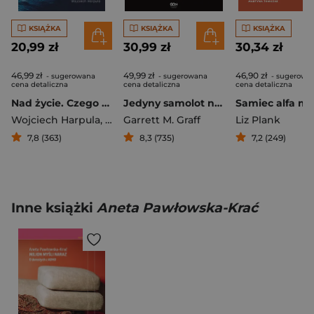
KSIĄŻKA
KSIĄŻKA
KSIĄŻKA
20,99 zł
30,99 zł
30,34 zł
46,99 zł
49,99 zł
46,90 zł
- sugerowana
- sugerowana
- sugerowa
cena detaliczna
cena detaliczna
cena detaliczna
Nad życie. Czego uczą nas umierający
Jedyny samolot na niebie. Historia mówiona zamachów z 11 września
Wojciech Harpula
,
Maria Mazurek
Garrett M. Graff
Liz Plank
7,8 (363)
8,3 (735)
7,2 (249)
Inne książki
Aneta Pawłowska-Krać