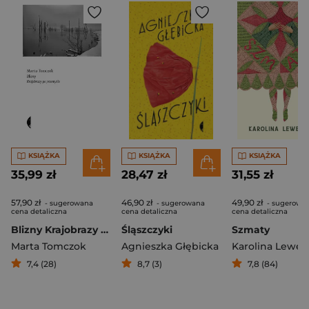
KSIĄŻKA
KSIĄŻKA
KSIĄŻKA
35,99 zł
28,47 zł
31,55 zł
57,90 zł
46,90 zł
49,90 zł
- sugerowana
- sugerowana
- sugerowa
cena detaliczna
cena detaliczna
cena detaliczna
Blizny Krajobrazy po przemyśle
Śląszczyki
Szmaty
Marta Tomczok
Agnieszka Głębicka
Karolina Lewe
7,4 (28)
8,7 (3)
7,8 (84)