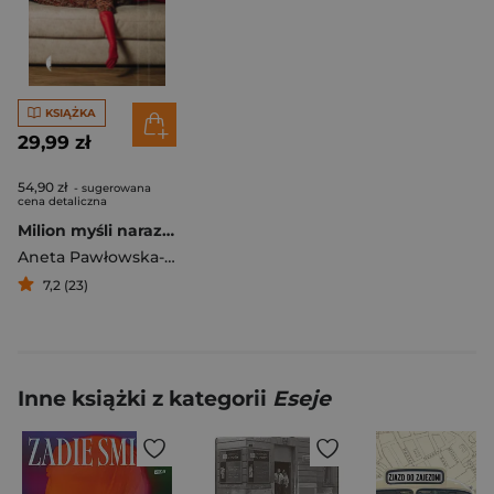
KSIĄŻKA
29,99 zł
54,90 zł
- sugerowana
cena detaliczna
Milion myśli naraz. O dorosłych z ADHD
Aneta Pawłowska-Krać
7,2 (23)
Inne książki z kategorii
Eseje