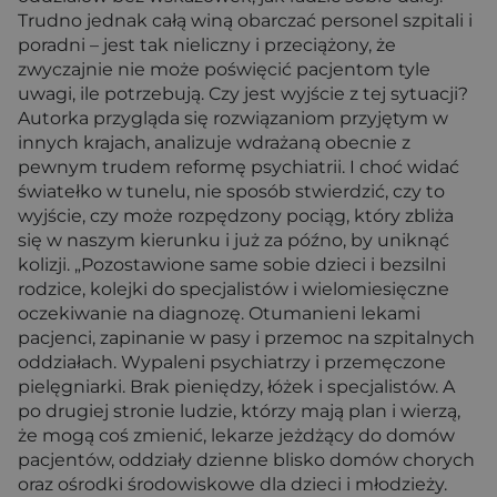
Trudno jednak całą winą obarczać personel szpitali i
poradni – jest tak nieliczny i przeciążony, że
zwyczajnie nie może poświęcić pacjentom tyle
uwagi, ile potrzebują. Czy jest wyjście z tej sytuacji?
Autorka przygląda się rozwiązaniom przyjętym w
innych krajach, analizuje wdrażaną obecnie z
pewnym trudem reformę psychiatrii. I choć widać
światełko w tunelu, nie sposób stwierdzić, czy to
wyjście, czy może rozpędzony pociąg, który zbliża
się w naszym kierunku i już za późno, by uniknąć
kolizji. „Pozostawione same sobie dzieci i bezsilni
rodzice, kolejki do specjalistów i wielomiesięczne
oczekiwanie na diagnozę. Otumanieni lekami
pacjenci, zapinanie w pasy i przemoc na szpitalnych
oddziałach. Wypaleni psychiatrzy i przemęczone
pielęgniarki. Brak pieniędzy, łóżek i specjalistów. A
po drugiej stronie ludzie, którzy mają plan i wierzą,
że mogą coś zmienić, lekarze jeżdżący do domów
pacjentów, oddziały dzienne blisko domów chorych
oraz ośrodki środowiskowe dla dzieci i młodzieży.