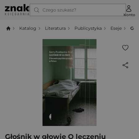
Czego szukasz?
Konto
Katalog
Literatura
Publicystyka
Eseje
Gło
Głośnik w głowie O leczeniu