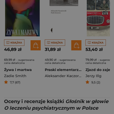
KSIĄŻKA
KSIĄŻKA
KSIĄŻKA
46,89 zł
31,89 zł
53,40 zł
69,99 zł
49,90 zł
79,99 zł
- sugerowana
- sugerowana
- sugerowa
cena detaliczna
cena detaliczna
cena detaliczna
Żywa i martwa
Praski elementarz wyd. 4
Zjazd do zajez
Zadie Smith
Aleksander Kaczorowski
Jerzy Illg
7,7 (67)
9,5 (2)
Oceny i recenzje książki
Głośnik w głowie
O leczeniu psychiatrycznym w Polsce