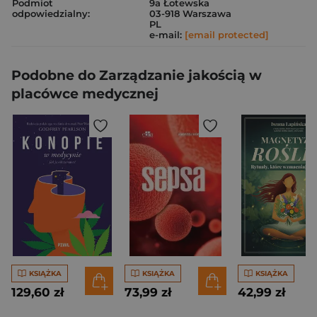
Podmiot
9a Łotewska
odpowiedzialny:
03-918 Warszawa
PL
e-mail:
[email protected]
Podobne do Zarządzanie jakością w
placówce medycznej
KSIĄŻKA
KSIĄŻKA
KSIĄŻKA
129,60 zł
73,99 zł
42,99 zł