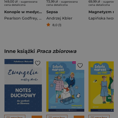
149,00 zł
73,99 zł
69,99 zł
- sugerowana
- sugerowana
- sugerowa
cena detaliczna
cena detaliczna
cena detaliczna
Konopie w medycynie. Jak je odczarować
Sepsa
Pearlson Godfrey
,
Piotr Wierzbiński
Andrzej Kbler
Łapińska Iwona
8,0 (1)
Inne książki
Praca zbiorowa