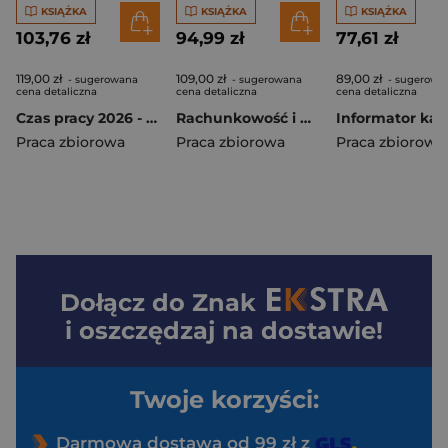
KSIĄŻKA
KSIĄŻKA
KSIĄŻKA
103,76 zł
94,99 zł
77,61 zł
119,00 zł
109,00 zł
89,00 zł
- sugerowana
- sugerowana
- sugerowa
cena detaliczna
cena detaliczna
cena detaliczna
Czas pracy 2026 - Przepisy z praktycznym komentarzem
Rachunkowość i podatki w firmie - 50 praktycznych porad
Praca zbiorowa
Praca zbiorowa
Praca zbiorowa
Dołącz do
Znak
i oszczędzaj na dostawie!
Twoje korzyści:
Darmowa dostawa od 99 zł z