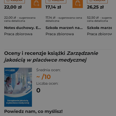
KSIĄŻKA
KSIĄŻKA
KSIĄŻKA
22,00 zł
17,14 zł
26,25 zł
22,00 zł
17,14 zł
52,50 zł
- sugerowana
- sugerowana cena
- sugerowa
cena detaliczna
detaliczna
cena detaliczna
Notes duchowy. Ewangelia wg. Marka
Szkoła marzeń na TAK SP 1 podr. cz.2
Praca zbiorowa
Praca zbiorowa
Praca zbiorowa
Oceny i recenzje książki
Zarządzanie
jakością w placówce medycznej
Średnia ocen:
~
/10
Liczba ocen:
0
Powiedz nam, co myślisz!