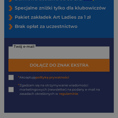
Specjalne zniżki tylko dla klubowiczów
Pakiet zakładek Art Ladies za 1 zł
Brak opłat za uczestnictwo
Twój e-mail
DOŁĄCZ DO ZNAK EKSTRA
*
Akceptuję
politykę prywatności
*
Zgadzam się na otrzymywanie wiadomości
marketingowych (newsletter) na podany
e-mail
na
zasadach określonych w
regulaminie
.