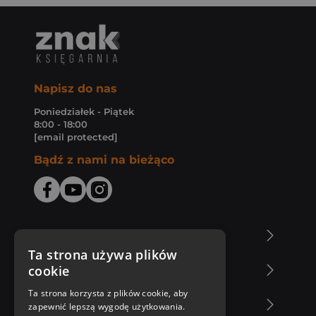
Napisz do nas
Poniedziałek - Piątek
8:00 - 18:00
[email protected]
Bądź z nami na bieżąco
O Księgarni Znak
Ta strona używa plików
cookie
Zakupy u nas
Ta strona korzysta z plików cookie, aby
Nasza oferta
zapewnić lepszą wygodę użytkowania.