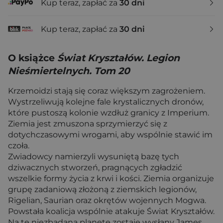
Kup teraz, zapłać za
30 dni
Kup teraz, zapłać za
30 dni
O książce
Świat Kryształów. Legion
Nieśmiertelnych. Tom 20
Krzemoidzi stają się coraz większym zagrożeniem.
Wystrzeliwują kolejne fale krystalicznych dronów,
które pustoszą kolonie wzdłuż granicy z Imperium.
Ziemia jest zmuszona sprzymierzyć się z
dotychczasowymi wrogami, aby wspólnie stawić im
czoła.
Zwiadowcy namierzyli wysuniętą bazę tych
dziwacznych stworzeń, pragnących zgładzić
wszelkie formy życia z krwi i kości. Ziemia organizuje
grupę zadaniową złożoną z ziemskich legionów,
Rigelian, Saurian oraz okrętów wojennych Mogwa.
Powstała koalicja wspólnie atakuje Świat Kryształów.
Na tę niezbadaną planetę zostaje wysłany James