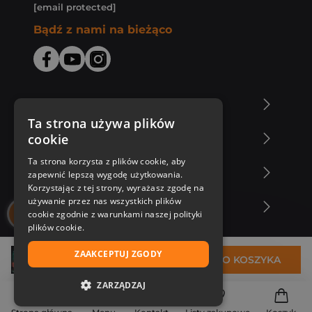
[email protected]
Bądź z nami na bieżąco
O Księgarni Znak
Ta strona używa plików
cookie
Zakupy u nas
Ta strona korzysta z plików cookie, aby
Nasza oferta
zapewnić lepszą wygodę użytkowania.
Korzystając z tej strony, wyrażasz zgodę na
używanie przez nas wszystkich plików
Nasi autorzy
cookie zgodnie z warunkami naszej polityki
plików cookie.
ZAAKCEPTUJ ZGODY
34,50 zł
DO KOSZYKA
ZARZĄDZAJ