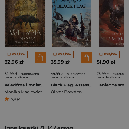
KSIĄŻKA
KSIĄŻKA
KSIĄŻKA
32,96 zł
35,99 zł
51,90 zł
52,99 zł
49,99 zł
75,99 zł
- sugerowana
- sugerowana
- sugerowa
cena detaliczna
cena detaliczna
cena detaliczna
Wiedźma i mniszka
Black Flag. Assassin’s Creed
Monika Maciewicz
Oliver Bowden
7,8 (4)
Inne książki
B. V. Larson