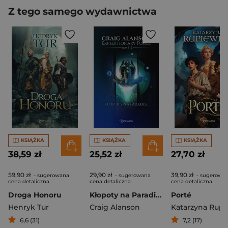
Z tego samego wydawnictwa
KSIĄŻKA
KSIĄŻKA
KSIĄŻKA
38,59 zł
25,52 zł
27,70 zł
59,90 zł
29,90 zł
39,90 zł
- sugerowana
- sugerowana
- sugerowa
cena detaliczna
cena detaliczna
cena detaliczna
Droga Honoru
Kłopoty na Paradise. Expeditionary Force. Tom 3,5
Porté
Henryk Tur
Craig Alanson
6,6 (31)
7,2 (17)