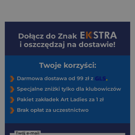
Dołącz do
Znak
i oszczędzaj na dostawie!
Twoje korzyści:
Darmowa dostawa od 99 zł z
Specjalne zniżki tylko dla klubowiczów
Pakiet zakładek Art Ladies za 1 zł
Brak opłat za uczestnictwo
Twój e-mail