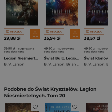
KSIĄŻKA
KSIĄŻKA
KSIĄŻKA
29,88 zł
35,94 zł
38,57 zł
39,90 zł
49,90 zł
49,90 zł
- sugerowana
- sugerowana
- sugerowa
cena detaliczna
cena detaliczna
cena detaliczna
Legion Nieśmiertelnych. Tom 1. Świat Stali
Świat Burz. Legion Nieśmiertelnych. Tom 10
B. V. Larson
B. V. Larson
,
Brian V. Larson
B. V. Larson
,
Brian V.
Podobne do Świat Kryształów. Legion
Nieśmiertelnych. Tom 20