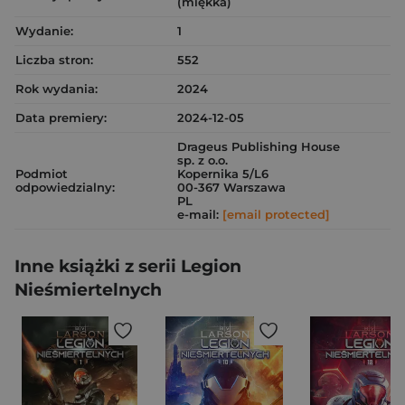
(miękka)
Wydanie:
1
Liczba stron:
552
Rok wydania:
2024
Data premiery:
2024-12-05
Drageus Publishing House
sp. z o.o.
Podmiot
Kopernika 5/L6
odpowiedzialny:
00-367 Warszawa
PL
e-mail:
[email protected]
Inne książki z serii Legion
Nieśmiertelnych