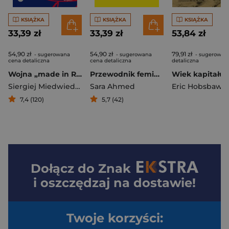
KSIĄŻKA
KSIĄŻKA
KSIĄŻKA
33,39 zł
33,39 zł
53,84 zł
54,90 zł
54,90 zł
79,91 zł
- sugerowana
- sugerowana
- sugerowan
cena detaliczna
cena detaliczna
detaliczna
Wojna „made in Russia”
Przewodnik feministycznej psujzabawy
Siergiej Miedwiediew
Sara Ahmed
Eric Hobsbaw
7,4 (120)
5,7 (42)
Dołącz do
Znak
i oszczędzaj na dostawie!
Twoje korzyści: