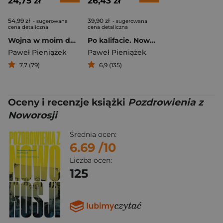
24,75 zł
26,43 zł
54,99 zł
39,90 zł
- sugerowana
- sugerowana
cena detaliczna
cena detaliczna
Wojna w moim domu. Kiedy konflikt staje się codziennością
Po kalifacie. Nowa wojna w Syrii
Paweł Pieniążek
Paweł Pieniążek
7,7 (79)
6,9 (135)
Oceny i recenzje książki
Pozdrowienia z
Noworosji
Średnia ocen:
6.69
/10
Liczba ocen:
125