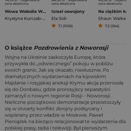
- sugerowana
- sugerowana
- sugerowa
cena detaliczna
cena detaliczna
cena detaliczna
Wowa Wołodia Władimir Tajemnice Rosji Putina
Izrael oswojony
Krystyna Kurczab-Redlich
Ela Sidi
Shaun Walker
7,1 (1056)
7,2 (264)
O książce
Pozdrowienia z Noworosji
Wojna na Ukrainie zaskoczyła Europę, która
przywykła do „odwiecznego” pokoju w pobliżu
swoich granic. Jak się okazało, niesłusznie. Po
dramatycznych wydarzeniach na kijowskim
Majdanie i rosyjskiej aneksji Krymu akcja przeniosła
się do Donbasu, gdzie prorosyjscy separatyści
zamarzyli o nowym regionie Rosji – Noworosji.
Nieliczne początkowo demonstracje przeistoczyły
się w otwarty konflikt zbrojny podsycany i
wspierany przez władze w Moskwie. Paweł
Pieniążek na bieżąco relacjonował te wydarzenia dla
polskiej prasy, radia i telewizji. Był pierwszym