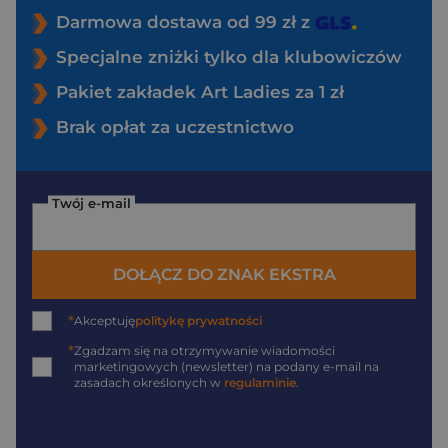
Darmowa dostawa od 99 zł z
Specjalne zniżki tylko dla klubowiczów
Pakiet zakładek Art Ladies za 1 zł
Brak opłat za uczestnictwo
Twój e-mail
DOŁĄCZ DO ZNAK EKSTRA
*
Akceptuję
politykę prywatności
*
Zgadzam się na otrzymywanie wiadomości
marketingowych (newsletter) na podany
e-mail
na
zasadach określonych w
regulaminie
.