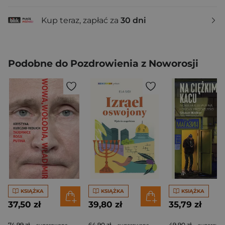
Kup teraz, zapłać za
30 dni
Podobne do Pozdrowienia z Noworosji
KSIĄŻKA
KSIĄŻKA
KSIĄŻKA
37,50 zł
39,80 zł
35,79 zł
74,99 zł
64,90 zł
49,90 zł