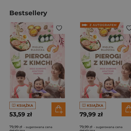
Bestsellery
KSIĄŻKA
KSIĄŻKA
53,59 zł
79,99 zł
79,99 zł
79,99 zł
- sugerowana cena
- sugerowana cena
detaliczna
detaliczna