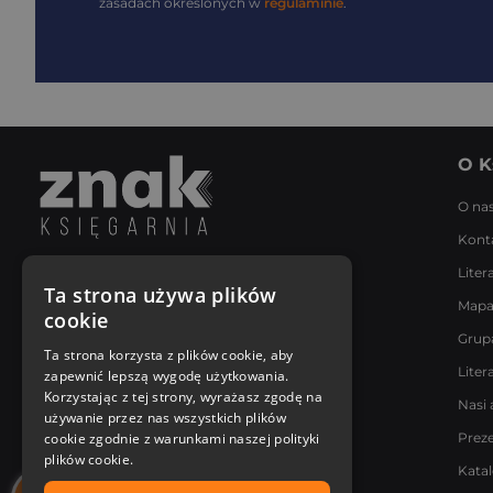
zasadach określonych w
regulaminie
.
O K
O na
Kont
Liter
Napisz do nas
Ta strona używa plików
Mapa
Poniedziałek - Piątek
cookie
8:00 - 18:00
Grup
[email protected]
Ta strona korzysta z plików cookie, aby
Liter
zapewnić lepszą wygodę użytkowania.
Bądź z nami na bieżąco
Korzystając z tej strony, wyrażasz zgodę na
Nasi 
używanie przez nas wszystkich plików
cookie zgodnie z warunkami naszej polityki
Prez
plików cookie.
Kata