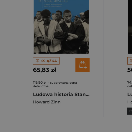
KSIĄŻKA
65,83 zł
5
119,90 zł
74
- sugerowana cena
detaliczna
det
Ludowa historia Stanów Zjednoczonych. Od roku 1492 do dziś wyd. 2
Howard Zinn
H
C