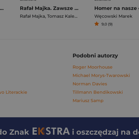
gi z kimchi. Moje ulubione azjatyckie przepisy - książka z autografem
Rafał Majka. Zawsze z przodu. Rozmawia Tomasz Kalemba - książka z autografem
Homer na nasze 
Rafał Majka
,
Tomasz Kalemba
Węcowski Marek
9,0 (9)
Podobni autorzy
Roger Moorhouse
Michael Morys-Twarowski
Norman Davies
 Literackie
Tillmann Bendikowski
Mariusz Samp
 do
Znak
i oszczędzaj na 