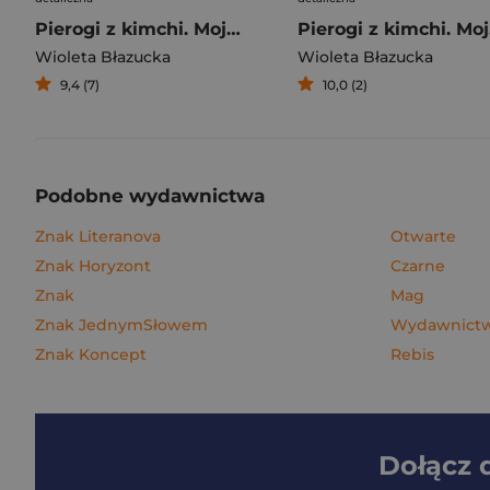
Pierogi z kimchi. Moje ulubione azjatyckie przepisy
Piero
Wioleta Błazucka
Wioleta Błazucka
9,4 (7)
10,0 (2)
Podobne wydawnictwa
Znak Literanova
Otwarte
Znak Horyzont
Czarne
Znak
Mag
Znak JednymSłowem
Wydawnictwo
Znak Koncept
Rebis
Dołącz