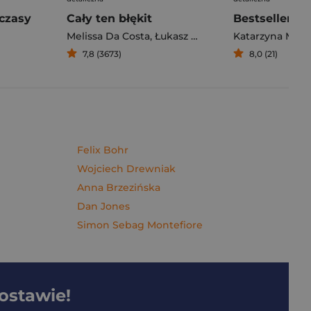
czasy
Cały ten błękit
Bestseller. S
Melissa Da Costa
,
Łukasz Müller
Katarzyna Mich
7,8 (3673)
8,0 (21)
Felix Bohr
Wojciech Drewniak
Anna Brzezińska
Dan Jones
Simon Sebag Montefiore
dostawie!