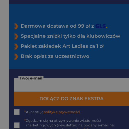
Darmowa dostawa od 99 zł z
Specjalne zniżki tylko dla klubowiczów
Pakiet zakładek Art Ladies za 1 zł
Brak opłat za uczestnictwo
Twój e-mail
DOŁĄCZ DO ZNAK EKSTRA
*
Akceptuję
politykę prywatności
*
Zgadzam się na otrzymywanie wiadomości
marketingowych (newsletter) na podany
e-mail
na