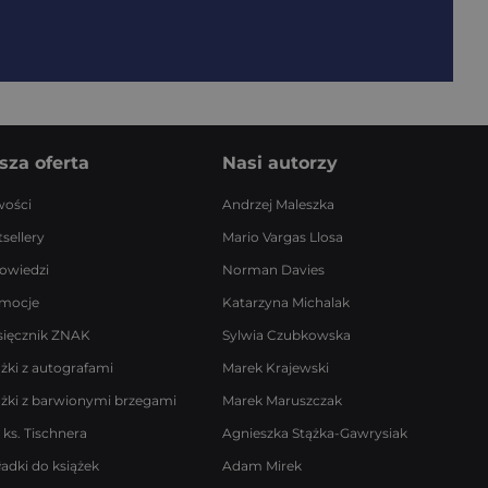
sza oferta
Nasi autorzy
ości
Andrzej Maleszka
sellery
Mario Vargas Llosa
owiedzi
Norman Davies
mocje
Katarzyna Michalak
sięcznik ZNAK
Sylwia Czubkowska
ążki z autografami
Marek Krajewski
ążki z barwionymi brzegami
Marek Maruszczak
 ks. Tischnera
Agnieszka Stążka-Gawrysiak
ładki do książek
Adam Mirek