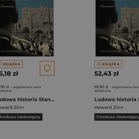
KSIĄŻKA
KSIĄŻKA
6,18 zł
52,43 zł
,90 zł
69,90 zł
- sugerowana cena
- sugerowana cen
aliczna
detaliczna
Ludowa historia Stanów Zjednoczonych Od roku 1492 do dziś
oward Zinn
Howard Zinn
hwilowo niedostępny
Chwilowo niedostępn