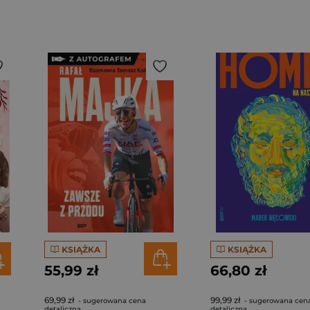
KSIĄŻKA
KSIĄŻKA
55,99 zł
66,80 zł
69,99 zł
99,99 zł
- sugerowana cena
- sugerowana cen
detaliczna
detaliczna