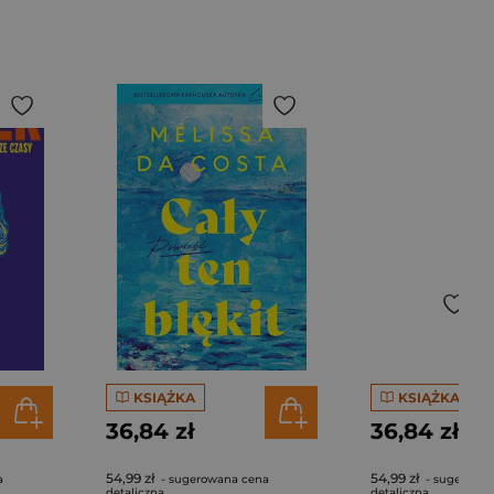
KSIĄŻKA
KSIĄŻKA
36,84 zł
36,84 zł
54,99 zł
54,99 zł
a
- sugerowana cena
- sugerowa
detaliczna
detaliczna