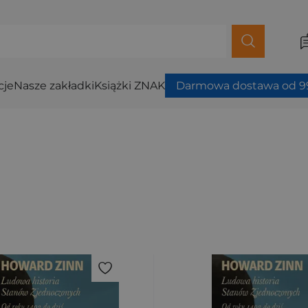
cje
Nasze zakładki
Książki ZNAK
Darmowa dostawa od 99