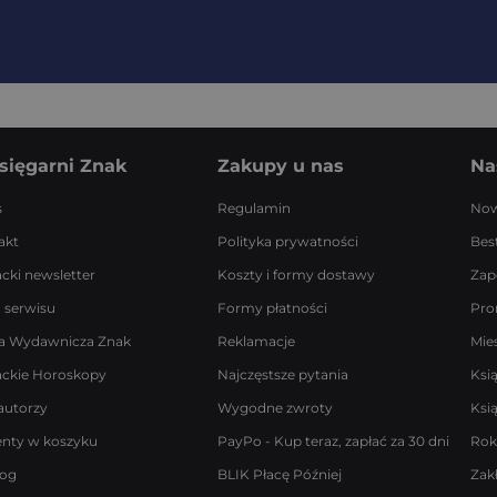
sięgarni Znak
Zakupy u nas
Na
s
Regulamin
Now
akt
Polityka prywatności
Best
acki newsletter
Koszty i formy dostawy
Zap
 serwisu
Formy płatności
Pro
a Wydawnicza Znak
Reklamacje
Mie
ackie Horoskopy
Najczęstsze pytania
Ksi
autorzy
Wygodne zwroty
Ksi
enty w koszyku
PayPo - Kup teraz, zapłać za 30 dni
Rok
log
BLIK Płacę Później
Zak