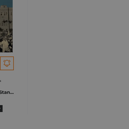
a
Ludowa historia Stanów Zjednoczonych
y