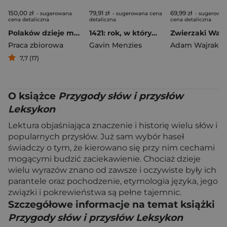
150,00 zł
79,91 zł
69,99 zł
- sugerowana
- sugerowana cena
- sugerowa
cena detaliczna
detaliczna
cena detaliczna
Polaków dzieje malowane
1421: rok, w którym Chińczycy odkryli Amerykę i opłynęli świat
Zwierzaki Wajr
Praca zbiorowa
Gavin Menzies
Adam Wajrak
7,7 (17)
O książce
Przygody słów i przysłów
Leksykon
Lektura objaśniająca znaczenie i historię wielu słów i
popularnych przysłów. Już sam wybór haseł
świadczy o tym, że kierowano się przy nim cechami
mogącymi budzić zaciekawienie. Chociaż dzieje
wielu wyrazów znano od zawsze i oczywiste były ich
parantele oraz pochodzenie, etymologia języka, jego
związki i pokrewieństwa są pełne tajemnic.
Szczegółowe informacje na temat książki
Przygody słów i przysłów Leksykon