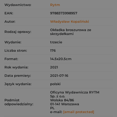
Wydawnictwo:
Rytm
EAN:
9788373998957
Autor:
Władysław Kopaliński
Okładka broszurowa ze
Rodzaj oprawy:
skrzydełkami
Wydanie:
trzecie
Liczba stron:
176
Format:
14.5x20.5cm
Rok wydania:
2021
Data premiery:
2021-07-16
Język wydania:
polski
Oficyna Wydawnicza RYTM
Sp. z o.o.
Podmiot
Wolska 84/86
odpowiedzialny:
01-141 Warszawa
PL
e-mail:
[email protected]