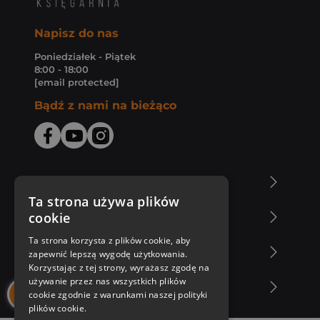
Napisz do nas
Poniedziałek - Piątek
8:00 - 18:00
[email protected]
Bądź z nami na bieżąco
O Księgarni Znak
Ta strona używa plików
cookie
Zakupy u nas
Ta strona korzysta z plików cookie, aby
Nasza oferta
zapewnić lepszą wygodę użytkowania.
Korzystając z tej strony, wyrażasz zgodę na
używanie przez nas wszystkich plików
Nasi autorzy
cookie zgodnie z warunkami naszej polityki
plików cookie.