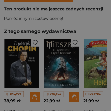
Ten produkt nie ma jeszcze żadnych recenzji
Pomóż innym i zostaw ocenę!
Z tego samego wydawnictwa
KSIĄŻKA
KSIĄŻKA
KSIĄŻKA
38,99 zł
22,99 zł
21,99 zł
69,30 zł
35,70 zł
33,60 zł