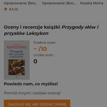
Opracowanie Zbiorowe
Opracowanie Zbiorowe
Kozdra Michał
,
Dubic
8,5 (2)
Oceny i recenzje książki
Przygody słów i
przysłów Leksykon
Średnia ocen:
~
/10
Liczba ocen:
0
Powiedz nam, co myślisz!
Pomóż innym i zostaw ocenę!
ZALOGUJ SIĘ, ABY DODAĆ OPINIĘ