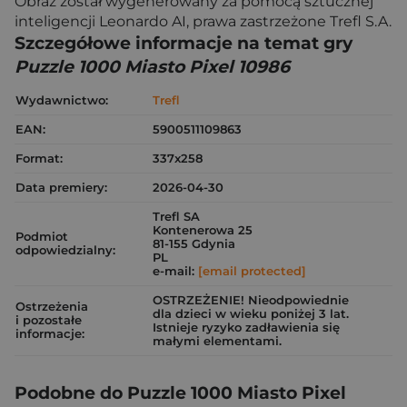
Obraz został wygenerowany za pomocą sztucznej
inteligencji Leonardo AI, prawa zastrzeżone Trefl S.A.
Szczegółowe informacje na temat gry
Puzzle 1000 Miasto Pixel 10986
Wydawnictwo:
Trefl
EAN:
5900511109863
Format:
337x258
Data premiery:
2026-04-30
Trefl SA
Kontenerowa 25
Podmiot
81-155 Gdynia
odpowiedzialny:
PL
e-mail:
[email protected]
OSTRZEŻENIE! Nieodpowiednie
Ostrzeżenia
dla dzieci w wieku poniżej 3 lat.
i pozostałe
Istnieje ryzyko zadławienia się
informacje:
małymi elementami.
Podobne do Puzzle 1000 Miasto Pixel