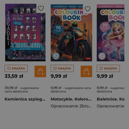
KSIĄŻKA
KSIĄŻKA
KSIĄŻKA
33,59 zł
9,99 zł
9,99 zł
39,99 zł
9,99 zł
9,99 zł
- sugerowana
- sugerowana cena
- sugerowana
cena detaliczna
detaliczna
detaliczna
Kamienica szpiegów. Zagadki na każdym piętrze
Motocykle. Kolorowanka z naklejkami
Opracowanie Zbiorowe