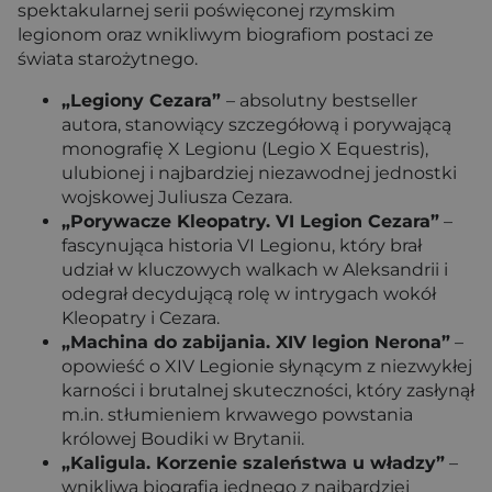
spektakularnej serii poświęconej rzymskim
legionom oraz wnikliwym biografiom postaci ze
świata starożytnego.
„Legiony Cezara”
– absolutny bestseller
autora, stanowiący szczegółową i porywającą
monografię X Legionu (Legio X Equestris),
ulubionej i najbardziej niezawodnej jednostki
wojskowej Juliusza Cezara.
„Porywacze Kleopatry. VI Legion Cezara”
–
fascynująca historia VI Legionu, który brał
udział w kluczowych walkach w Aleksandrii i
odegrał decydującą rolę w intrygach wokół
Kleopatry i Cezara.
„Machina do zabijania. XIV legion Nerona”
–
opowieść o XIV Legionie słynącym z niezwykłej
karności i brutalnej skuteczności, który zasłynął
m.in. stłumieniem krwawego powstania
królowej Boudiki w Brytanii.
„Kaligula. Korzenie szaleństwa u władzy”
–
wnikliwa biografia jednego z najbardziej