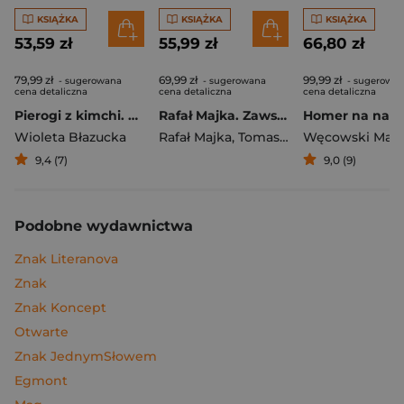
KSIĄŻKA
KSIĄŻKA
KSIĄŻKA
53,59 zł
55,99 zł
66,80 zł
79,99 zł
69,99 zł
99,99 zł
- sugerowana
- sugerowana
- sugerowa
cena detaliczna
cena detaliczna
cena detaliczna
Pierogi z kimchi. Moje ulubione azjatyckie przepisy
Rafał Majka. Zawsze z przodu. Rozmawia Tomasz Kalemba - książka z autografem
Wioleta Błazucka
Rafał Majka
,
Tomasz Kalemba
Węcowski Mar
9,4 (7)
9,0 (9)
Podobne wydawnictwa
Znak Literanova
Znak
Znak Koncept
Otwarte
Znak JednymSłowem
Egmont