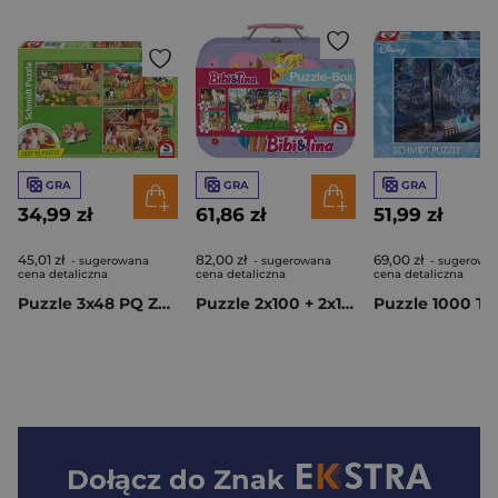
GRA
GRA
GRA
34,99 zł
61,86 zł
51,99 zł
45,01 zł
82,00 zł
69,00 zł
- sugerowana
- sugerowana
- sugerowa
cena detaliczna
cena detaliczna
cena detaliczna
Puzzle 3x48 PQ Zwierzęta na farmie 113958
Puzzle 2x100 + 2x150 w walizce Bibi&Tina 113955
Dołącz do
Znak