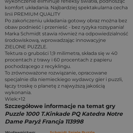
wykończenie eliminuje refleksy światła, podnosząc
komfort układania. Najbardziej spektakularna cecha
linii PREMIUM QUALITY
Po zakończeniu układania gotowy obraz można bez
obaw podnieść i przenieść - bez ryzyka rozsypania!
Marka Schmidt stawia również na odpowiedzialność
środowiskową, wprowadzając innowacyjne
ZIELONE PUZZLE.
Tektura o grubości 1,9 milimetra, składa się w 40
procentach z trawy i 60 procentach z papieru
pochodzącego z recyklingu.
To zrównoważone rozwiązanie, opracowane
specjalnie dla niemieckiego wydawcy gier i puzzli,
łączy troskę o planetę z najwyższą jakością
wykonania.
Wiek:+12
Szczegółowe informacje na temat gry
Puzzle 1000 T.Kinkade PQ Katedra Notre
Dame Paryż Francja 113998
Wydawnictwo:
Schmidt Spiele Puzzle