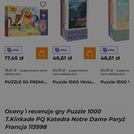
GRA
GRA
GRA
17,45 zł
46,61 zł
46,61 zł
19,01 zł
64,91 zł
64,91 zł
- sugerowana cena
- sugerowana
- sugerowan
detaliczna
cena detaliczna
cena detaliczna
PUZZLE 60 PREMIUM PLUS KIDS Uśmiech i miód Kubuś Puchatek 17437
Puzzle 1000 Vintage Posters Norway 59208
Oceny i recenzje gry
Puzzle 1000
T.Kinkade PQ Katedra Notre Dame Paryż
Francja 113998