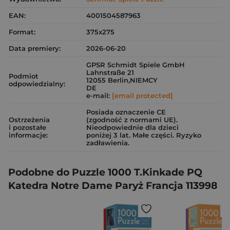
EAN:
4001504587963
Format:
375x275
Data premiery:
2026-06-20
GPSR Schmidt Spiele GmbH
Lahnstraße 21
Podmiot
12055 Berlin,NIEMCY
odpowiedzialny:
DE
e-mail:
[email protected]
Posiada oznaczenie CE
Ostrzeżenia
(zgodność z normami UE).
i pozostałe
Nieodpowiednie dla dzieci
informacje:
poniżej 3 lat. Małe części. Ryzyko
zadławienia.
Podobne do Puzzle 1000 T.Kinkade PQ
Katedra Notre Dame Paryż Francja 113998