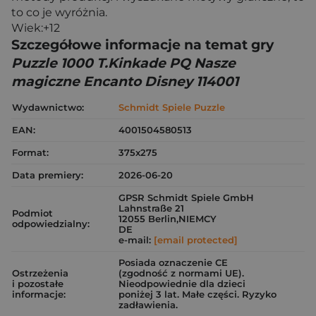
to co je wyróżnia.
Wiek:+12
Szczegółowe informacje na temat gry
Puzzle 1000 T.Kinkade PQ Nasze
magiczne Encanto Disney 114001
Wydawnictwo:
Schmidt Spiele Puzzle
EAN:
4001504580513
Format:
375x275
Data premiery:
2026-06-20
GPSR Schmidt Spiele GmbH
Lahnstraße 21
Podmiot
12055 Berlin,NIEMCY
odpowiedzialny:
DE
e-mail:
[email protected]
Posiada oznaczenie CE
Ostrzeżenia
(zgodność z normami UE).
i pozostałe
Nieodpowiednie dla dzieci
informacje:
poniżej 3 lat. Małe części. Ryzyko
zadławienia.