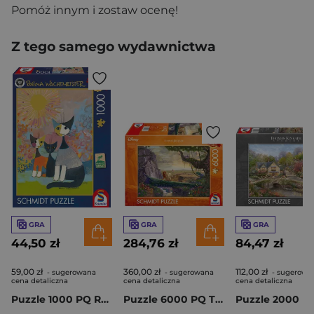
Pomóż innym i zostaw ocenę!
Z tego samego wydawnictwa
GRA
GRA
GRA
44,50 zł
284,76 zł
84,47 zł
59,00 zł
360,00 zł
112,00 zł
- sugerowana
- sugerowana
- sugerowa
cena detaliczna
cena detaliczna
cena detaliczna
Puzzle 1000 PQ Rosina Wachtmeister Pod złotym słońcem 113989
Puzzle 6000 PQ T.Kinkade Król Lew 112333