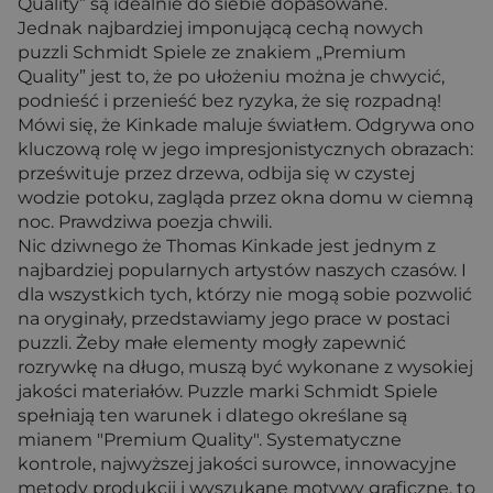
Quality” są idealnie do siebie dopasowane.
Jednak najbardziej imponującą cechą nowych
puzzli Schmidt Spiele ze znakiem „Premium
Quality” jest to, że po ułożeniu można je chwycić,
podnieść i przenieść bez ryzyka, że się rozpadną!
Mówi się, że Kinkade maluje światłem. Odgrywa ono
kluczową rolę w jego impresjonistycznych obrazach:
prześwituje przez drzewa, odbija się w czystej
wodzie potoku, zagląda przez okna domu w ciemną
noc. Prawdziwa poezja chwili.
Nic dziwnego że Thomas Kinkade jest jednym z
najbardziej popularnych artystów naszych czasów. I
dla wszystkich tych, którzy nie mogą sobie pozwolić
na oryginały, przedstawiamy jego prace w postaci
puzzli. Żeby małe elementy mogły zapewnić
rozrywkę na długo, muszą być wykonane z wysokiej
jakości materiałów. Puzzle marki Schmidt Spiele
spełniają ten warunek i dlatego określane są
mianem "Premium Quality". Systematyczne
kontrole, najwyższej jakości surowce, innowacyjne
metody produkcji i wyszukane motywy graficzne, to