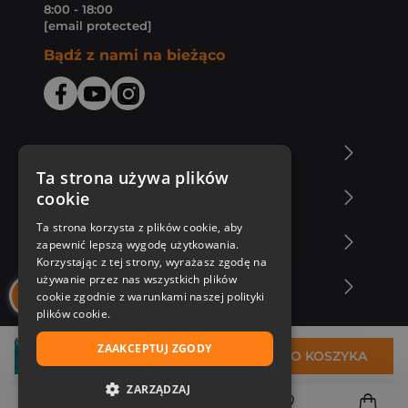
8:00 - 18:00
[email protected]
Bądź z nami na bieżąco
O Księgarni Znak
Ta strona używa plików
cookie
Zakupy u nas
Ta strona korzysta z plików cookie, aby
Nasza oferta
zapewnić lepszą wygodę użytkowania.
Korzystając z tej strony, wyrażasz zgodę na
używanie przez nas wszystkich plików
Nasi autorzy
cookie zgodnie z warunkami naszej polityki
plików cookie.
ZAAKCEPTUJ ZGODY
51,99 zł
DO KOSZYKA
ZARZĄDZAJ