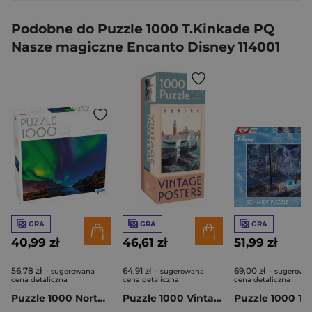
Podobne do Puzzle 1000 T.Kinkade PQ
Nasze magiczne Encanto Disney 114001
GRA
GRA
GRA
40,99 zł
46,61 zł
51,99 zł
56,78 zł
64,91 zł
69,00 zł
- sugerowana
- sugerowana
- sugerowa
cena detaliczna
cena detaliczna
cena detaliczna
Puzzle 1000 Northern Lights in Tromso 56647
Puzzle 1000 Vintage Posters Venice 59209