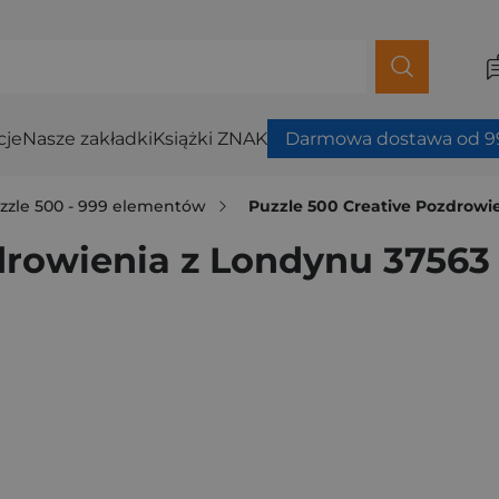
cje
Nasze zakładki
Książki ZNAK
Darmowa dostawa od 99
zzle 500 - 999 elementów
Puzzle 500 Creative Pozdrowi
drowienia z Londynu 37563