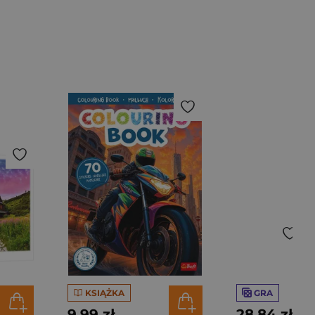
KSIĄŻKA
GRA
9,99 zł
28,84 zł