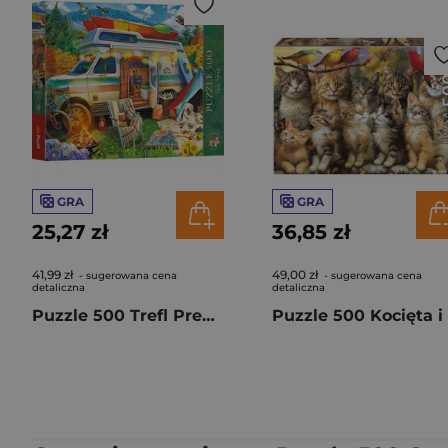
GRA
GRA
25,27 zł
36,85 zł
41,99 zł
49,00 zł
- sugerowana cena
- sugerowana cena
detaliczna
detaliczna
Puzzle 500 Trefl Premium Plus Tea Time Kamper 37611