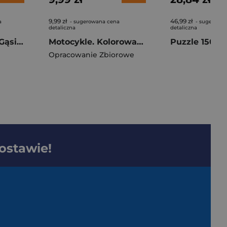
9,99 zł
46,99 zł
a
- sugerowana cena
- sugerowa
detaliczna
detaliczna
Puzzle 500 Hala Gąsienicowa Tatry Polska 37555
Motocykle. Kolorowanka z naklejkami
Opracowanie Zbiorowe
dostawie!