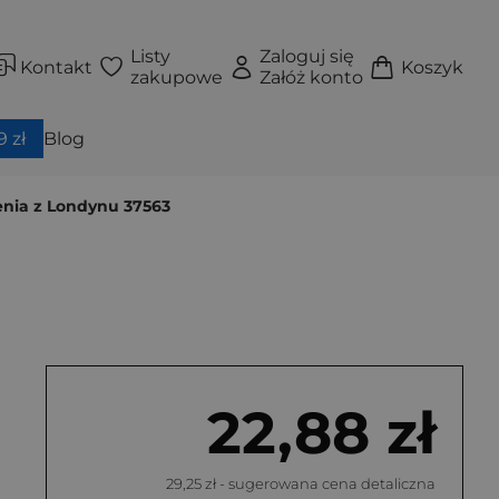
Listy
Zaloguj się
Kontakt
Koszyk
zakupowe
Załóż konto
 zł
Blog
enia z Londynu 37563
22,88 zł
29,25 zł
- sugerowana cena detaliczna