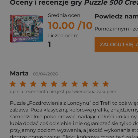
Oceny i recenzje gry
Puzzle 500 Cre
Średnia ocen:
Powiedz nam,
10.00
/10
Pomóż innym i z
Liczba ocen:
1
ZALOGUJ SIĘ,
Marta
09/04/2026
Twoja ocena: Beznadziejna 1/10"
Twoja ocena: Bardzo słaba 2/10"
Twoja ocena: Słaba 3/10"
Twoja ocena: Może być 4/10"
Twoja ocena: Przeciętna 5/10"
Twoja ocena: Dobra 6/10"
Twoja ocena: Bardzo dobra 7
Twoja ocena: Rewelacyj
Twoja ocena: Wybit
Twoja ocena: Ar
opinia recenzenta nie jest potwierdzona zakupem
Puzzle „Pozdrowienia z Londynu” od Trefl to coś wię
zabawa. Poza klasyczną, kolorową grafiką znajdziem
samodzielnie pokolorować, nadając całości unikalny 
lubią dodać coś od siebie i nie ograniczać się tylk
przyjemny poziom wyzwania, a jakość wykonania sto
dobrze dopasowane. Efekt końcowy może być za każ