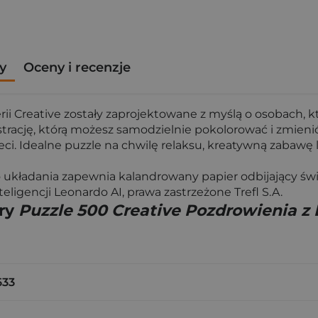
y
Oceny i recenzje
i Creative zostały zaprojektowane z myślą o osobach, kt
trację, którą możesz samodzielnie pokolorować i zmieni
ieci. Idealne puzzle na chwilę relaksu, kreatywną zabawę
 układania zapewnia kalandrowany papier odbijający świ
igencji Leonardo AI, prawa zastrzeżone Trefl S.A.
gry
Puzzle 500 Creative Pozdrowienia z
633