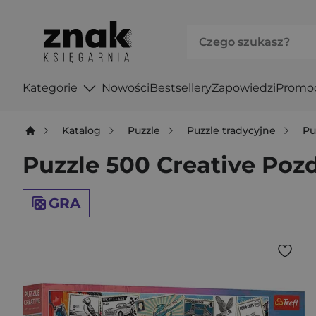
Kategorie
Nowości
Bestsellery
Zapowiedzi
Promo
Katalog
Puzzle
Puzzle tradycyjne
Pu
Puzzle 500 Creative Poz
GRA