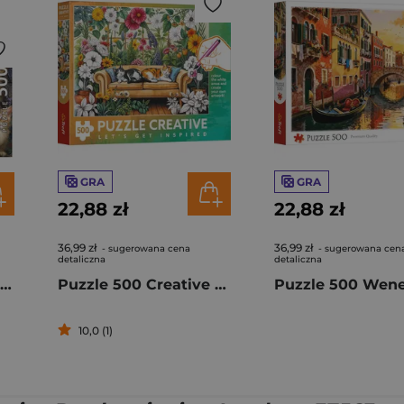
GRA
GRA
22,88 zł
22,88 zł
36,99 zł
36,99 zł
- sugerowana cena
- sugerowana cen
detaliczna
detaliczna
Puzzle 500 Kocięta i Ptaki 113395
Puzzle 500 Creative Kocia oranżeria 37562
10,0 (1)