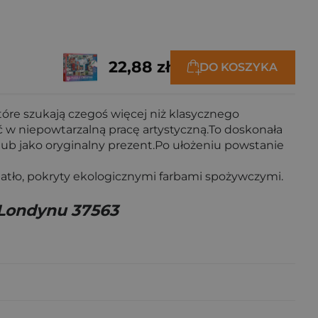
22,88 zł
DO KOSZYKA
óre szukają czegoś więcej niż klasycznego
ć w niepowtarzalną pracę artystyczną.To doskonała
 lub jako oryginalny prezent.Po ułożeniu powstanie
atło, pokryty ekologicznymi farbami spożywczymi.
 Londynu 37563