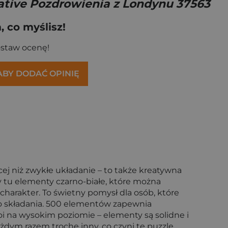
ative Pozdrowienia z Londynu 37563
 co myślisz!
ostaw ocenę!
 ABY DODAĆ OPINIĘ
/10"
na 8/10"
na 9/10"
cydzieło 10/10"
cej niż zwykłe układanie – to także kreatywna
y tu elementy czarno-białe, które można
charakter. To świetny pomysł dla osób, które
o do składania. 500 elementów zapewnia
i na wysokim poziomie – elementy są solidne i
dym razem trochę inny, co czyni te puzzle