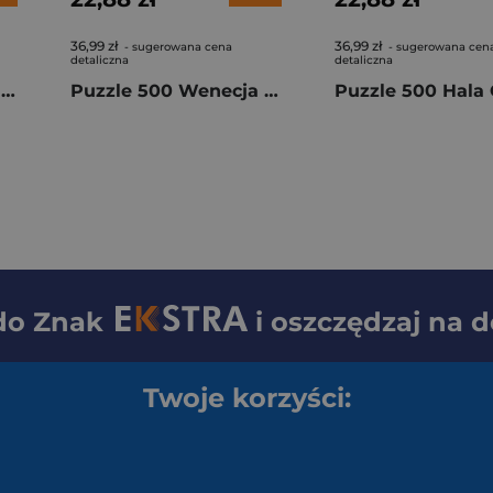
36,99 zł
36,99 zł
- sugerowana cena
- sugerowana cen
detaliczna
detaliczna
Puzzle 1000 Powiew miłości 10972
Puzzle 500 Wenecja o zachodzie słońca 37556
 do
Znak
i oszczędzaj na 
Twoje korzyści: