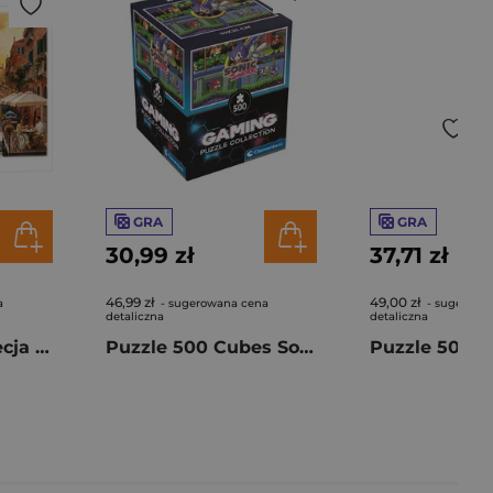
GRA
GRA
30,99 zł
37,71 zł
46,99 zł
49,00 zł
a
- sugerowana cena
- sugerowa
detaliczna
detaliczna
Puzzle 500 Wenecja o zachodzie słońca 37556
Puzzle 500 Cubes Sonic classic 35808