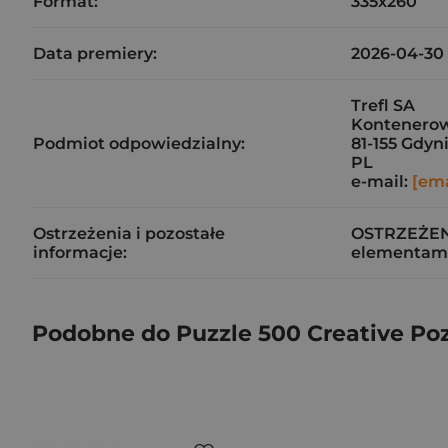
Format:
335x260
Data premiery:
2026-04-30
Trefl SA
Kontenerow
Podmiot odpowiedzialny:
81-155 Gdyn
PL
e-mail:
[ema
Ostrzeżenia i pozostałe
OSTRZEŻENIE
informacje:
elementami
Podobne do Puzzle 500 Creative Po