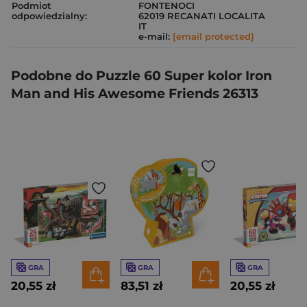
Podmiot
FONTENOCI
odpowiedzialny:
62019 RECANATI LOCALITA
IT
e-mail:
[email protected]
Podobne do Puzzle 60 Super kolor Iron
Man and His Awesome Friends 26313
GRA
GRA
GRA
20,55 zł
83,51 zł
20,55 zł