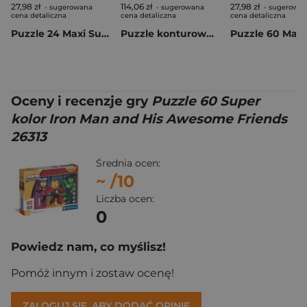
27,98 zł
114,06 zł
27,98 zł
- sugerowana
- sugerowana
- sugerowa
cena detaliczna
cena detaliczna
cena detaliczna
Puzzle 24 Maxi Super Jurassic World 24835
Puzzle konturowe Safari 60 elementów Scratch
Oceny i recenzje gry
Puzzle 60 Super
kolor Iron Man and His Awesome Friends
26313
Średnia ocen:
~
/10
Liczba ocen:
0
Powiedz nam, co myślisz!
Pomóż innym i zostaw ocenę!
ZALOGUJ SIĘ, ABY DODAĆ OPINIĘ