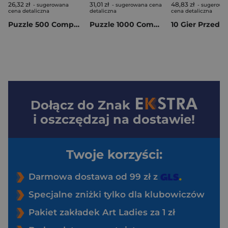
26,32 zł
31,01 zł
48,83 zł
- sugerowana
- sugerowana cena
- sugerowa
cena detaliczna
detaliczna
cena detaliczna
Puzzle 500 Compact the Tiger’s Nest 35619
Puzzle 1000 Compact New York 37116
Dołącz do
Znak
i oszczędzaj na dostawie!
Twoje korzyści:
Darmowa dostawa od 99 zł z
Specjalne zniżki tylko dla klubowiczów
Pakiet zakładek Art Ladies za 1 zł