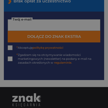
Brak opłat za uczestnictwo
Twój e-mail
DOŁĄCZ DO ZNAK EKSTRA
*
Akceptuję
politykę prywatności
*
Zgadzam się na otrzymywanie wiadomości
marketingowych (newsletter) na podany
e-mail
na
zasadach określonych w
regulaminie
.