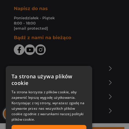
Napisz do nas
Poniedziałek - Piątek
8:00 - 18:00
[email protected]
Bądź z nami na bieżąco
O Księgarni Znak
Ta strona używa plików
cookie
Zakupy u nas
Ta strona korzysta z plików cookie, aby
Nasza oferta
zapewnić lepszą wygodę użytkowania.
Korzystając z tej strony, wyrażasz zgodę na
używanie przez nas wszystkich plików
Nasi autorzy
cookie zgodnie z warunkami naszej polityki
plików cookie.