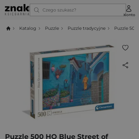
Czego szukasz?
Konto
Katalog
Puzzle
Puzzle tradycyjne
Puzzle 500
Puzzle 500 HQ Blue Street of