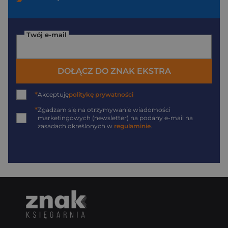
Twój e-mail
DOŁĄCZ DO ZNAK EKSTRA
*
Akceptuję
politykę prywatności
*
Zgadzam się na otrzymywanie wiadomości
marketingowych (newsletter) na podany
e-mail
na
zasadach określonych w
regulaminie
.