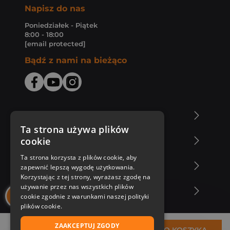
Napisz do nas
Poniedziałek - Piątek
8:00 - 18:00
[email protected]
Bądź z nami na bieżąco
O Księgarni Znak
Ta strona używa plików
cookie
Zakupy u nas
Ta strona korzysta z plików cookie, aby
Nasza oferta
zapewnić lepszą wygodę użytkowania.
Korzystając z tej strony, wyrażasz zgodę na
używanie przez nas wszystkich plików
Nasi autorzy
cookie zgodnie z warunkami naszej polityki
plików cookie.
ZAAKCEPTUJ ZGODY
19,62 zł