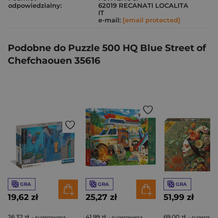
odpowiedzialny:
62019 RECANATI LOCALITA
IT
e-mail:
[email protected]
Podobne do Puzzle 500 HQ Blue Street of
Chefchaouen 35616
GRA
GRA
GRA
19,62 zł
25,27 zł
51,99 zł
26,32 zł
41,99 zł
69,00 zł
- sugerowana
- sugerowana
- sugerowa