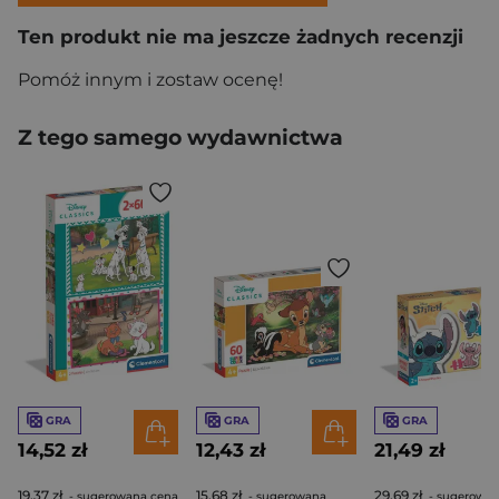
Ten produkt nie ma jeszcze żadnych recenzji
Pomóż innym i zostaw ocenę!
Z tego samego wydawnictwa
GRA
GRA
GRA
14,52 zł
12,43 zł
21,49 zł
19,37 zł
15,68 zł
29,69 zł
- sugerowana cena
- sugerowana
- sugerowa