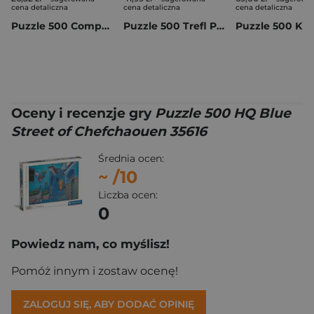
cena detaliczna
cena detaliczna
cena detaliczna
Puzzle 500 Compact Blue Street of Chefchaouen 35621
Puzzle 500 Trefl Premium Plus Tea Time Kamper 37611
Oceny i recenzje gry
Puzzle 500 HQ Blue
Street of Chefchaouen 35616
Średnia ocen:
~
/10
Liczba ocen:
0
Powiedz nam, co myślisz!
Pomóż innym i zostaw ocenę!
ZALOGUJ SIĘ, ABY DODAĆ OPINIĘ