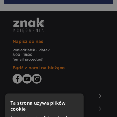
Napisz do nas
Poniedziałek - Piątek
8:00 - 18:00
[email protected]
Bądź z nami na bieżąco
O Księgarni Znak
Ta strona używa plików
cookie
Zakupy u nas