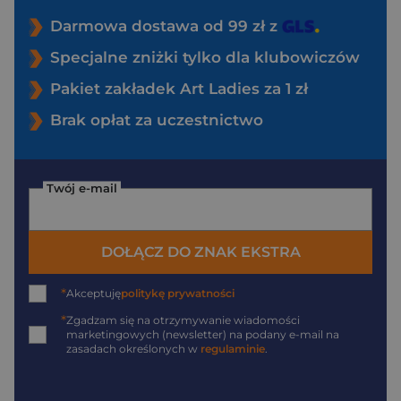
Darmowa dostawa od 99 zł z
Specjalne zniżki tylko dla klubowiczów
Pakiet zakładek Art Ladies za 1 zł
Brak opłat za uczestnictwo
Twój e-mail
DOŁĄCZ DO ZNAK EKSTRA
*
Akceptuję
politykę prywatności
*
Zgadzam się na otrzymywanie wiadomości
marketingowych (newsletter) na podany
e-mail
na
zasadach określonych w
regulaminie
.