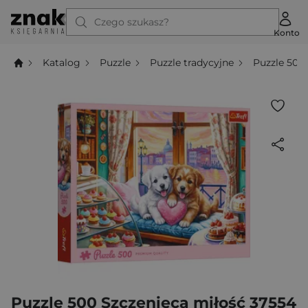
Czego szukasz?
Konto
Katalog
Puzzle
Puzzle tradycyjne
Puzzle 500
Puzzle 500 Szczenięca miłość 37554