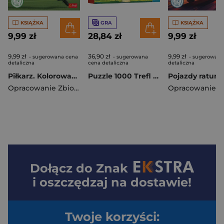
KSIĄŻKA
GRA
KSIĄŻKA
9,99 zł
28,84 zł
9,99 zł
9,99 zł
36,90 zł
9,99 zł
- sugerowana cena
- sugerowana
- sugerowana
detaliczna
cena detaliczna
detaliczna
Piłkarz. Kolorowanka z naklejkami
Puzzle 1000 Trefl Premium Plus - At-Home Fantasy: Rezydencja pełna sekretów 12134
Opracowanie Zbiorowe
Dołącz do
Znak
i oszczędzaj na dostawie!
Twoje korzyści: