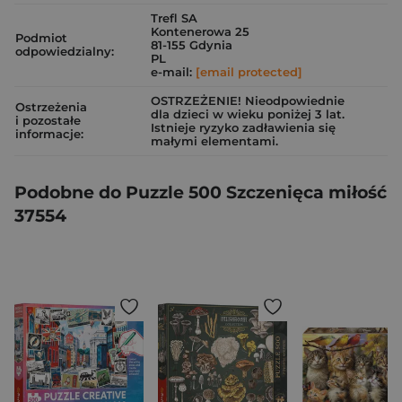
Trefl SA
Kontenerowa 25
Podmiot
81-155 Gdynia
odpowiedzialny:
PL
e-mail:
[email protected]
OSTRZEŻENIE! Nieodpowiednie
Ostrzeżenia
dla dzieci w wieku poniżej 3 lat.
i pozostałe
Istnieje ryzyko zadławienia się
informacje:
małymi elementami.
Podobne do Puzzle 500 Szczenięca miłość
37554