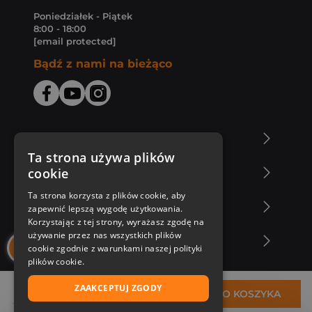
Poniedziałek - Piątek
8:00 - 18:00
[email protected]
Bądź z nami na bieżąco
O Księgarni Znak
Ta strona używa plików
cookie
Zakupy u nas
Ta strona korzysta z plików cookie, aby
Nasza oferta
zapewnić lepszą wygodę użytkowania.
Korzystając z tej strony, wyrażasz zgodę na
używanie przez nas wszystkich plików
Nasi autorzy
cookie zgodnie z warunkami naszej polityki
plików cookie.
ZAAKCEPTUJ ZGODY
19,62 zł
DO KOSZYKA