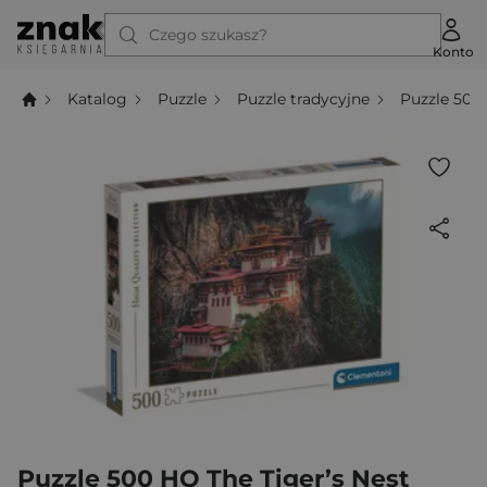
Czego szukasz?
Konto
Katalog
Puzzle
Puzzle tradycyjne
Puzzle 500
Puzzle 500 HQ The Tiger’s Nest