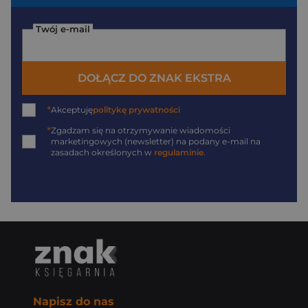
Twój e-mail
DOŁĄCZ DO ZNAK EKSTRA
*
Akceptuję
politykę prywatności
*
Zgadzam się na otrzymywanie wiadomości
marketingowych (newsletter) na podany
e-mail
na
zasadach określonych w
regulaminie
.
Napisz do nas