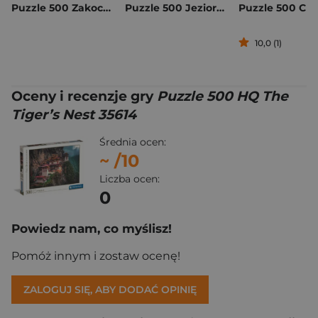
Puzzle 500 Zakochane Mruczki 37553
Puzzle 500 Jezioro w Kanadzie 113398
10,0 (1)
Oceny i recenzje gry
Puzzle 500 HQ The
Tiger’s Nest 35614
Średnia ocen:
~
/10
Liczba ocen:
0
Powiedz nam, co myślisz!
Pomóż innym i zostaw ocenę!
ZALOGUJ SIĘ, ABY DODAĆ OPINIĘ