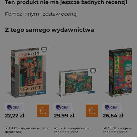
Ten produkt nie ma jeszcze żadnych recenzji
Pomóż innym i zostaw ocenę!
Z tego samego wydawnictwa
GRA
GRA
GRA
22,22 zł
29,99 zł
26,64 zł
31,01 zł
45,12 zł
38,95 zł
- sugerowana cena
- sugerowana
- sugerowa
detaliczna
cena detaliczna
cena detaliczna