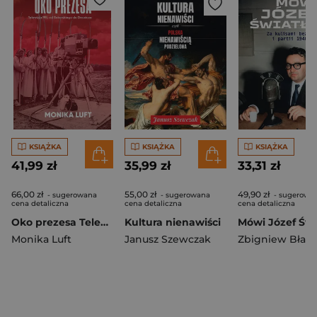
KSIĄŻKA
KSIĄŻKA
KSIĄŻKA
41,99 zł
35,99 zł
33,31 zł
66,00 zł
55,00 zł
49,90 zł
- sugerowana
- sugerowana
- sugerowa
cena detaliczna
cena detaliczna
cena detaliczna
Oko prezesa Telewizja PRL od Sokorskiego do Drawicza
Kultura nienawiści
Monika Luft
Janusz Szewczak
Zbigniew Błaży