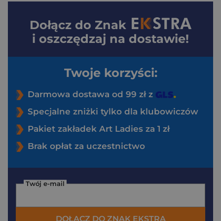
Dołącz do
Znak
i oszczędzaj na dostawie!
Twoje korzyści:
Darmowa dostawa od 99 zł z
Specjalne zniżki tylko dla klubowiczów
Pakiet zakładek Art Ladies za 1 zł
Brak opłat za uczestnictwo
Twój e-mail
DOŁĄCZ DO ZNAK EKSTRA