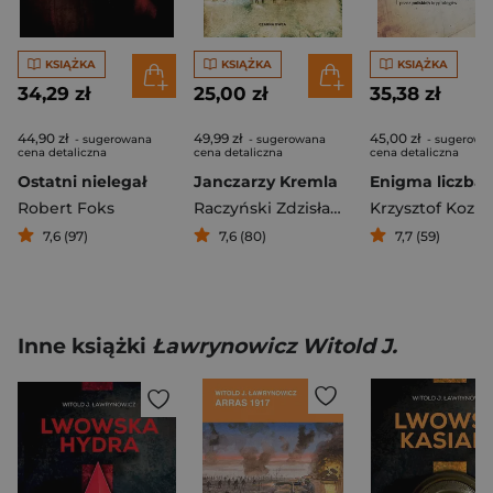
KSIĄŻKA
KSIĄŻKA
KSIĄŻKA
34,29 zł
25,00 zł
35,38 zł
44,90 zł
49,99 zł
45,00 zł
- sugerowana
- sugerowana
- sugerowa
cena detaliczna
cena detaliczna
cena detaliczna
Ostatni nielegał
Janczarzy Kremla
Robert Foks
Raczyński Zdzisław A.
Krzysztof Kozio
7,6 (97)
7,6 (80)
7,7 (59)
Inne książki
Ławrynowicz Witold J.