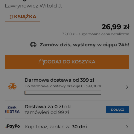
Ławrynowicz Witold J.
KSIĄŻKA
26,99 zł
32,00 zł
- sugerowana cena detaliczna
Zamów dziś, wyślemy w ciągu 24h!
DODAJ DO KOSZYKA
Darmowa dostawa od 399 zł
Do darmowej dostawy brakuje Ci 399,00 zł
Dostawa za 0 zł
dla
DOŁĄCZ
zamówień od 99 zł
Kup teraz, zapłać za
30 dni