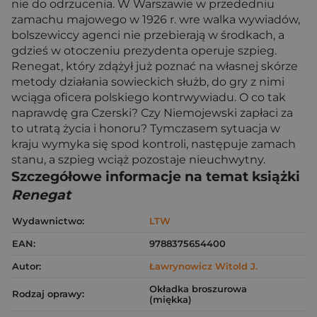
nie do odrzucenia. W Warszawie w przededniu
zamachu majowego w 1926 r. wre walka wywiadów,
bolszewiccy agenci nie przebierają w środkach, a
gdzieś w otoczeniu prezydenta operuje szpieg.
Renegat, który zdążył już poznać na własnej skórze
metody działania sowieckich służb, do gry z nimi
wciąga oficera polskiego kontrwywiadu. O co tak
naprawdę gra Czerski? Czy Niemojewski zapłaci za
to utratą życia i honoru? Tymczasem sytuacja w
kraju wymyka się spod kontroli, następuje zamach
stanu, a szpieg wciąż pozostaje nieuchwytny.
Szczegółowe informacje na temat książki
Renegat
Wydawnictwo:
LTW
EAN:
9788375654400
Autor:
Ławrynowicz Witold J.
Okładka broszurowa
Rodzaj oprawy:
(miękka)