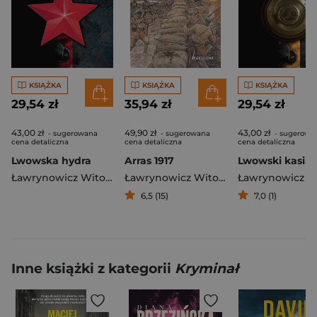
KSIĄŻKA
KSIĄŻKA
KSIĄŻKA
29,54 zł
35,94 zł
29,54 zł
43,00 zł
49,90 zł
43,00 zł
- sugerowana
- sugerowana
- sugerowa
cena detaliczna
cena detaliczna
cena detaliczna
Lwowska hydra
Arras 1917
Lwowski kasiar
Ławrynowicz Witold J.
Ławrynowicz Witold J.
6,5 (15)
7,0 (1)
Inne książki z kategorii
Kryminał