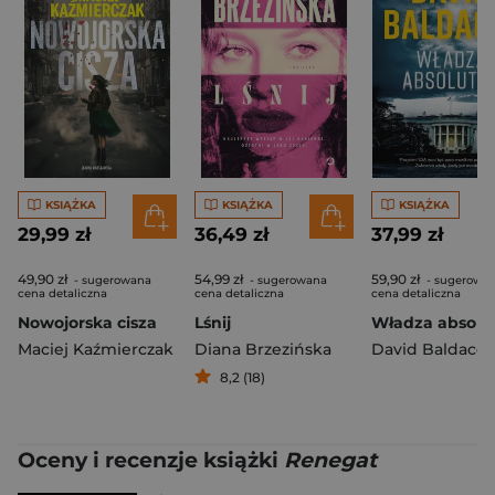
KSIĄŻKA
KSIĄŻKA
KSIĄŻKA
29,99 zł
36,49 zł
37,99 zł
49,90 zł
54,99 zł
59,90 zł
- sugerowana
- sugerowana
- sugerowa
cena detaliczna
cena detaliczna
cena detaliczna
Nowojorska cisza
Lśnij
Władza absolu
Maciej Kaźmierczak
Diana Brzezińska
David Baldacci
8,2 (18)
Oceny i recenzje książki
Renegat