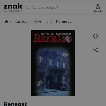
Czego szukasz?
Konto
Katalog
Kryminał
Renegat
Renegat