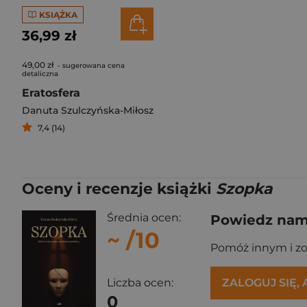
KSIĄŻKA
36,99 zł
49,00 zł
- sugerowana cena
detaliczna
Eratosfera
Danuta Szulczyńska-Miłosz
7,4 (14)
Oceny i recenzje książki
Szopka
Średnia ocen:
Powiedz nam,
~
/10
Pomóż innym i z
Liczba ocen:
ZALOGUJ SIĘ,
0