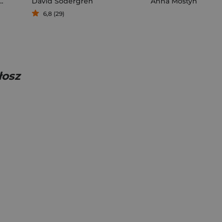
David Sodergren
Anna Mostyn
6,8 (29)
łosz