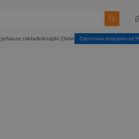
cje
Nasze zakładki
Książki ZNAK
Darmowa dostawa od 99