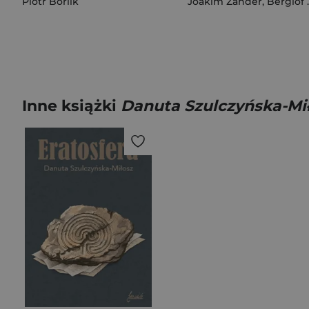
Piotr Borlik
Joakim Zander
,
Berglof Moa
Inne książki
Danuta Szulczyńska-Mi