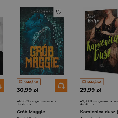
KSIĄŻKA
KSIĄŻKA
30,99 zł
29,99 zł
46,90 zł
49,90 zł
- sugerowana cena
- sugerowana cen
detaliczna
detaliczna
Grób Maggie