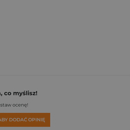
 co myślisz!
ostaw ocenę!
 ABY DODAĆ OPINIĘ