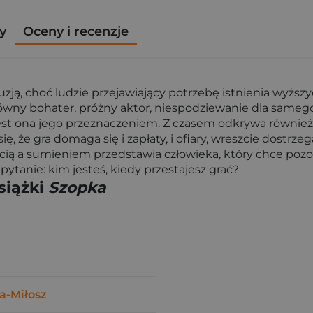
y
Oceny i recenzje
uzją, choć ludzie przejawiający potrzebę istnienia wyższ
ówny bohater, próżny aktor, niespodziewanie dla samego s
 jest ona jego przeznaczeniem. Z czasem odkrywa również,
e się, że gra domaga się i zapłaty, i ofiary, wreszcie dostr
ścią a sumieniem przedstawia człowieka, który chce pozo
ytanie: kim jesteś, kiedy przestajesz grać?
siążki
Szopka
a-Miłosz