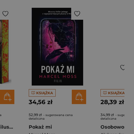
KSIĄŻKA
KSIĄŻKA
34,56 zł
28,39 zł
52,99 zł
34,99 zł
a
- sugerowana cena
- sugerowa
detaliczna
detaliczna
Kamienica dusz (ilustrowane brzegi)
Pokaż mi
Osobowość