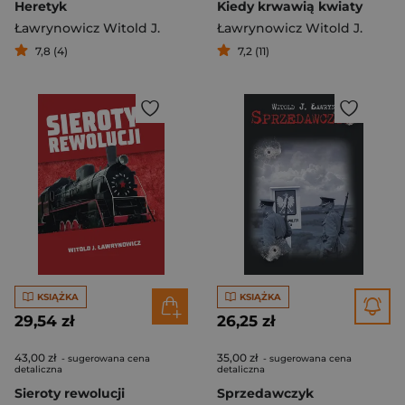
Heretyk
Kiedy krwawią kwiaty
Ławrynowicz Witold J.
Ławrynowicz Witold J.
7,8 (4)
7,2 (11)
KSIĄŻKA
KSIĄŻKA
29,54 zł
26,25 zł
43,00 zł
35,00 zł
- sugerowana cena
- sugerowana cena
detaliczna
detaliczna
Sieroty rewolucji
Sprzedawczyk