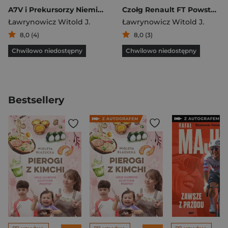
A7V i Prekursorzy Niemieckiej Broni Pancernej
Czołg Renault FT Powstanie budowa i użycie w boju na froncie zachodnim i w Polsce
Ławrynowicz Witold J.
Ławrynowicz Witold J.
8,0 (4)
8,0 (3)
Chwilowo niedostępny
Chwilowo niedostępny
Bestsellery