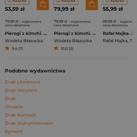
KSIĄŻKA
KSIĄŻKA
KSIĄŻKA
53,59 zł
79,99 zł
55,99 zł
79,99 zł
79,99 zł
69,99 zł
- sugerowana
- sugerowana
- sugerowa
cena detaliczna
cena detaliczna
cena detaliczna
Pierogi z kimchi. Moje ulubione azjatyckie przepisy
Pierogi z kimchi. Moje ulubione azjatyckie przepisy - książka z autografem
Wioleta Błazucka
Wioleta Błazucka
Rafał Majka
,
Tomasz 
9,4 (7)
10,0 (2)
Podobne wydawnictwa
Znak Literanova
Znak Horyzont
Znak
Otwarte
Znak Koncept
Znak JednymSłowem
Egmont