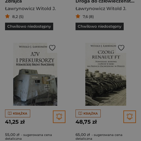
Zdrajca
Droga do człowieczeństwa
Ławrynowicz Witold J.
Ławrynowicz Witold J.
8,2 (5)
7,6 (8)
Chwilowo niedostępny
Chwilowo niedostępny
KSIĄŻKA
KSIĄŻKA
41,25 zł
48,75 zł
55,00 zł
65,00 zł
- sugerowana cena
- sugerowana cena
detaliczna
detaliczna