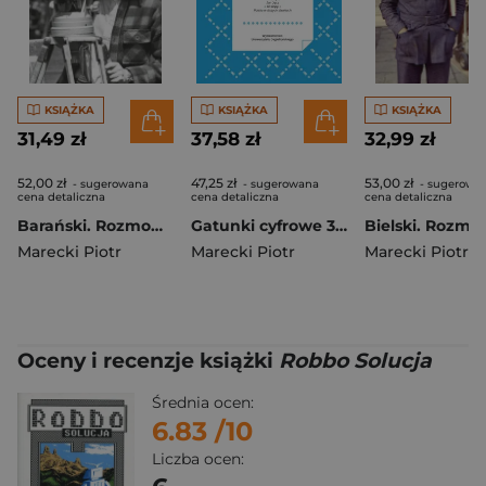
KSIĄŻKA
KSIĄŻKA
KSIĄŻKA
31,49 zł
37,58 zł
32,99 zł
52,00 zł
47,25 zł
53,00 zł
- sugerowana
- sugerowana
- sugerowa
cena detaliczna
cena detaliczna
cena detaliczna
Barański. Rozmowa-rzeka
Gatunki cyfrowe 3. Historie mówione
Marecki Piotr
Marecki Piotr
Marecki Piotr
,
Art
Oceny i recenzje książki
Robbo Solucja
Średnia ocen:
6.83
/10
Liczba ocen: