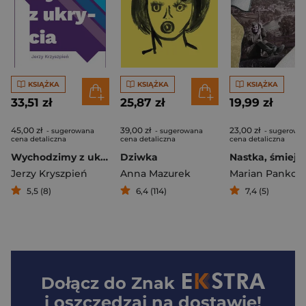
KSIĄŻKA
KSIĄŻKA
KSIĄŻKA
33,51 zł
25,87 zł
19,99 zł
45,00 zł
39,00 zł
23,00 zł
- sugerowana
- sugerowana
- sugerowa
cena detaliczna
cena detaliczna
cena detaliczna
Wychodzimy z ukrycia
Dziwka
Nastka, śmiej s
Jerzy Kryszpień
Anna Mazurek
Marian Pankow
5,5 (8)
6,4 (114)
7,4 (5)
Dołącz do
Znak
i oszczędzaj na dostawie!