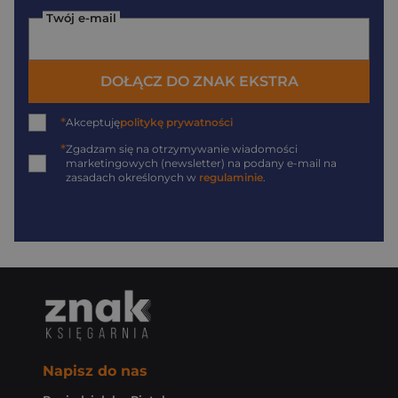
Twój e-mail
DOŁĄCZ DO ZNAK EKSTRA
*
Akceptuję
politykę prywatności
*
Zgadzam się na otrzymywanie wiadomości
marketingowych (newsletter) na podany
e-mail
na
zasadach określonych w
regulaminie
.
Napisz do nas