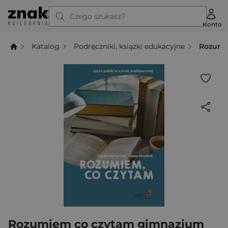
Czego szukasz?
Konto
Katalog
Podręczniki, książki edukacyjne
Rozumi
Rozumiem co czytam gimnazjum