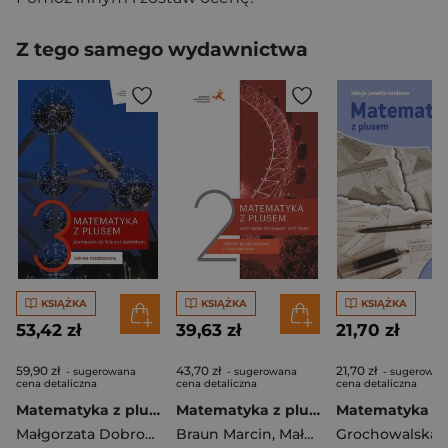
Z tego samego wydawnictwa
KSIĄŻKA
KSIĄŻKA
KSIĄŻKA
53,42 zł
39,63 zł
21,70 zł
59,90 zł
43,70 zł
21,70 zł
- sugerowana
- sugerowana
- sugerowan
cena detaliczna
cena detaliczna
cena detaliczna
Matematyka z plusem 3 Podręcznik Zakres rozszerzony Szkoła ponadpodstawowa
Matematyka z plusem 2 Zbiór zadań Zakres podstawowy i rozszerzony Szkoła ponadpodstawowa
Małgorzata Dobrowolska
Braun Marcin
,
Karpiński Marcin
,
Małgorzata Dobrowolska
,
Lech Jacek