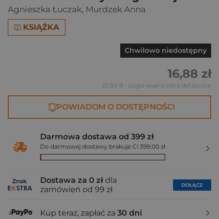
Agnieszka Łuczak
,
Murdzek Anna
KSIĄŻKA
Chwilowo niedostępny
16,88 zł
22,50 zł
- sugerowana cena detaliczna
POWIADOM O DOSTĘPNOŚCI
Darmowa dostawa od 399 zł
Do darmowej dostawy brakuje Ci 399,00 zł
Dostawa za 0 zł
dla
DOŁĄCZ
zamówień od 99 zł
Kup teraz, zapłać za
30 dni