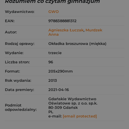
Rozumiem co czytam gimnazjum
Wydawnictwo:
GWO
EAN:
9788388881312
Agnieszka Łuczak
,
Murdzek
Autor:
Anna
Rodzaj oprawy:
Okładka broszurowa (miękka)
Wydanie:
trzecie
Liczba stron:
96
Format:
205x290mm
Rok wydania:
2013
Data premiery:
2021-04-16
Gdańskie Wydawnictwo
Oświatowe sp. z o.o. sp.k.
Podmiot
80-309 Gdańsk
odpowiedzialny:
PL
e-mail:
[email protected]