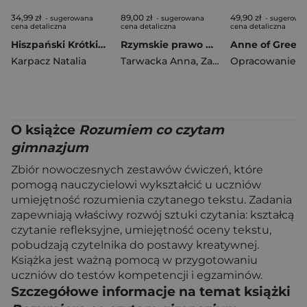
34,99 zł
89,00 zł
49,90 zł
- sugerowana
- sugerowana
- sugerowa
cena detaliczna
cena detaliczna
cena detaliczna
Hiszpański Krótkie historie na start
Rzymskie prawo publiczne
Karpacz Natalia
Tarwacka Anna
,
Zabłocki Jan
O książce
Rozumiem co czytam
gimnazjum
Zbiór nowoczesnych zestawów ćwiczeń, które
pomogą nauczycielowi wykształcić u uczniów
umiejętność rozumienia czytanego tekstu. Zadania
zapewniają właściwy rozwój sztuki czytania: kształcą
czytanie refleksyjne, umiejętność oceny tekstu,
pobudzają czytelnika do postawy kreatywnej.
Książka jest ważną pomocą w przygotowaniu
uczniów do testów kompetencji i egzaminów.
Szczegółowe informacje na temat książki