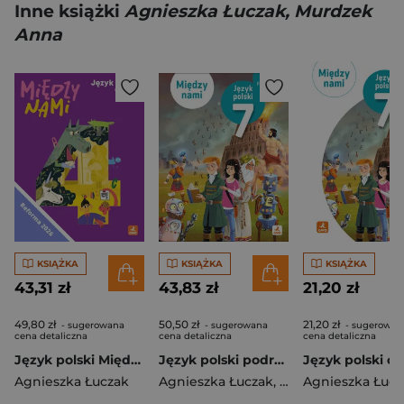
Inne książki
Agnieszka Łuczak, Murdzek
Anna
KSIĄŻKA
KSIĄŻKA
KSIĄŻKA
43,31 zł
43,83 zł
21,20 zł
49,80 zł
50,50 zł
21,20 zł
- sugerowana
- sugerowana
- sugerowan
cena detaliczna
cena detaliczna
cena detaliczna
Język polski Między nami podręcznik dla klasy 4 szkoły podstawowej EDYCJA 2026
Język polski podręcznik dla klasy 7 Między nami EDYCJA 2026
Agnieszka Łuczak
Agnieszka Łuczak
,
Agnieszka Suchow
Agnieszka Łucz