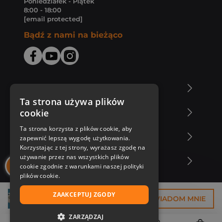
Poniedziałek - Piątek
8:00 - 18:00
[email protected]
Bądź z nami na bieżąco
O Księgarni Znak
Ta strona używa plików
cookie
Zakupy u nas
Ta strona korzysta z plików cookie, aby
Nasza oferta
zapewnić lepszą wygodę użytkowania.
Korzystając z tej strony, wyrażasz zgodę na
używanie przez nas wszystkich plików
Nasi autorzy
cookie zgodnie z warunkami naszej polityki
plików cookie.
ZAAKCEPTUJ ZGODY
16,88 zł
POWIADOM MNIE
ZARZĄDZAJ