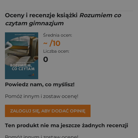
Oceny i recenzje książki
Rozumiem co
czytam gimnazjum
Średnia ocen:
~
/10
Liczba ocen:
0
Powiedz nam, co myślisz!
Pomóż innym i zostaw ocenę!
ZALOGUJ SIĘ, ABY DODAĆ OPINIĘ
Ten produkt nie ma jeszcze żadnych recenzji
Pomóż innym i zostaw ocenę!