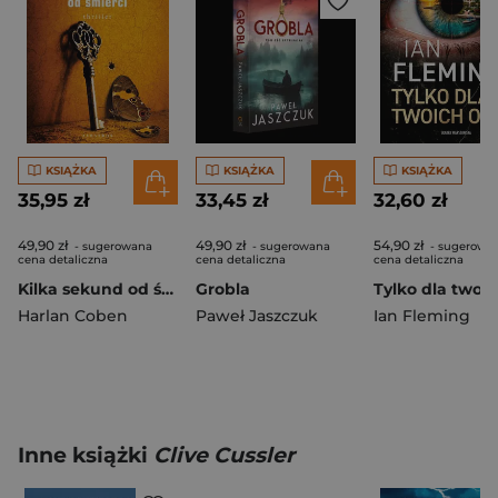
KSIĄŻKA
KSIĄŻKA
KSIĄŻKA
35,95 zł
33,45 zł
32,60 zł
49,90 zł
49,90 zł
54,90 zł
- sugerowana
- sugerowana
- sugerowa
cena detaliczna
cena detaliczna
cena detaliczna
Kilka sekund od śmierci
Grobla
Harlan Coben
Paweł Jaszczuk
Ian Fleming
Inne książki
Clive Cussler