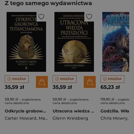
Z tego samego wydawnictwa
KSIĄŻKA
KSIĄŻKA
KSIĄŻKA
35,59 zł
35,59 zł
65,23 zł
59,90 zł
59,90 zł
119,90 zł
- sugerowana
- sugerowana
- sugerowa
cena detaliczna
cena detaliczna
cena detaliczna
Odkrycie grobowca Tutanchamona. Opowieść odkrywcy
Utracona wiedza przeszłości wyd. 2026
Carter Howard
,
Mace Arthur C.
Glenn Kreisberg
Chris Mowry
,
Matt