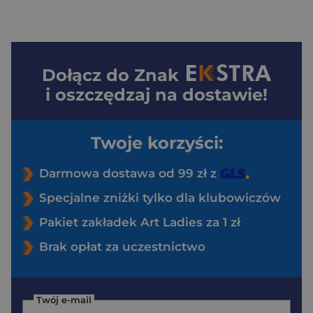
Dołącz do
Znak
i oszczędzaj na dostawie!
Twoje korzyści:
Darmowa dostawa od 99 zł z
Specjalne zniżki tylko dla klubowiczów
Pakiet zakładek Art Ladies za 1 zł
Brak opłat za uczestnictwo
Twój e-mail