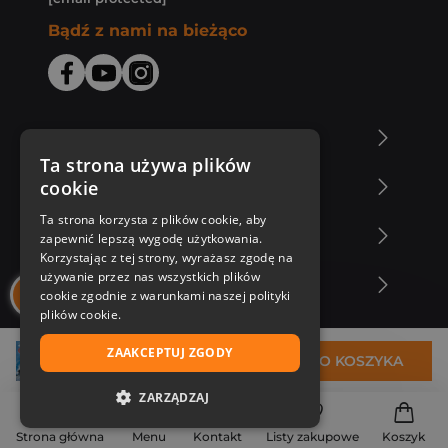
Bądź z nami na bieżąco
O Księgarni Znak
Ta strona używa plików
cookie
Zakupy u nas
Ta strona korzysta z plików cookie, aby
Nasza oferta
zapewnić lepszą wygodę użytkowania.
Korzystając z tej strony, wyrażasz zgodę na
używanie przez nas wszystkich plików
Nasi autorzy
cookie zgodnie z warunkami naszej polityki
plików cookie.
ZAAKCEPTUJ ZGODY
32,99 zł
DO KOSZYKA
ZARZĄDZAJ
NIEZBĘDNE
Strona główna
Menu
Kontakt
Listy zakupowe
Koszyk