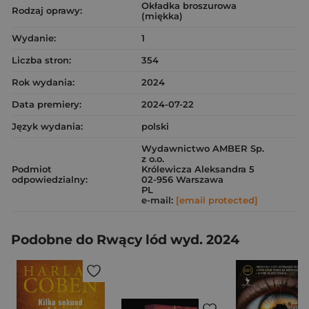
Okładka broszurowa
Rodzaj oprawy:
(miękka)
Wydanie:
1
Liczba stron:
354
Rok wydania:
2024
Data premiery:
2024-07-22
Język wydania:
polski
Wydawnictwo AMBER Sp.
z o.o.
Podmiot
Królewicza Aleksandra 5
odpowiedzialny:
02-956 Warszawa
PL
e-mail:
[email protected]
Podobne do Rwący lód wyd. 2024