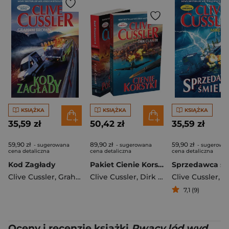
KSIĄŻKA
KSIĄŻKA
KSIĄŻKA
35,59 zł
50,42 zł
35,59 zł
59,90 zł
89,90 zł
59,90 zł
- sugerowana
- sugerowana
- sugerowa
cena detaliczna
cena detaliczna
cena detaliczna
Kod Zagłady
Pakiet Cienie Korsyki / Świt półksiężyca
Clive Cussler
,
Graham Brown
Clive Cussler
,
Dirk Cussler
Clive Cussler
,
Mike
7,1 (9)
Oceny i recenzje książki
Rwący lód wyd.