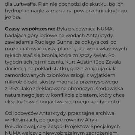
dla Luftwaffe. Plan nie dochodzi do skutku, bo ich
hydroplan nagle zamarza na powierzchni ukrytego
jeziora.
Czasy współczesne:
Była pracownica NUMA,
badająca góry lodowe na wodach Antarktydy,
zawiadamia Rudiego Gunna, że odkryła coś, co
może uratować naszą planetę, ale w niewłaściwych
rękach stać się bronią, która zniszczy świat. Po
tygodniach jej milczenia, Kurt Austin i Joe Zavala
docierają na pokład statku, gdzie znajdują ciała
zamordowanych członków załogi, z wyjątkiem
mikrobiolożki, siostry magnata przemysłowego
z RPA. Jako zdeklarowana obrończyni środowiska
naturalnego jest w konflikcie z bratem, który chce
eksploatować bogactwa siódmego kontynentu.
Od lodowców Antarktydy, przez tajne archiwa
w Helsinkach, po gorące równiny Afryki
Południowej, cały Zespół Projektów Specjalnych
NUMA walczy z niewyobrażalnym zagrożeniem,