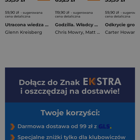
59,90 zł
119,90 zł
59,90 zł
- sugerowana
- sugerowana
- sugerowa
cena detaliczna
cena detaliczna
cena detaliczna
Utracona wiedza przeszłości wyd. 2026
Godzilla. Władcy Ziemi. Tom 6
Glenn Kreisberg
Chris Mowry
,
Matt Frank
Carter Howard
,
Jeff Zornow
Dołącz do
Znak
i oszczędzaj na dostawie!
Twoje korzyści:
Darmowa dostawa od 99 zł z
Specjalne zniżki tylko dla klubowiczów