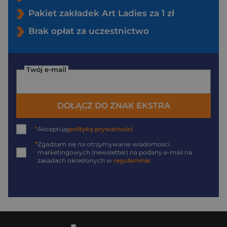
Pakiet zakładek Art Ladies za 1 zł
Brak opłat za uczestnictwo
Twój e-mail
DOŁĄCZ DO ZNAK EKSTRA
*
Akceptuję
politykę prywatności
*
Zgadzam się na otrzymywanie wiadomości
marketingowych (newsletter) na podany
e-mail
na
zasadach określonych w
regulaminie
.