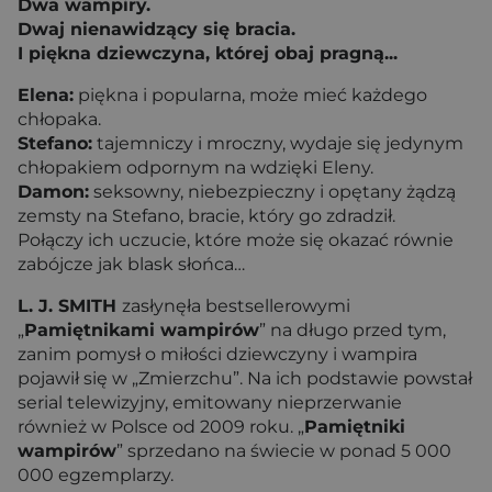
Dwa wampiry.
Dwaj nienawidzący się bracia.
I piękna dziewczyna, której obaj pragną...
Elena:
piękna i popularna, może mieć każdego
chłopaka.
Stefano:
tajemniczy i mroczny, wydaje się jedynym
chłopakiem odpornym na wdzięki Eleny.
Damon:
seksowny, niebezpieczny i opętany żądzą
zemsty na Stefano, bracie, który go zdradził.
Połączy ich uczucie, które może się okazać równie
zabójcze jak blask słońca…
L. J. SMITH
zasłynęła bestsellerowymi
„
Pamiętnikami wampirów
” na długo przed tym,
zanim pomysł o miłości dziewczyny i wampira
pojawił się w „Zmierzchu”. Na ich podstawie powstał
serial telewizyjny, emitowany nieprzerwanie
również w Polsce od 2009 roku. „
Pamiętniki
wampirów
” sprzedano na świecie w ponad 5 000
000 egzemplarzy.