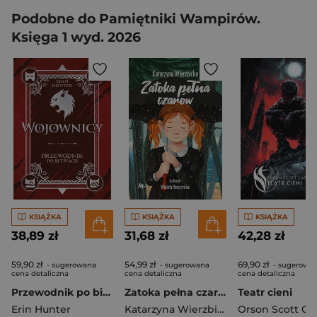
Podobne do Pamiętniki Wampirów.
Księga 1 wyd. 2026
KSIĄŻKA
KSIĄŻKA
KSIĄŻKA
38,89 zł
31,68 zł
42,28 zł
59,90 zł
54,99 zł
69,90 zł
- sugerowana
- sugerowana
- sugerowa
cena detaliczna
cena detaliczna
cena detaliczna
Przewodnik po bitwach. Wojownicy
Zatoka pełna czarów
Teatr cieni
Erin Hunter
Katarzyna Wierzbicka
Orson Scott Ca