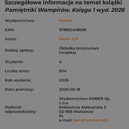
Szczegółowe informacje na temat książki
Pamiętniki Wampirów. Księga 1 wyd. 2026
Wydawnictwo:
Amber
EAN:
9788324186181
Autor:
Smith C.P.
Okładka broszurowa
Rodzaj oprawy:
(miękka)
Wydanie:
4
Liczba stron:
504
Rok wydania:
2026
Data premiery:
2026-06-18
Wydawnictwo AMBER Sp.
z o.o.
Podmiot
Królewicza Aleksandra 5
odpowiedzialny:
02-956 Warszawa
PL
e-mail:
[email protected]