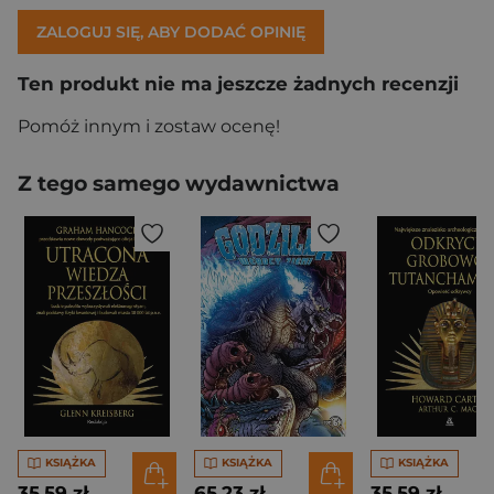
ZALOGUJ SIĘ, ABY DODAĆ OPINIĘ
Ten produkt nie ma jeszcze żadnych recenzji
Pomóż innym i zostaw ocenę!
Z tego samego wydawnictwa
KSIĄŻKA
KSIĄŻKA
KSIĄŻKA
35,59 zł
65,23 zł
35,59 zł