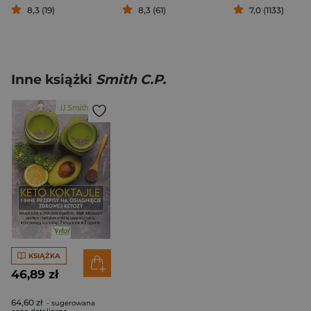
8,3 (19)
8,3 (61)
7,0 (1133)
Inne książki
Smith C.P.
KSIĄŻKA
46,89 zł
64,60 zł
- sugerowana