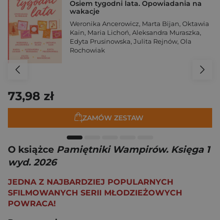
Osiem tygodni lata. Opowiadania na
wakacje
Weronika Ancerowicz
,
Marta Bijan
,
Oktawia
Kain
,
Maria Lichoń
,
Aleksandra Muraszka
,
Edyta Prusinowska
,
Julita Rejnów
,
Ola
Rochowiak
73,98 zł
ZAMÓW ZESTAW
O książce
Pamiętniki Wampirów. Księga 1
wyd. 2026
JEDNA Z NAJBARDZIEJ POPULARNYCH
SFILMOWANYCH SERII MŁODZIEŻOWYCH
POWRACA!