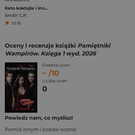
cena detaliczna
Keto koktajle i inne przepisy na osiągnięcie zdrowej ketozy
Smith C.P.
1,0 (1)
Oceny i recenzje książki
Pamiętniki
Wampirów. Księga 1 wyd. 2026
Średnia ocen:
~
/10
Liczba ocen:
0
Powiedz nam, co myślisz!
Pomóż innym i zostaw ocenę!