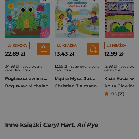
KSIĄŻKA
KSIĄŻKA
KSIĄŻKA
22,89 zł
13,43 zł
12,99 zł
34,99 zł
12,99 zł
12,99 zł
- sugerowana
- sugerowana cena
- sugerowan
cena detaliczna
detaliczna
detaliczna
Pogłaszcz zwierzęta Na łące. Książeczka sensoryczna z brokatem
Mądra Mysz. Już umiemy mówić tak i nie
Bogusław Michalec
Christian Tielmann
Anita Głowińsk
9,5 (35)
Inne książki
Caryl Hart, Ali Pye