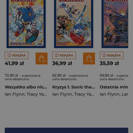
KSIĄŻKA
KSIĄŻKA
KSIĄŻKA
41,99 zł
36,99 zł
35,59 zł
72,90 zł
62,90 zł
59,90 zł
- sugerowana
- sugerowana
- sugerowa
cena detaliczna
cena detaliczna
cena detaliczna
Wszystko albo nic 2. Sonic the Hedgehog. Tom 14 wyd. 2
Kryzys 1. Sonic the Hedgehog. Tom 9 wyd. 2
Ian Flynn
,
Tracy Yardley
Ian Flynn
,
Adam Bryce Thomas
,
Tracy Yardley
Ian Flynn
,
Jack Lawren
,
Lamar We