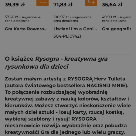
39,39 zł
71,83 zł
35,64 zł
57,66 zł
100,97 zł
49,90 zł
- sugerowana
- sugerowana
- sugerowa
cena detaliczna
cena detaliczna
cena detaliczna
Gra Karta Rowerowa 02910
Lisciani I'm a Genius 50 gier edukacyjnych 304-PL107421
304-PL107421
O książce
Rysogra - kreatywna gra
rysunkowa dla dzieci
Zostań małym artystą z RYSOGRĄ Herv Tulleta
(autora światowego bestsellera NACIŚNIJ MNIE).
To połączenie rozbudzającej wyobraźnię
kreatywnej zabawy z nauką kolorów, kształtów i
kierunków. Możesz stworzyć nieskończenie wiele
małych dzieł sztuki - losuj karty, rzucaj kostką,
wybieraj szablony i rysuj! RYSOGRA
niesamowicie rozwija wyobraźnię oraz pobudza
kreatywność! Gra dla jednego lub wielu graczy.