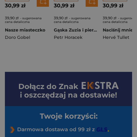
30,99 zł
30,99 zł
30,99 zł
39,90 zł
39,90 zł
39,90 zł
- sugerowana
- sugerowana
- sugerowa
cena detaliczna
cena detaliczna
cena detaliczna
Nasze miasteczko
Gąska Zuzia i pierwsza gwiazdka wyd. 3
Doro Gobel
Petr Horacek
Hervé Tullet
Dołącz do
Znak
i oszczędzaj na dostawie!
Twoje korzyści:
Darmowa dostawa od 99 zł z