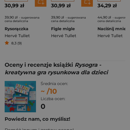
30,99 zł
30,99 zł
34,29 zł
39,90 zł
39,90 zł
44,90 zł
- sugerowana
- sugerowana
- sugerowa
cena detaliczna
cena detaliczna
cena detaliczna
Rysorączka
Figle migle
Hervé Tullet
Hervé Tullet
Hervé Tullet
8,3 (9)
Oceny i recenzje książki
Rysogra -
kreatywna gra rysunkowa dla dzieci
Średnia ocen:
~
/10
Liczba ocen:
0
Powiedz nam, co myślisz!