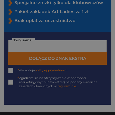
Specjalne zniżki tylko dla klubowiczów
Pakiet zakładek Art Ladies za 1 zł
Brak opłat za uczestnictwo
Twój e-mail
DOŁĄCZ DO ZNAK EKSTRA
*
Akceptuję
politykę prywatności
*
Zgadzam się na otrzymywanie wiadomości
marketingowych (newsletter) na podany
e-mail
na
zasadach określonych w
regulaminie
.