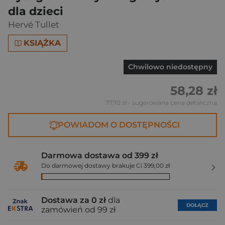
dla dzieci
Hervé Tullet
KSIĄŻKA
Chwilowo niedostępny
58,28 zł
77,70 zł
- sugerowana cena detaliczna
POWIADOM O DOSTĘPNOŚCI
Darmowa dostawa od 399 zł
Do darmowej dostawy brakuje Ci 399,00 zł
Dostawa za 0 zł
dla
DOŁĄCZ
zamówień od 99 zł