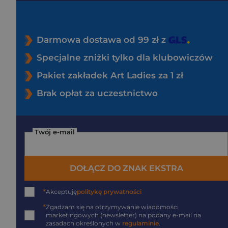
Darmowa dostawa od 99 zł z
Specjalne zniżki tylko dla klubowiczów
Pakiet zakładek Art Ladies za 1 zł
Brak opłat za uczestnictwo
Twój e-mail
DOŁĄCZ DO ZNAK EKSTRA
*
Akceptuję
politykę prywatności
*
Zgadzam się na otrzymywanie wiadomości
marketingowych (newsletter) na podany
e-mail
na
zasadach określonych w
regulaminie
.