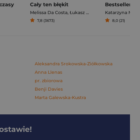
czasy
Cały ten błękit
Bestseller. S
Melissa Da Costa
,
Łukasz Müller
Katarzyna Mich
7,8 (3673)
8,0 (21)
Aleksandra Srokowska-Ziółkowska
Anna Llenas
pr. zbiorowa
Benji Davies
Marta Galewska-Kustra
dostawie!