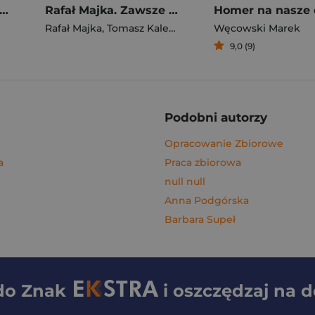
gi z kimchi. Moje ulubione azjatyckie przepisy - książka z autografem
Rafał Majka. Zawsze z przodu. Rozmawia Tomasz Kalemba - książka z autografem
Homer na nasze 
Rafał Majka
,
Tomasz Kalemba
Węcowski Marek
9,0 (9)
Podobni autorzy
Opracowanie Zbiorowe
a
Praca zbiorowa
null null
Anna Podgórska
Barbara Supeł
 do
Znak
i oszczędzaj na 