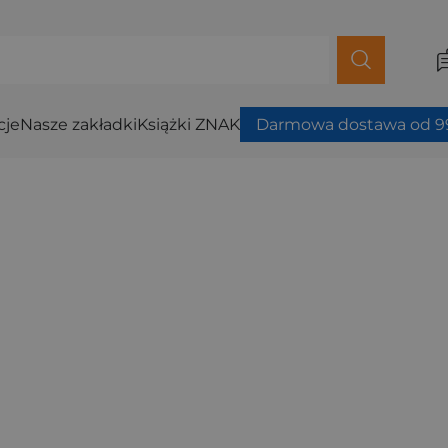
cje
Nasze zakładki
Książki ZNAK
Darmowa dostawa od 99