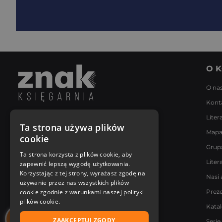
O K
O na
Kont
Liter
Napisz do nas
Ta strona używa plików
Mapa
Poniedziałek - Piątek
cookie
8:00 - 18:00
Grup
[email protected]
Ta strona korzysta z plików cookie, aby
Liter
zapewnić lepszą wygodę użytkowania.
Bądź z nami na bieżąco
Korzystając z tej strony, wyrażasz zgodę na
Nasi 
używanie przez nas wszystkich plików
cookie zgodnie z warunkami naszej polityki
Prez
plików cookie.
Kata
ZAAKCEPTUJ ZGODY
Serie