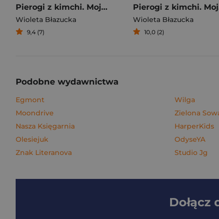
Pierogi z kimchi. Moje ulubione azjatyckie przepisy
Piero
Wioleta Błazucka
Wioleta Błazucka
9,4 (7)
10,0 (2)
Podobne wydawnictwa
Egmont
Wilga
Moondrive
Zielona Sow
Nasza Księgarnia
HarperKids
Olesiejuk
OdyseYA
Znak Literanova
Studio Jg
Dołącz