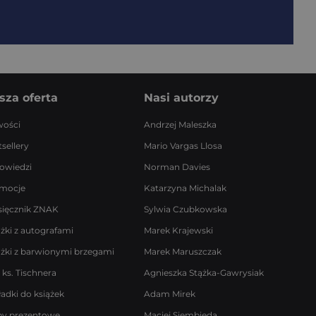
sza oferta
Nasi autorzy
ości
Andrzej Maleszka
sellery
Mario Vargas Llosa
owiedzi
Norman Davies
mocje
Katarzyna Michalak
sięcznik ZNAK
Sylwia Czubkowska
ążki z autografami
Marek Krajewski
ążki z barwionymi brzegami
Marek Maruszczak
 ks. Tischnera
Agnieszka Stążka-Gawrysiak
ładki do książek
Adam Mirek
by prezentowe
Maciej Siembieda