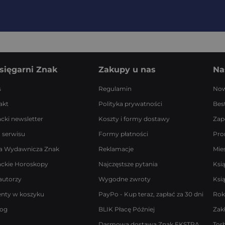
sięgarni Znak
Zakupy u nas
Na
s
Regulamin
Now
akt
Polityka prywatności
Best
acki newsletter
Koszty i formy dostawy
Zap
 serwisu
Formy płatności
Pro
a Wydawnicza Znak
Reklamacje
Mie
ackie Horoskopy
Najczęstsze pytania
Ksi
autorzy
Wygodne zwroty
Ksi
enty w koszyku
PayPo - Kup teraz, zapłać za 30 dni
Rok
log
BLIK Płacę Później
Zak
Darmowa dostawa Znak EKSTRA
Tor