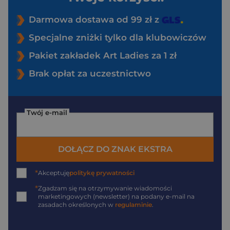
Darmowa dostawa od 99 zł z
Specjalne zniżki tylko dla klubowiczów
Pakiet zakładek Art Ladies za 1 zł
Brak opłat za uczestnictwo
Twój e-mail
DOŁĄCZ DO ZNAK EKSTRA
*
Akceptuję
politykę prywatności
*
Zgadzam się na otrzymywanie wiadomości
marketingowych (newsletter) na podany
e-mail
na
zasadach określonych w
regulaminie
.