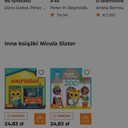
Na ryneczku
A-to
Doro Gobel
,
Peter Knorr
Peter H. Reynolds
7,6 (14)
8,7 (20)
Inne książki
Nicola Slater
KSIĄŻKA
KSIĄŻKA
24,83 zł
24,83 zł