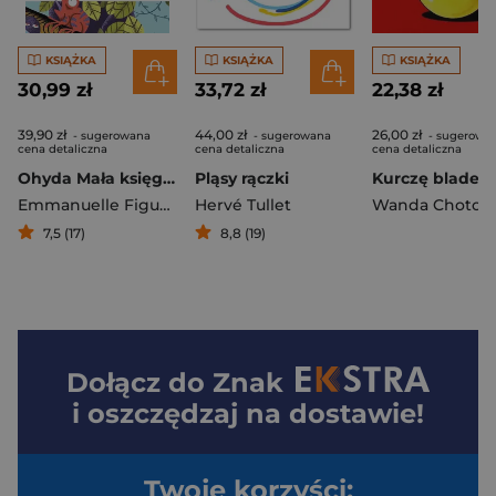
KSIĄŻKA
KSIĄŻKA
KSIĄŻKA
30,99 zł
33,72 zł
22,38 zł
39,90 zł
44,00 zł
26,00 zł
- sugerowana
- sugerowana
- sugerowa
cena detaliczna
cena detaliczna
cena detaliczna
Ohyda Mała księga obrzydliwości
Pląsy rączki
Emmanuelle Figueras
,
Hervé Tullet
Gael Beullier
Wanda Chotom
7,5 (17)
8,8 (19)
Dołącz do
Znak
i oszczędzaj na dostawie!
Twoje korzyści: