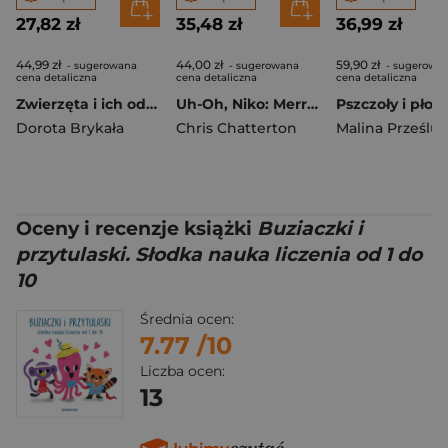
27,82 zł
35,48 zł
36,99 zł
44,99 zł
44,00 zł
59,90 zł
- sugerowana
- sugerowana
- sugerowa
cena detaliczna
cena detaliczna
cena detaliczna
Zwierzęta i ich odgłosy
Uh-Oh, Niko: Merry Christmas
Dorota Brykała
Chris Chatterton
Malina Prześlu
Oceny i recenzje książki
Buziaczki i
przytulaski. Słodka nauka liczenia od 1 do
10
Średnia ocen:
7.77
/10
Liczba ocen:
13