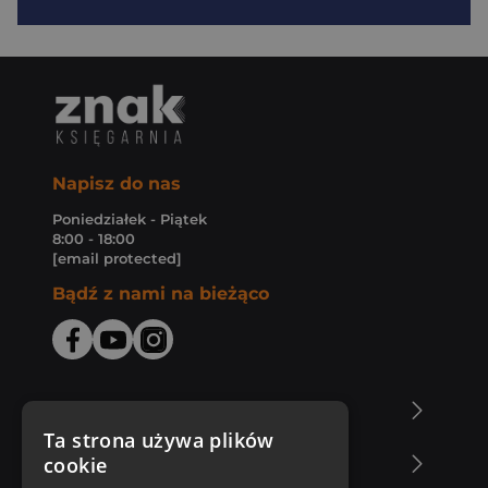
Napisz do nas
Poniedziałek - Piątek
8:00 - 18:00
[email protected]
Bądź z nami na bieżąco
O Księgarni Znak
Ta strona używa plików
cookie
Zakupy u nas