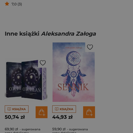
7,0 (3)
Inne książki
Aleksandra Załoga
KSIĄŻKA
KSIĄŻKA
50,74 zł
44,93 zł
69,90 zł
59,90 zł
- sugerowana
- sugerowana
cena detaliczna
cena detaliczna