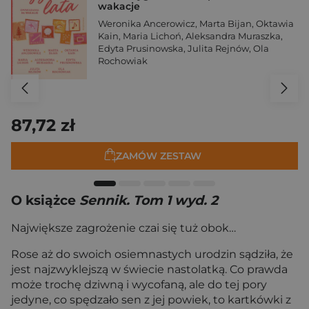
wakacje
Weronika Ancerowicz
,
Marta Bijan
,
Oktawia
Kain
,
Maria Lichoń
,
Aleksandra Muraszka
,
Edyta Prusinowska
,
Julita Rejnów
,
Ola
Rochowiak
87,72 zł
ZAMÓW ZESTAW
O książce
Sennik. Tom 1 wyd. 2
Największe zagrożenie czai się tuż obok…
Rose aż do swoich osiemnastych urodzin sądziła, że
jest najzwyklejszą w świecie nastolatką. Co prawda
może trochę dziwną i wycofaną, ale do tej pory
jedyne, co spędzało sen z jej powiek, to kartkówki z