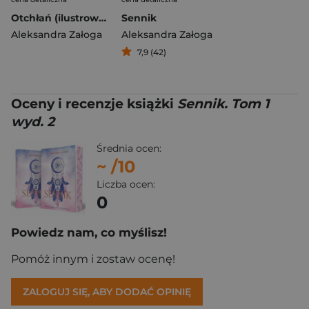
Otchłań (ilustrowane brzegi)
Sennik
Aleksandra Załoga
Aleksandra Załoga
7,9 (42)
Oceny i recenzje książki
Sennik. Tom 1
wyd. 2
Średnia ocen:
~
/10
Liczba ocen:
0
Powiedz nam, co myślisz!
Pomóż innym i zostaw ocenę!
ZALOGUJ SIĘ, ABY DODAĆ OPINIĘ