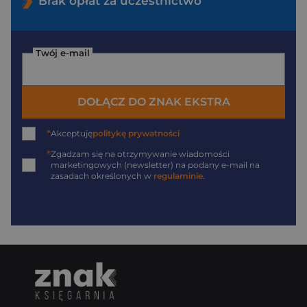
Brak opłat za uczestnictwo
Twój e-mail
DOŁĄCZ DO ZNAK EKSTRA
*
Akceptuję
politykę prywatności
*
Zgadzam się na otrzymywanie wiadomości
marketingowych (newsletter) na podany
e-mail
na
zasadach określonych w
regulaminie
.