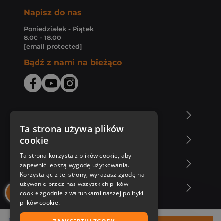
Napisz do nas
Poniedziałek - Piątek
8:00 - 18:00
[email protected]
Bądź z nami na bieżąco
O Księgarni Znak
Ta strona używa plików
cookie
Zakupy u nas
Ta strona korzysta z plików cookie, aby
Nasza oferta
zapewnić lepszą wygodę użytkowania.
Korzystając z tej strony, wyrażasz zgodę na
używanie przez nas wszystkich plików
Nasi autorzy
cookie zgodnie z warunkami naszej polityki
plików cookie.