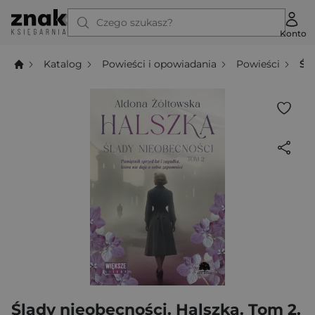
Czego szukasz?
Konto
Katalog
Powieści i opowiadania
Powieści
Śl
Ślady nieobecności. Halszka. Tom 2.