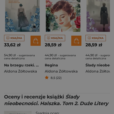
KSIĄŻKA
KSIĄŻKA
KSIĄŻKA
33,62 zł
28,59 zł
28,59 zł
54,90 zł
44,90 zł
44,90 zł
- sugerowana
- sugerowana
- sugerowa
cena detaliczna
cena detaliczna
cena detaliczna
Na brzegu rzeki. Halszka. Tom 1. Duże Litery
Regina
Aldona Żółtowska
Aldona Żółtowska
Aldona Żółtow
8,5 (22)
Oceny i recenzje książki
Ślady
nieobecności. Halszka. Tom 2. Duże Litery
Średnia ocen: