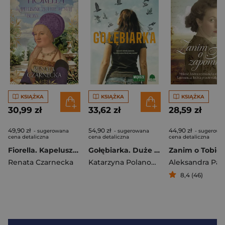
KSIĄŻKA
KSIĄŻKA
KSIĄŻKA
30,99 zł
33,62 zł
28,59 zł
49,90 zł
54,90 zł
44,90 zł
- sugerowana
- sugerowana
- sugerowa
cena detaliczna
cena detaliczna
cena detaliczna
Fiorella. Kapeluszniczka królowej Bony. Bona. Królowa z rodu Sforzów. Tom 6
Gołębiarka. Duże Litery wyd. 2026
Renata Czarnecka
Katarzyna Polanowska
Aleksandra Pal
8,4 (46)