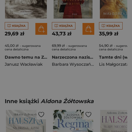
KSIĄŻKA
KSIĄŻKA
KSIĄŻKA
29,69 zł
43,73 zł
35,99 zł
45,00 zł
69,99 zł
54,90 zł
- sugerowana
- sugerowana
- sugerowa
cena detaliczna
cena detaliczna
cena detaliczna
Dawno temu na Ziemi Dobrzyńskiej
Narzeczona nazisty wyd. 5
Janusz Wacławiak
Barbara Wysoczańska
Lis Małgorzata
Inne książki
Aldona Żółtowska