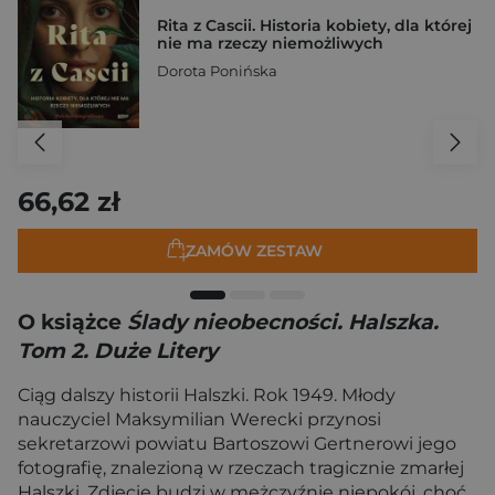
Rita z Cascii. Historia kobiety, dla której
nie ma rzeczy niemożliwych
Dorota Ponińska
66,62 zł
ZAMÓW ZESTAW
O książce
Ślady nieobecności. Halszka.
Tom 2. Duże Litery
Ciąg dalszy historii Halszki. Rok 1949. Młody
nauczyciel Maksymilian Werecki przynosi
sekretarzowi powiatu Bartoszowi Gertnerowi jego
fotografię, znalezioną w rzeczach tragicznie zmarłej
Halszki. Zdjęcie budzi w mężczyźnie niepokój, choć