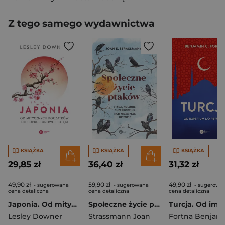
Z tego samego wydawnictwa
KSIĄŻKA
KSIĄŻKA
KSIĄŻKA
29,85 zł
36,40 zł
31,32 zł
49,90 zł
59,90 zł
49,90 zł
- sugerowana
- sugerowana
- sugerowa
cena detaliczna
cena detaliczna
cena detaliczna
Japonia. Od mitycznych początków do popkulturowej potęgi
Społeczne życie ptaków. Stada, kolonie, superrodziny i ich niezwykłe historie
Lesley Downer
Strassmann Joan
Fortna Benjami