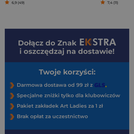
6,9 (49)
7,4 (11)
Dołącz do
Znak
i oszczędzaj na dostawie!
Twoje korzyści:
Darmowa dostawa od 99 zł z
Specjalne zniżki tylko dla klubowiczów
Pakiet zakładek Art Ladies za 1 zł
Brak opłat za uczestnictwo