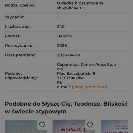
Okładka broszurowa ze
Rodzaj oprawy:
skrzydełkami
Wydanie:
1
Liczba stron:
240
Format:
140x215
Rok wydania:
2026
Data premiery:
2026-04-29
Copernicus Center Press Sp. z
o.o.
Podmiot
Plac Szczepański 8
odpowiedzialny:
31-011 Kraków
PL
e-mail:
[email protected]
Podobne do Słyszę Cię, Teodorze. Bliskość
w świecie atypowym