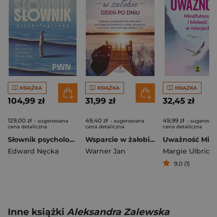
KSIĄŻKA
KSIĄŻKA
KSIĄŻKA
104,99 zł
31,99 zł
32,45 zł
129,00 zł
49,40 zł
49,99 zł
- sugerowana
- sugerowana
- sugerowa
cena detaliczna
cena detaliczna
cena detaliczna
Słownik psychologiczny. 1001 słów, które pomogą ci zrozumieć, dlaczego ludzie robią to, co robią
Wsparcie w żałobie dzień po dniu. Refleksje, medytacje i ćwiczenia, które pomagają uporządkować emocje, odbudować sens życia i przetrwać najtrudniejszy czas
Edward Nęcka
Warner Jan
Margie Ulbrick
9,0 (1)
Inne książki
Aleksandra Zalewska