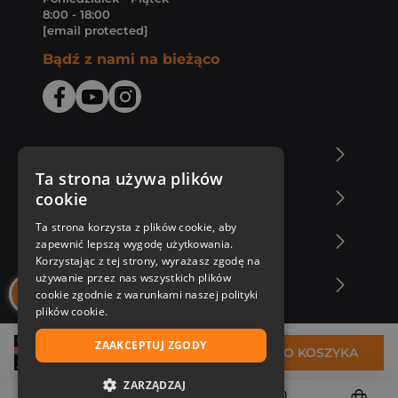
8:00 - 18:00
[email protected]
Bądź z nami na bieżąco
O Księgarni Znak
Ta strona używa plików
cookie
Zakupy u nas
Ta strona korzysta z plików cookie, aby
Nasza oferta
zapewnić lepszą wygodę użytkowania.
Korzystając z tej strony, wyrażasz zgodę na
używanie przez nas wszystkich plików
Nasi autorzy
cookie zgodnie z warunkami naszej polityki
plików cookie.
ZAAKCEPTUJ ZGODY
30,32 zł
DO KOSZYKA
ZARZĄDZAJ