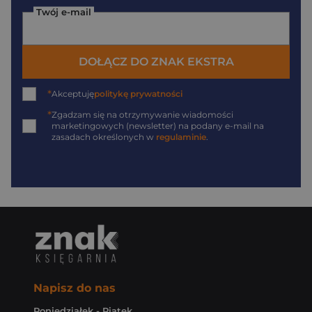
Twój e-mail
DOŁĄCZ DO ZNAK EKSTRA
*
Akceptuję
politykę prywatności
*
Zgadzam się na otrzymywanie wiadomości
marketingowych (newsletter) na podany
e-mail
na
zasadach określonych w
regulaminie
.
Napisz do nas
Poniedziałek - Piątek