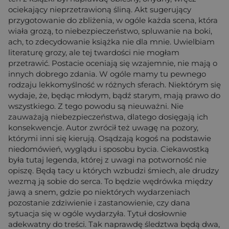
ociekający nieprzetrawioną śliną. Akt sugerujący
przygotowanie do zbliżenia, w ogóle każda scena, która
wiała grozą, to niebezpieczeństwo, spluwanie na boki,
ach, to zdecydowanie książka nie dla mnie. Uwielbiam
literaturę grozy, ale tej twardości nie mogłam
przetrawić. Postacie oceniają się wzajemnie, nie mają o
innych dobrego zdania. W ogóle mamy tu pewnego
rodzaju lekkomyślność w różnych sferach. Niektórym się
wydaje, że, będąc młodym, bądź starym, mają prawo do
wszystkiego. Z tego powodu są nieuważni. Nie
zauważają niebezpieczeństwa, dlatego dosięgają ich
konsekwencje. Autor zwrócił też uwagę na pozory,
którymi inni się kierują. Osądzają kogoś na podstawie
niedomówień, wyglądu i sposobu bycia. Ciekawostką
była tutaj legenda, której z uwagi na potworność nie
opiszę. Będą tacy u których wzbudzi śmiech, ale drudzy
wezmą ją sobie do serca. To będzie wędrówka między
jawą a snem, gdzie po niektórych wydarzeniach
pozostanie zdziwienie i zastanowienie, czy dana
sytuacja się w ogóle wydarzyła. Tytuł dosłownie
adekwatny do treści. Tak naprawdę śledztwa będą dwa,