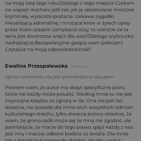
na moją listę tego roku!Dlatego z tego miejsca Czekam
na więcej!~Kochani jeśli tak jak ja ubóstwiacie mroczne
kryminały, wyraziste postacie, ciekawe zagadki,
nieustającą adrenalinę i mrożące krew w żyłach opisy
przez które czasem zamykacie oczy, to wierzcie że ta
seria jest stworzona wręcz dla was!!!Dlatego szybciutko
nadrabiajcie.Bezapelacyjnie gorąco wam polecam!
Czytajcie na moją odpowiedzialność!
Ewelina Przespolewska
13/05/2024
opinia recenzenta nie jest potwierdzona zakupem
Powiem wam, że autor ma dosyć specyficzne pióro,
które nie każdy może polubić. Według mnie to nie jest
zwyczajna książka ze zgrozą w tle. Ona nie jest też
straszna, nie posiada dla mnie cech wszystkich odmian
kulturalnego strachu, tylko stwarza pozory obleśnej. Ja
wiem, że grono osób może się ze mną nie zgodzić, ale
pamiętajcie, że macie do tego prawo, gdyż każdy z nas
jest inny i inaczej odbiera bodźce ze świata. Dla mnie
ten z książki był naprawdę obleśny, ohydny, wręcz