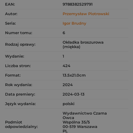
EAN:
9788382529791
Autor:
Przemysław Piotrowski
Seria:
Igor Brudny
Numer tomu:
6
Okładka broszurowa
Rodzaj oprawy:
(miękka)
Wydanie:
1
Liczba stron:
424
Format:
13.5x21.0cm
Rok wydania:
2024
Data premiery:
2024-03-13
Język wydania:
polski
Wydawnictwo Czarna
Owca
Podmiot
Wspólna 35/5
odpowiedzialny:
00-519 Warszawa
PL