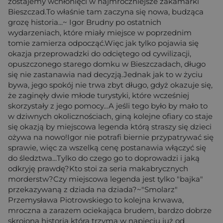
zostajemy wchłonięci w najmroczniejsze zakamarki
Bieszczad.To właśnie tam zaczyna się nowa, budząca
grozę historia...~ Igor Brudny po ostatnich
wydarzeniach, które miały miejsce w poprzednim
tomie zamierza odpocząć.Więc jak tylko pojawia się
okazja przeprowadzki do odciętego od cywilizacji,
opuszczonego starego domku w Bieszczadach, długo
się nie zastanawia nad decyzją.Jednak jak to w życiu
bywa, jego spokój nie trwa zbyt długo, gdyż okazuje się,
że zaginęły dwie młode turystyki, które wcześniej
skorzystały z jego pomocy...A jeśli tego było by mało to
w dziwnych okolicznościach, giną kolejne ofiary co staje
się okazją by miejscowa legenda którą straszy się dzieci
ożywa na nowo!Igor nie potrafi biernie przypatrywać się
sprawie, więc za wszelką cenę postanawia włączyć się
do śledztwa...Tylko do czego go to doprowadzi i jaką
odkryję prawdę?Kto stoi za seria makabrycznych
morderstw?Czy miejscowa legenda jest tylko "bajka"
przekazywaną z dziada na dziada?~"Smolarz"
Przemysława Piotrowskiego to kolejna krwawa,
mroczna a zarazem ociekająca brudem, bardzo dobrze
skrojona historia która trzyma w napieciu już od