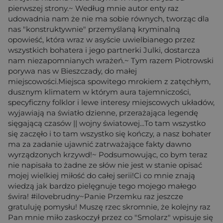
pierwszej strony.~ Według mnie autor enty raz
udowadnia nam że nie ma sobie równych, tworząc dla
nas "konstruktywnie" przemyślaną kryminalną
opowieść, która wraz w asyście uwielbianego przez
wszystkich bohatera i jego partnerki Julki, dostarcza
nam niezapomnianych wrażeń.~ Tym razem Piotrowski
porywa nas w Bieszczady, do małej
miejscowości.Miejsca spowitego mrokiem z zatęchłym,
dusznym klimatem w którym aura tajemniczości,
specyficzny folklor i lewe interesy miejscowych układów,
wyjawiają na światło dzienne, przerażająca legendę
sięgającą czasów || wojny światowej...To tam wszystko
się zaczęło i to tam wszystko się kończy, a nasz bohater
ma za zadanie ujawnić zatrważające fakty dawno
wyrządzonych krzywd!~ Podsumowując, co bym teraz
nie napisała to żadne ze słów nie jest w stanie opisać
mojej wielkiej miłość do całej serii!Ci co mnie znają
wiedzą jak bardzo pielęgnuje tego mojego małego
świra! #ilovebrudny~Panie Przemku raz jeszcze
gratuluję pomysłu! Muszę rzec skromnie, że kolejny raz
Pan mnie miło zaskoczył przez co "Smolarz" wpisuje się