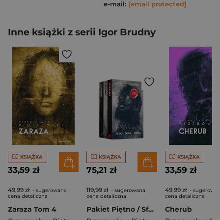
e-mail:
[email protected]
Inne książki z serii Igor Brudny
KSIĄŻKA
KSIĄŻKA
KSIĄŻKA
33,59 zł
75,21 zł
33,59 zł
49,99 zł
119,99 zł
49,99 zł
- sugerowana
- sugerowana
- sugerowa
cena detaliczna
cena detaliczna
cena detaliczna
Zaraza Tom 4
Pakiet Piętno / Sfora / Cherub. Komisarz Igor Brudny. Tomy 1-3
Cherub