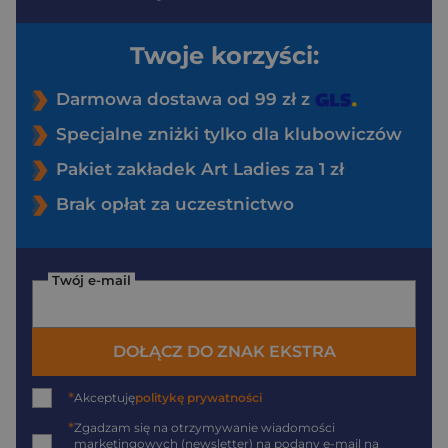
Twoje korzyści:
Darmowa dostawa od 99 zł z
Specjalne zniżki tylko dla klubowiczów
Pakiet zakładek Art Ladies za 1 zł
Brak opłat za uczestnictwo
Twój e-mail
DOŁĄCZ DO ZNAK EKSTRA
*
Akceptuję
politykę prywatności
*
Zgadzam się na otrzymywanie wiadomości
marketingowych (newsletter) na podany
e-mail
na