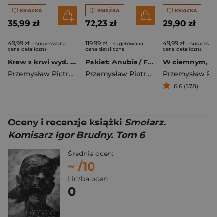
KSIĄŻKA
KSIĄŻKA
KSIĄŻKA
35,99 zł
72,23 zł
29,90 zł
49,99 zł
119,99 zł
49,99 zł
- sugerowana
- sugerowana
- sugerowa
cena detaliczna
cena detaliczna
cena detaliczna
Krew z krwi wyd. 2026
Pakiet: Anubis / Fetysz / Markiz
Przemysław Piotrowski
Przemysław Piotrowski
6,6 (578)
Oceny i recenzje książki
Smolarz.
Komisarz Igor Brudny. Tom 6
Średnia ocen:
~
/10
Liczba ocen:
0