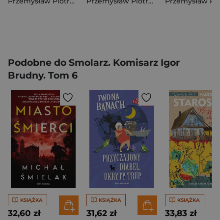
Przemysław Piotrowski
Przemysław Piotrowski
Podobne do Smolarz. Komisarz Igor
Brudny. Tom 6
KSIĄŻKA
KSIĄŻKA
KSIĄŻKA
32,60 zł
31,62 zł
33,83 zł