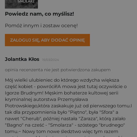
Powiedz nam, co myślisz!
Pomóż innym i zostaw ocenę!
ZALOGUJ SIĘ, ABY DODAĆ OPINIĘ
Jolantka Kłos
15/03/2024
opinia recenzenta nie jest potwierdzona zakupem
Mój wielki ulubieniec do którego wzdycha większa
część kobiet - powrócił!A mowa jest tutaj oczywiście o
Igorze Brudnym! Męskim bohaterze kultowej serii
kryminalnej autorstwa Przemysława
Piotrowskiego,która zaskakuje już od pierwszego tomu.I
tak dla przypomnienia było "Piętno", była "Sfora" a
nawet "Cherub", później nastała "Zaraza", którą zalało
"Bagno" na cześć - "Smolarza" - szóstego "brudnego"
tomu.~ Nowy tom nowe śledztwo więc tym razem