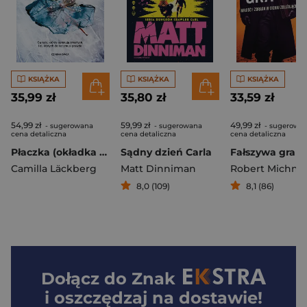
KSIĄŻKA
KSIĄŻKA
KSIĄŻKA
35,99 zł
35,80 zł
33,59 zł
54,99 zł
59,99 zł
49,99 zł
- sugerowana
- sugerowana
- sugerowa
cena detaliczna
cena detaliczna
cena detaliczna
Płaczka (okładka miękka)
Sądny dzień Carla
Fałszywa gra
Camilla Läckberg
Matt Dinniman
Robert Michnie
8,0 (109)
8,1 (86)
Dołącz do
Znak
i oszczędzaj na dostawie!