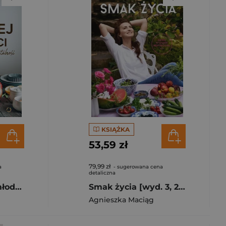
KSIĄŻKA
53,59 zł
79,99 zł
a
- sugerowana cena
detaliczna
Smak wiecznej młodości. Jak zachować młodość i witalność w każdym wieku [wyd. 2, 2025]
Smak życia [wyd. 3, 2023]
Agnieszka Maciąg