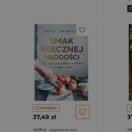
C
KSIĄŻKA
37,49 zł
3
49,99 zł
49
- sugerowana cena