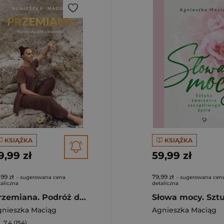
KSIĄŻKA
KSIĄŻKA
9,99 zł
59,99 zł
,99 zł
79,99 zł
- sugerowana cena
- sugerowana cen
aliczna
detaliczna
Przemiana. Podróż do siły i wolności
gnieszka Maciąg
Agnieszka Maciąg
7,4 (154)