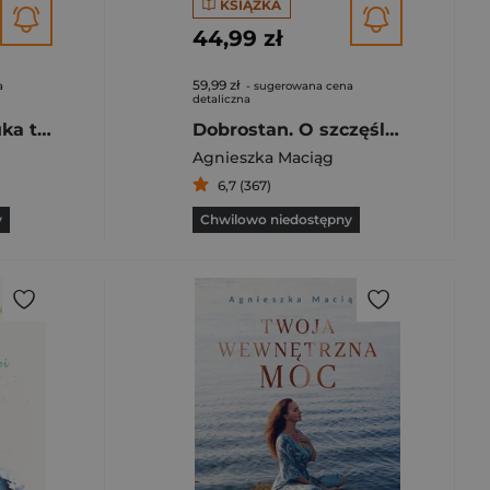
KSIĄŻKA
44,99 zł
59,99 zł
a
- sugerowana cena
detaliczna
Słowa mocy. Sztuka tworzenia szczęśliwego życia [wyd. 2, 2022]
Dobrostan. O szczęśliwym, bogatym i spełnionym życiu
Agnieszka Maciąg
6,7 (367)
y
Chwilowo niedostępny