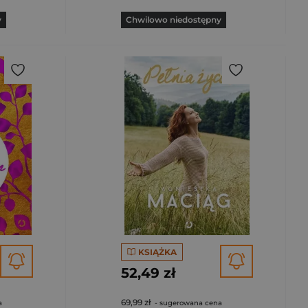
y
Chwilowo niedostępny
KSIĄŻKA
52,49 zł
69,99 zł
a
- sugerowana cena