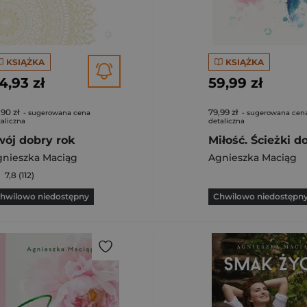
KSIĄŻKA
KSIĄŻKA
4,93 zł
59,99 zł
,90 zł
79,99 zł
- sugerowana cena
- sugerowana cen
aliczna
detaliczna
wój dobry rok
gnieszka Maciąg
Agnieszka Maciąg
7,8 (112)
hwilowo niedostępny
Chwilowo niedostępn