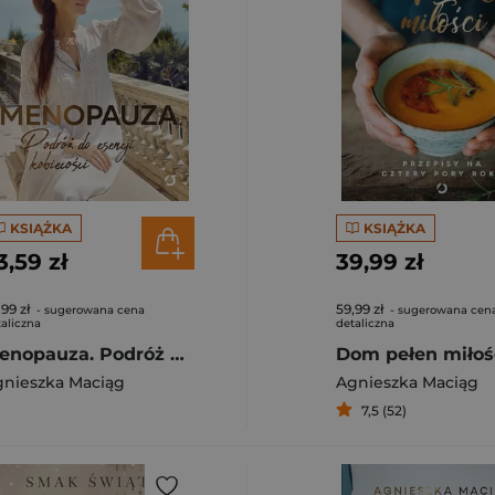
KSIĄŻKA
KSIĄŻKA
3,59 zł
39,99 zł
,99 zł
59,99 zł
- sugerowana cena
- sugerowana cen
aliczna
detaliczna
Menopauza. Podróż do esencji kobiecości (wyd. 2, 2024)
gnieszka Maciąg
Agnieszka Maciąg
7,5 (52)