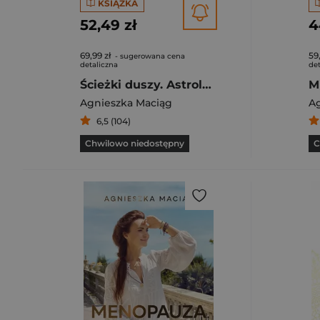
KSIĄŻKA
52,49 zł
4
69,99 zł
59
- sugerowana cena
detaliczna
det
Ścieżki duszy. Astrologia dla zrozumienia siebie i swoich bliskich
Agnieszka Maciąg
A
6,5 (104)
Chwilowo niedostępny
C