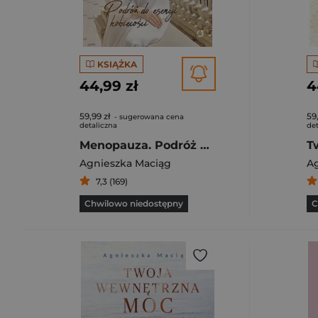
KSIĄŻKA
44,99 zł
4
59,99 zł
59
- sugerowana cena
detaliczna
det
Menopauza. Podróż do esencji kobiecości
T
Agnieszka Maciąg
A
7,3 (169)
Chwilowo niedostępny
C