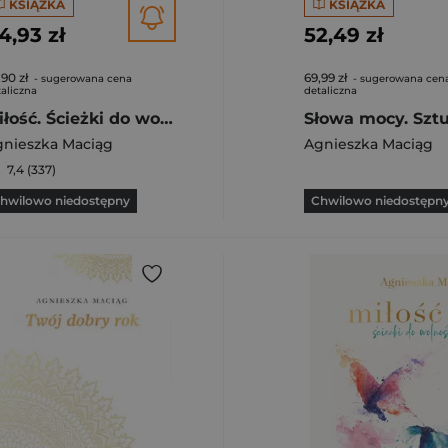
KSIĄŻKA
KSIĄŻKA
4,93 zł
52,49 zł
,90 zł
69,99 zł
- sugerowana cena
- sugerowana cen
aliczna
detaliczna
Miłość. Ścieżki do wolności
gnieszka Maciąg
Agnieszka Maciąg
7,4 (337)
hwilowo niedostępny
Chwilowo niedostępn