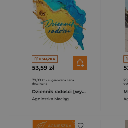
KSIĄŻKA
53,59 zł
5
79,99 zł
79
- sugerowana cena
detaliczna
det
Dziennik radości [wyd. 2, 2024]
Agnieszka Maciąg
A