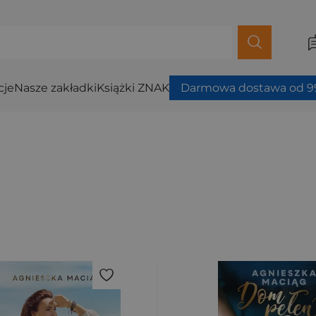
cje
Nasze zakładki
Książki ZNAK
Darmowa dostawa od 99