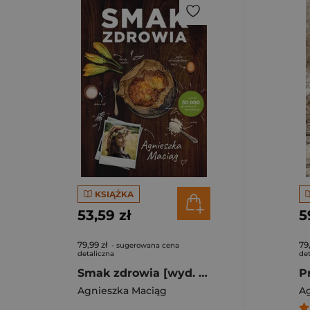
KSIĄŻKA
53,59 zł
5
79,99 zł
79
- sugerowana cena
detaliczna
det
Smak zdrowia [wyd. 3, 2023]
Agnieszka Maciąg
A