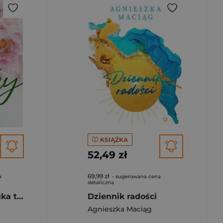
KSIĄŻKA
52,49 zł
69,99 zł
a
- sugerowana cena
detaliczna
Słowa mocy. Sztuka tworzenia szczęśliwego życia (wyd. 3, 2024)
Dziennik radości
Agnieszka Maciąg