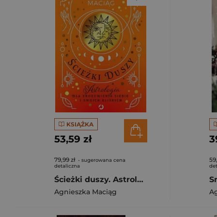
KSIĄŻKA
53,59 zł
3
79,99 zł
59
- sugerowana cena
detaliczna
det
Ścieżki duszy. Astrologia dla zrozumienia siebie i swoich bliskich [wyd. 2, 2023]
S
Agnieszka Maciąg
A