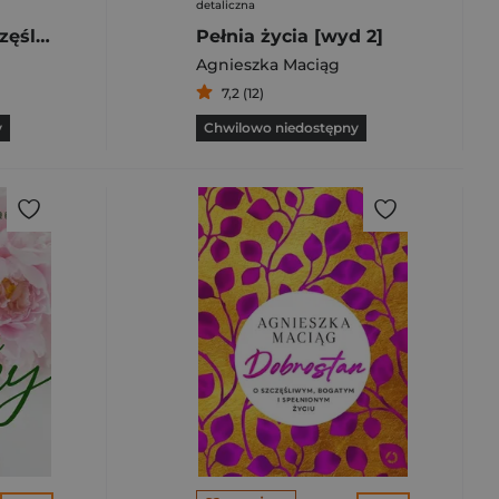
detaliczna
Dobrostan. O szczęśliwym, bogatym i spełnionym życiu [wyd. 2, 2024]
Pełnia życia [wyd 2]
Agnieszka Maciąg
7,2 (12)
y
Chwilowo niedostępny