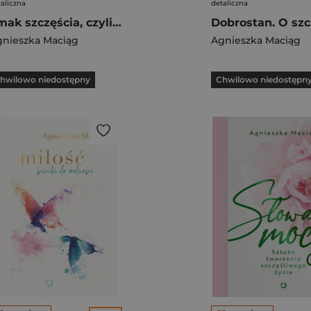
aliczna
detaliczna
Smak szczęścia, czyli o dietach, modzie, medytacji i kąpieli w płatkach róż
gnieszka Maciąg
Agnieszka Maciąg
hwilowo niedostępny
Chwilowo niedostępn