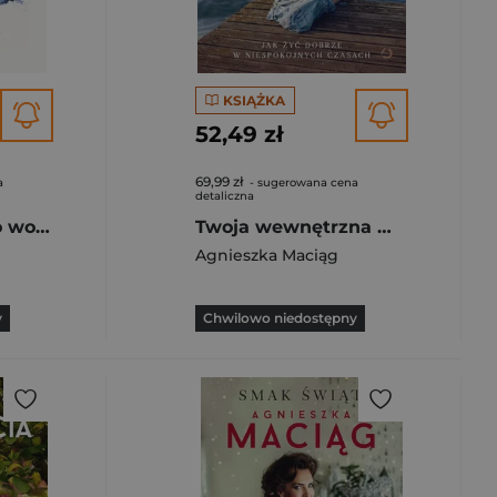
KSIĄŻKA
52,49 zł
69,99 zł
a
- sugerowana cena
detaliczna
Miłość. Ścieżki do wolności [wyd. 2, 2024]
Twoja wewnętrzna moc. Jak żyć dobrze w niespokojnych czasach [wyd. 2, 2022]
Agnieszka Maciąg
y
Chwilowo niedostępny