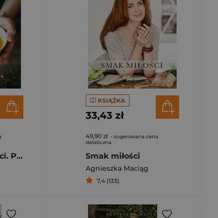
KSIĄŻKA
33,43 zł
49,90 zł
a
- sugerowana cena
detaliczna
Dom pełen miłości. Przepisy na cztery pory roku
Smak miłości
Agnieszka Maciąg
7,4 (133)