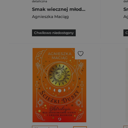
detaliczna
det
Smak wiecznej młodości. Jak zachować młodość i witalność
Agnieszka Maciąg
A
Chwilowo niedostępny
C