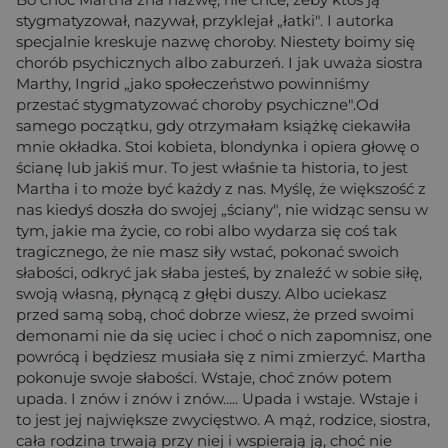
stygmatyzował, nazywał, przyklejał „łatki". I autorka
specjalnie kreskuje nazwę choroby. Niestety boimy się
chorób psychicznych albo zaburzeń. I jak uważa siostra
Marthy, Ingrid „jako społeczeństwo powinniśmy
przestać stygmatyzować choroby psychiczne".Od
samego początku, gdy otrzymałam książkę ciekawiła
mnie okładka. Stoi kobieta, blondynka i opiera głowę o
ścianę lub jakiś mur. To jest właśnie ta historia, to jest
Martha i to może być każdy z nas. Myślę, że większość z
nas kiedyś doszła do swojej „ściany", nie widząc sensu w
tym, jakie ma życie, co robi albo wydarza się coś tak
tragicznego, że nie masz siły wstać, pokonać swoich
słabości, odkryć jak słaba jesteś, by znaleźć w sobie siłę,
swoją własną, płynącą z głębi duszy. Albo uciekasz
przed samą sobą, choć dobrze wiesz, że przed swoimi
demonami nie da się uciec i choć o nich zapomnisz, one
powrócą i będziesz musiała się z nimi zmierzyć. Martha
pokonuje swoje słabości. Wstaje, choć znów potem
upada. I znów i znów i znów..... Upada i wstaje. Wstaje i
to jest jej największe zwycięstwo. A mąż, rodzice, siostra,
cała rodzina trwają przy niej i wspierają ją, choć nie