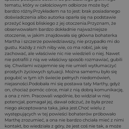
tematu, który w całościowym odbiorze może być
bardzo różny.Przykładem na to jest: brak posiadanego
doświadczenia albo autorka oparła się na podstawie
przeżyć kogoś bliskiego z jej otoczenia.Przyznam, że
obserwowałam bardzo dokładnie najważniejsze
otoczenie, w jakim znajdowała się główna bohaterka
Martha i szczerze powiedziawszy, nie przypadło mi do
gustu. Każdy z nich niby wie, co ma robić, jak się
zachować, ale właściwie nic nie wiedzieli o niej. Nawet
nie potrafili z nią we właściwy sposób rozmawiać, gubili
się. Chwilami wzajemnie się nie umieli wytłumaczyć
prostych życiowych sytuacji. Można samemu było się
pogubić w tym ich świecie pełnych niedomówień,
niejasności.Podobała mi się postawa taty Marthy, gdyż
on, chociaż pomóc córce, miał z nią dobrą komunikację,
a ona z nim. Pracowali wspólnie, bo widział w niej
potencjał, pomagał jej, dawał odczuć, że była przez
niego akceptowana taka, jaka jest.Choć wielu z
występujących w tej powieści bohaterów próbowało
Marthę zrozumieć, a ona nie bardzo chciała mieć z nimi
kontakt, bo wiedziała z góry, że jest coś nie tak, a może