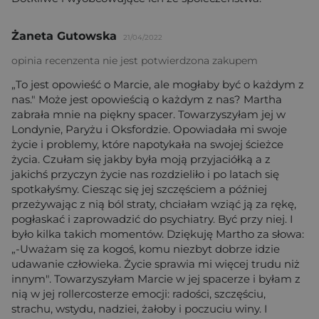
Żaneta Gutowska
21/04/2022
opinia recenzenta nie jest potwierdzona zakupem
„To jest opowieść o Marcie, ale mogłaby być o każdym z
nas." Może jest opowieścią o każdym z nas? Martha
zabrała mnie na piękny spacer. Towarzyszyłam jej w
Londynie, Paryżu i Oksfordzie. Opowiadała mi swoje
życie i problemy, które napotykała na swojej ścieżce
życia. Czułam się jakby była moją przyjaciółką a z
jakichś przyczyn życie nas rozdzieliło i po latach się
spotkałyśmy. Ciesząc się jej szczęściem a później
przeżywając z nią ból straty, chciałam wziąć ją za rękę,
pogłaskać i zaprowadzić do psychiatry. Być przy niej. I
było kilka takich momentów. Dziękuję Martho za słowa:
„-Uważam się za kogoś, komu niezbyt dobrze idzie
udawanie człowieka. Życie sprawia mi więcej trudu niż
innym". Towarzyszyłam Marcie w jej spacerze i byłam z
nią w jej rollercosterze emocji: radości, szczęściu,
strachu, wstydu, nadziei, żałoby i poczuciu winy. I