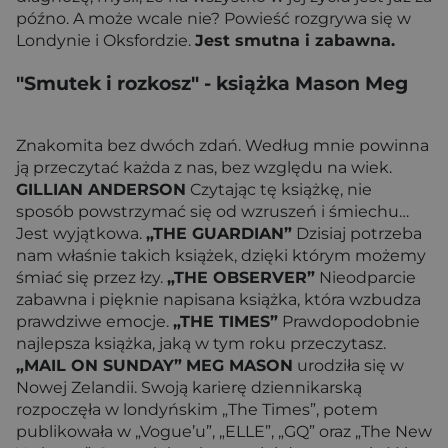
późno. A może wcale nie? Powieść rozgrywa się w
Londynie i Oksfordzie.
Jest smutna i zabawna.
"Smutek i rozkosz"
- książka Mason Meg
Znakomita bez dwóch zdań. Według mnie powinna
ją przeczytać każda z nas, bez względu na wiek.
GILLIAN ANDERSON
Czytając tę książkę, nie
sposób powstrzymać się od wzruszeń i śmiechu…
Jest wyjątkowa.
„THE GUARDIAN”
Dzisiaj potrzeba
nam właśnie takich książek, dzięki którym możemy
śmiać się przez łzy.
„THE OBSERVER”
Nieodparcie
zabawna i pięknie napisana książka, która wzbudza
prawdziwe emocje.
„THE TIMES”
Prawdopodobnie
najlepsza książka, jaką w tym roku przeczytasz.
„MAIL ON SUNDAY”
MEG MASON
urodziła się w
Nowej Zelandii. Swoją karierę dziennikarską
rozpoczęła w londyńskim „The Times”, potem
publikowała w „Vogue’u”, „ELLE”, „GQ” oraz „The New