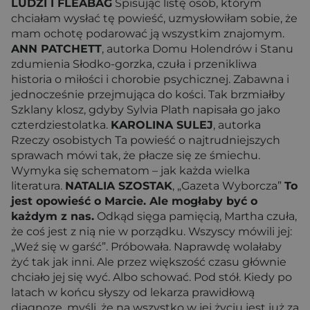
LUDZI I FLEABAG
Spisując listę osób, którym
chciałam wysłać tę powieść, uzmysłowiłam sobie, że
mam ochotę podarować ją wszystkim znajomym.
ANN PATCHETT
, autorka Domu Holendrów i Stanu
zdumienia Słodko-gorzka, czuła i przenikliwa
historia o miłości i chorobie psychicznej. Zabawna i
jednocześnie przejmująca do kości. Tak brzmiałby
Szklany klosz, gdyby Sylvia Plath napisała go jako
czterdziestolatka.
KAROLINA SULEJ
, autorka
Rzeczy osobistych Ta powieść o najtrudniejszych
sprawach mówi tak, że płacze się ze śmiechu.
Wymyka się schematom – jak każda wielka
literatura.
NATALIA SZOSTAK
, „Gazeta Wyborcza”
To
jest opowieść o Marcie. Ale mogłaby być o
każdym z nas.
Odkąd sięga pamięcią, Martha czuła,
że coś jest z nią nie w porządku. Wszyscy mówili jej:
„Weź się w garść”. Próbowała. Naprawdę wolałaby
żyć tak jak inni. Ale przez większość czasu głównie
chciało jej się wyć. Albo schować. Pod stół. Kiedy po
latach w końcu słyszy od lekarza prawidłową
diagnozę, myśli, że na wszystko w jej życiu jest już za