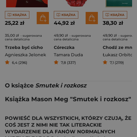
KSIĄŻKA
KSIĄŻKA
KSIĄŻKA
25,22 zł
44,92 zł
38,30 zł
35,00 zł
49,90 zł
49,90 zł
- sugerowana
- sugerowana
- sugerowa
cena detaliczna
cena detaliczna
cena detaliczna
Trzeba być cicho
Córeczka
Chodź ze mną
Agnieszka Jelonek
Tamara Duda
Łukasz Orbitow
6,4 (296)
7,8 (337)
7,1 (2119)
O książce
Smutek i rozkosz
Książka Mason Meg "Smutek i rozkosz"
POWIEŚĆ DLA WSZYSTKICH, KTÓRZY CZUJĄ, ŻE
COŚ JEST Z NIMI NIE TAK LITERACKIE
WYDARZENIE DLA FANÓW NORMALNYCH