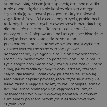
autorstwa Mag Mason jest naprawdę doskonała. A dla
mnie dobra książka, to nie koniecznie taka z mega
szybką akcją, szalonymi przygodami, kryminalnymi
zagadkami. Powieści o codziennym życiu, problemach
rodzinnych, zdrowotnych, wewnętrznych rozterkach są
dla mnie równie cenne. To proste, codzienne życie
tworzy przecież niepowtarzalne i fascynujące historie, w
której radości przeplatają się ze smutkami,
przeznaczenie przekłada się ze świadomymi wyborami.
Z takich książek możemy czerpać życiowe
doświadczenie, wyciągać wnioski z błędów bohaterów
literackich, naśladować ich postępowanie. I taką naukę
życia znajdziemy właśnie w „Smutku i rozkoszy". Można
z niej, jak ze źródła życiowych doświadczeń, czerpać
całymi garściami. Dodatkowy plus za to, że udało się
Mag Mason napisać powieść, którą czyta się niezwykle
lekko, zaśmiewając się do łez, co nie umniejsza jednak
ładunku emocjonalnego wynikającego z trudnych
doświadczeń życiowych głównej bohaterki.Z czystym
sumieniem polecam przyszłym, niezdecydowanym
czytelnikom.