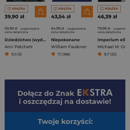
KSIĄŻKA
KSIĄŻKA
KSIĄŻKA
39,90 zł
43,54 zł
46,39 zł
59,99 zł
64,99 zł
79,99 zł
- sugerowana
- sugerowana
- sugerowa
cena detaliczna
cena detaliczna
cena detaliczna
Dziedzictwo (wyd. 2026)
Niepokonane
Ann Patchett
William Faulkner
9,0 (3)
7,1 (168)
8,7 (32)
Dołącz do
Znak
i oszczędzaj na dostawie!
Twoje korzyści: