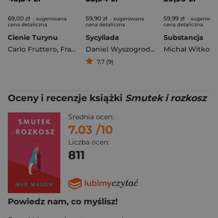
69,00 zł
59,90 zł
59,99 zł
- sugerowana
- sugerowana
- sugerowa
cena detaliczna
cena detaliczna
cena detaliczna
Cienie Turynu
Sycyliada
Substancja
Carlo Fruttero
,
Franco Lucentini
Daniel Wyszogrodzki
Michał Witkows
7,7 (9)
Oceny i recenzje książki
Smutek i rozkosz
Średnia ocen:
7.03
/10
Liczba ocen:
811
Powiedz nam, co myślisz!