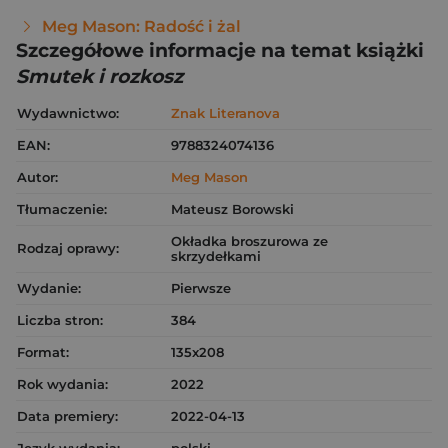
Meg Mason: Radość i żal
Szczegółowe informacje na temat książki
Smutek i rozkosz
Wydawnictwo:
Znak Literanova
EAN:
9788324074136
Autor:
Meg Mason
Tłumaczenie:
Mateusz Borowski
Okładka broszurowa ze
Rodzaj oprawy:
skrzydełkami
Wydanie:
Pierwsze
Liczba stron:
384
Format:
135x208
Rok wydania:
2022
Data premiery:
2022-04-13
Język wydania:
polski