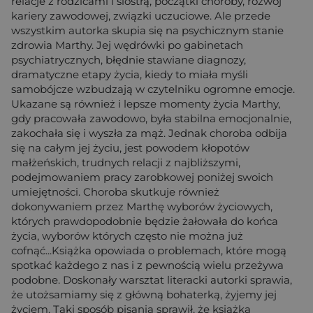
relacje z rodzicami i siostrą, początki choroby, rozwój
kariery zawodowej, związki uczuciowe. Ale przede
wszystkim autorka skupia się na psychicznym stanie
zdrowia Marthy. Jej wędrówki po gabinetach
psychiatrycznych, błędnie stawiane diagnozy,
dramatyczne etapy życia, kiedy to miała myśli
samobójcze wzbudzają w czytelniku ogromne emocje.
Ukazane są również i lepsze momenty życia Marthy,
gdy pracowała zawodowo, była stabilna emocjonalnie,
zakochała się i wyszła za mąż. Jednak choroba odbija
się na całym jej życiu, jest powodem kłopotów
małżeńskich, trudnych relacji z najbliższymi,
podejmowaniem pracy zarobkowej poniżej swoich
umiejętności. Choroba skutkuje również
dokonywaniem przez Marthę wyborów życiowych,
których prawdopodobnie będzie żałowała do końca
życia, wyborów których często nie można już
cofnąć...Książka opowiada o problemach, które mogą
spotkać każdego z nas i z pewnością wielu przeżywa
podobne. Doskonały warsztat literacki autorki sprawia,
że utożsamiamy się z główną bohaterką, żyjemy jej
życiem. Taki sposób pisania sprawił, że książka