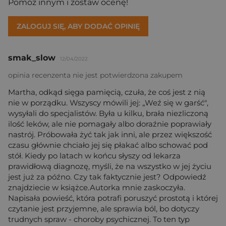
Pomóż innym i zostaw ocenę!
ZALOGUJ SIĘ, ABY DODAĆ OPINIĘ
smak_slow
12/04/2022
opinia recenzenta nie jest potwierdzona zakupem
Martha, odkąd sięga pamięcią, czuła, że coś jest z nią
nie w porządku. Wszyscy mówili jej: „Weź się w garść",
wysyłali do specjalistów. Była u kilku, brała niezliczoną
ilość leków, ale nie pomagały albo doraźnie poprawiały
nastrój. Próbowała żyć tak jak inni, ale przez większość
czasu głównie chciało jej się płakać albo schować pod
stół. Kiedy po latach w końcu słyszy od lekarza
prawidłową diagnozę, myśli, że na wszystko w jej życiu
jest już za późno. Czy tak faktycznie jest? Odpowiedź
znajdziecie w książce.Autorka mnie zaskoczyła.
Napisała powieść, która potrafi poruszyć prostotą i której
czytanie jest przyjemne, ale sprawia ból, bo dotyczy
trudnych spraw - choroby psychicznej. To ten typ