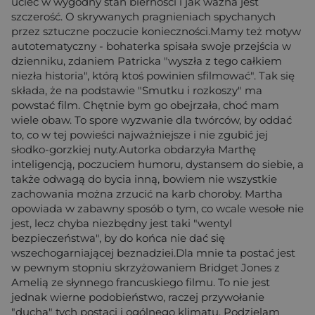
uciec w wygodny stan bierności i jak ważna jest
szczerość. O skrywanych pragnieniach spychanych
przez sztuczne poczucie konieczności.Mamy też motyw
autotematyczny - bohaterka spisała swoje przejścia w
dzienniku, zdaniem Patricka "wyszła z tego całkiem
niezła historia", którą ktoś powinien sfilmować". Tak się
składa, że na podstawie "Smutku i rozkoszy" ma
powstać film. Chętnie bym go obejrzała, choć mam
wiele obaw. To spore wyzwanie dla twórców, by oddać
to, co w tej powieści najważniejsze i nie zgubić jej
słodko-gorzkiej nuty.Autorka obdarzyła Marthę
inteligencją, poczuciem humoru, dystansem do siebie, a
także odwagą do bycia inną, bowiem nie wszystkie
zachowania można zrzucić na karb choroby. Martha
opowiada w zabawny sposób o tym, co wcale wesołe nie
jest, lecz chyba niezbędny jest taki "wentyl
bezpieczeństwa", by do końca nie dać się
wszechogarniającej beznadziei.Dla mnie ta postać jest
w pewnym stopniu skrzyżowaniem Bridget Jones z
Amelią ze słynnego francuskiego filmu. To nie jest
jednak wierne podobieństwo, raczej przywołanie
"ducha" tych postaci i ogólnego klimatu. Podzielam