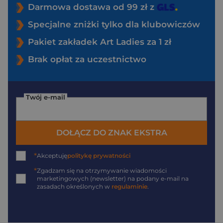
Darmowa dostawa od 99 zł z
Specjalne zniżki tylko dla klubowiczów
Pakiet zakładek Art Ladies za 1 zł
Brak opłat za uczestnictwo
Twój e-mail
DOŁĄCZ DO ZNAK EKSTRA
*
Akceptuję
politykę prywatności
*
Zgadzam się na otrzymywanie wiadomości
marketingowych (newsletter) na podany
e-mail
na
zasadach określonych w
regulaminie
.