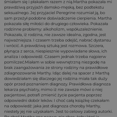
śmiałam się i płakałam razem z nią.Martha pokazała mi
prawdziwą przyjaźń damsko-męską, bez podtekstu
seksualnego. Jej przyjaciel Peregrine rozumiał ją, bo
sam przeżył podobne doświadczenie cierpienia. Martha
pokazała siłę miłości do drugiego człowieka. Pokazała
rodzinne problemy: alkoholizm, współuzależnienie.
Pokazała, iż rodzina, nie zawsze idealna, zgodna, jest
najważniejsza. I czasem trzeba odejść, nabrać dystansu
i wrócić. A prawdziwą sztuką jest rozmowa. Szczera,
płynąca z serca, niespiesznie wypowiadane słowa, ich
analiza i odpowiedź. Czasem jednak trzeba najpierw
pomilczeć.Miałam w sobie wewnętrzną niezgodę na
brak zaangażowania ze strony rodziny na prawidłowe
zdiagnozowanie Marthy. Idąc dalej na spacer z Marthą
dowiedziałam się dlaczego jej rodzina miała tak duży
opór przed poznaniem diagnozy. Prawidłowa diagnoza
lekarza psychiatry, mimo iż nie zawsze mówi o niej
pacjentowi, potrafi zmienić życie pacjenta poprzez
odpowiedni dobór leków. I choć całą książkę czekałam
na odpowiedź: jaka jest diagnoza choroby Marthy,
niestety jej nie uzyskałam. Jest to celowy zabieg autorki.
Bo choć Martha zna nazwę, nie chce, żeby ktoś ją