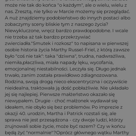
może nie tak do końca "o każdym", ale o wielu, wielu z
nas. Zresztą, nie tylko w Marcie możemy się przeglądać.
A nuż znajdziemy podobieństwo do innych postaci albo
zobaczymy sceny bliskie tym z naszego życia?
Niewykluczone, wręcz bardzo prawdopodobne. I wcale
nie trzeba aż tak bardzo przekrzywiać
zwierciadła."Smutek i rozkosz" to napisana w pierwszej
osobie historia życia Marthy Russel-Friel, z którą zawsze
było "coś nie tak": taka "dziwna", trudna, nadwrażliwa,
niemiła,płaczliwa, miała napady lęku, wycofania,
emocjonalnej niestabilności. Leczyła się. Długo jednak
trwało, zanim została prawidłowo zdiagnozowana.
Rodzina, swoją drogą nieco ekscentryczna i oczywiście
nieidealna, traktowała ją dość pobłażliwie. Nie układało
jej się najlepiej. Pierwsze małżeństwo okazało się
niewypałem. Drugie - choć małżonek wydawał się
ideałem, nie obyło się bez problemów. Po imprezie z
okazji 40. urodzin, Martha i Patrick rozstali się, ale
sprawa nie jest przesądzona - czy dwoje ludzi, którzy
zrujnowali sobie życie, może być razem? Czy w końcu
będą żyć "normalnie"?Oprócz głównego wątku Marthy