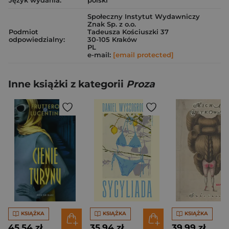
Społeczny Instytut Wydawniczy
Znak Sp. z o.o.
Podmiot
Tadeusza Kościuszki 37
odpowiedzialny:
30-105 Kraków
PL
e-mail:
[email protected]
Inne książki z kategorii
Proza
KSIĄŻKA
KSIĄŻKA
KSIĄŻKA
45,54 zł
35,94 zł
39,99 zł