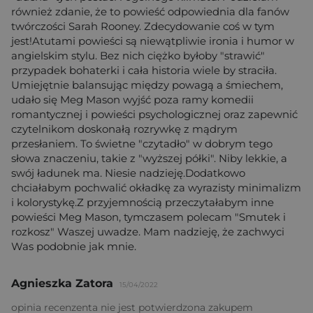
również zdanie, że to powieść odpowiednia dla fanów
twórczości Sarah Rooney. Zdecydowanie coś w tym
jest!Atutami powieści są niewątpliwie ironia i humor w
angielskim stylu. Bez nich ciężko byłoby "strawić"
przypadek bohaterki i cała historia wiele by straciła.
Umiejętnie balansując między powagą a śmiechem,
udało się Meg Mason wyjść poza ramy komedii
romantycznej i powieści psychologicznej oraz zapewnić
czytelnikom doskonałą rozrywkę z mądrym
przesłaniem. To świetne "czytadło" w dobrym tego
słowa znaczeniu, takie z "wyższej półki". Niby lekkie, a
swój ładunek ma. Niesie nadzieję.Dodatkowo
chciałabym pochwalić okładkę za wyrazisty minimalizm
i kolorystykę.Z przyjemnością przeczytałabym inne
powieści Meg Mason, tymczasem polecam "Smutek i
rozkosz" Waszej uwadze. Mam nadzieję, że zachwyci
Was podobnie jak mnie.
Agnieszka Zatora
15/04/2022
opinia recenzenta nie jest potwierdzona zakupem