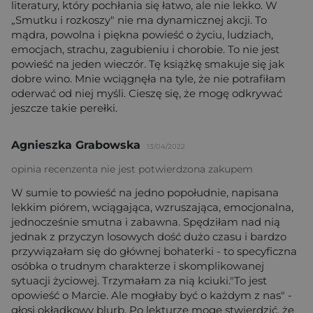
literatury, który pochłania się łatwo, ale nie lekko. W
„Smutku i rozkoszy" nie ma dynamicznej akcji. To
mądra, powolna i piękna powieść o życiu, ludziach,
emocjach, strachu, zagubieniu i chorobie. To nie jest
powieść na jeden wieczór. Tę książkę smakuje się jak
dobre wino. Mnie wciągnęła na tyle, że nie potrafiłam
oderwać od niej myśli. Cieszę się, że mogę odkrywać
jeszcze takie perełki.
Agnieszka Grabowska
13/04/2022
opinia recenzenta nie jest potwierdzona zakupem
W sumie to powieść na jedno popołudnie, napisana
lekkim piórem, wciągająca, wzruszająca, emocjonalna,
jednocześnie smutna i zabawna. Spędziłam nad nią
jednak z przyczyn losowych dość dużo czasu i bardzo
przywiązałam się do głównej bohaterki - to specyficzna
osóbka o trudnym charakterze i skomplikowanej
sytuacji życiowej. Trzymałam za nią kciuki."To jest
opowieść o Marcie. Ale mogłaby być o każdym z nas" -
głosi okładkowy blurb. Po lekturze mogę stwierdzić, że