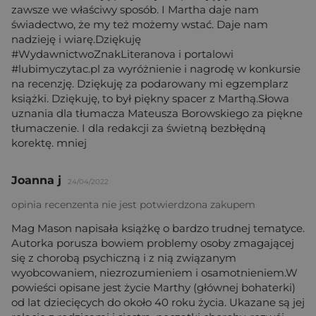
zawsze we właściwy sposób. I Martha daje nam
świadectwo, że my też możemy wstać. Daje nam
nadzieję i wiarę.Dziękuję
#WydawnictwoZnakLiteranova i portalowi
#lubimyczytac.pl za wyróżnienie i nagrodę w konkursie
na recenzję. Dziękuję za podarowany mi egzemplarz
książki. Dziękuję, to był piękny spacer z Marthą.Słowa
uznania dla tłumacza Mateusza Borowskiego za piękne
tłumaczenie. I dla redakcji za świetną bezbłędną
korektę. mniej
Joanna j
24/04/2022
opinia recenzenta nie jest potwierdzona zakupem
Mag Mason napisała książkę o bardzo trudnej tematyce.
Autorka porusza bowiem problemy osoby zmagającej
się z chorobą psychiczną i z nią związanym
wyobcowaniem, niezrozumieniem i osamotnieniem.W
powieści opisane jest życie Marthy (głównej bohaterki)
od lat dziecięcych do około 40 roku życia. Ukazane są jej