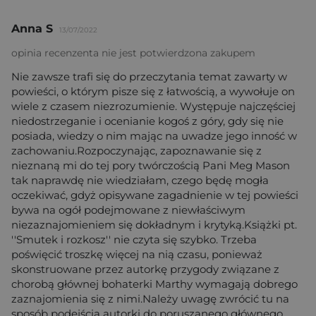
Anna S
13/07/2022
opinia recenzenta nie jest potwierdzona zakupem
Nie zawsze trafi się do przeczytania temat zawarty w
powieści, o którym pisze się z łatwością, a wywołuje on
wiele z czasem niezrozumienie. Występuje najczęściej
niedostrzeganie i ocenianie kogoś z góry, gdy się nie
posiada, wiedzy o nim mając na uwadze jego inność w
zachowaniu.Rozpoczynając, zapoznawanie się z
nieznaną mi do tej pory twórczością Pani Meg Mason
tak naprawdę nie wiedziałam, czego będę mogła
oczekiwać, gdyż opisywane zagadnienie w tej powieści
bywa na ogół podejmowane z niewłaściwym
niezaznajomieniem się dokładnym i krytyką.Książki pt.
''Smutek i rozkosz'' nie czyta się szybko. Trzeba
poświęcić troszkę więcej na nią czasu, ponieważ
skonstruowane przez autorkę przygody związane z
chorobą głównej bohaterki Marthy wymagają dobrego
zaznajomienia się z nimi.Należy uwagę zwrócić tu na
sposób podejścia autorki do poruszanego głównego