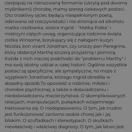
cierpiącej na nienazwaną formalnie (ukrytą pod dwoma
myślnikami) chorobę, mamy szereg ciekawych postaci.
Oto troskliwy ojciec będący niespełnionym poetą,
oderwana od rzeczywistości i nie stroniąca od alkoholu
matka rzeźbiarka, siostra Ingrid - "Matka Polka" i
mistrzyni ciętych uwag, organizująca rodzinne święta
ciotka Winsome, borykający się z nałogiem kuzyn
Nicolas, bon vivant Jonathan, czy uroczy pan Peregrine,
który obdarzył Marthę szczerą przyjaźnią i pomocą.
Każde z nich inaczej podchodzi do "problemu Marthy" i
ma swój istotny udział w całej historii. Ogólnie wszystkie
postaci są specyficzne, ale sympatyczne, no może z
wyjątkiem Jonathana, którego Ingrid określiła w
dosadny sposób.To opowieść o rodzinie, miłości i
chorobie psychicznej, a także o doświadczaniu i
niedoświadczaniu macierzyństwa. O skomplikowanych
relacjach, manipulacjach, pułapkach wzajemnego
traktowania się. O niedopasowaniu. O tym, jak trudno
jest funkcjonować zarówno osobie chorej jak i jej
bliskim. O szufladkach i stereotypach. O skutkach
niewłaściwej i właściwej diagnozy. O tym, jak łatwo jest