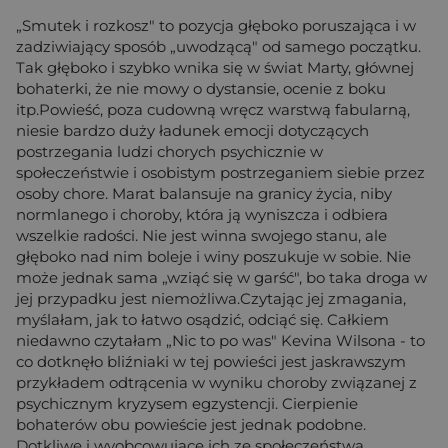
„Smutek i rozkosz" to pozycja głęboko poruszająca i w
zadziwiający sposób „uwodzącą" od samego początku.
Tak głęboko i szybko wnika się w świat Marty, głównej
bohaterki, że nie mowy o dystansie, ocenie z boku
itp.Powieść, poza cudowną wręcz warstwą fabularną,
niesie bardzo duży ładunek emocji dotyczących
postrzegania ludzi chorych psychicznie w
społeczeństwie i osobistym postrzeganiem siebie przez
osoby chore. Marat balansuje na granicy życia, niby
normlanego i choroby, która ją wyniszcza i odbiera
wszelkie radości. Nie jest winna swojego stanu, ale
głęboko nad nim boleje i winy poszukuje w sobie. Nie
może jednak sama „wziąć się w garść", bo taka droga w
jej przypadku jest niemożliwa.Czytając jej zmagania,
myślałam, jak to łatwo osądzić, odciąć się. Całkiem
niedawno czytałam „Nic to po was" Kevina Wilsona - to
co dotknęło bliźniaki w tej powieści jest jaskrawszym
przykładem odtrącenia w wyniku choroby związanej z
psychicznym kryzysem egzystencji. Cierpienie
bohaterów obu powieście jest jednak podobne.
Dotkliwe i wyobcowujące ich ze społeczeństwa.