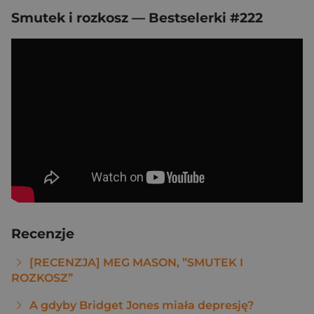
Smutek i rozkosz — Bestselerki #222
Recenzje
[RECENZJA] MEG MASON, ”SMUTEK I
ROZKOSZ”
A gdyby Bridget Jones miała depresję?