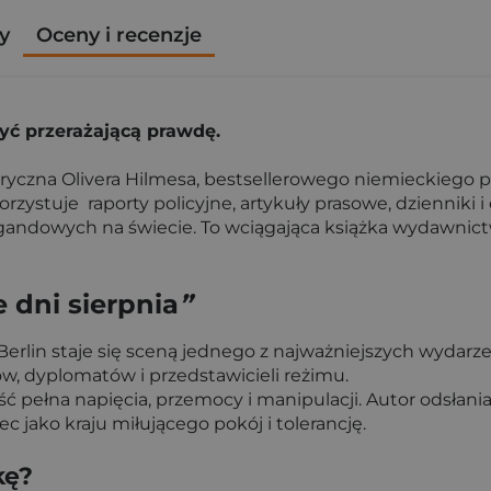
y
Oceny i recenzje
yć przerażającą prawdę.
ryczna Olivera Hilmesa, bestsellerowego niemieckiego pis
ystuje raporty policyjne, artykuły prasowe, dzienniki i 
gandowych na świecie. To wciągająca książka wydawnict
e dni sierpnia
”
 Berlin staje się sceną jednego z najważniejszych wydarze
, dyplomatów i przedstawicieli reżimu.
ość pełna napięcia, przemocy i manipulacji. Autor odsła
jako kraju miłującego pokój i tolerancję.
kę?