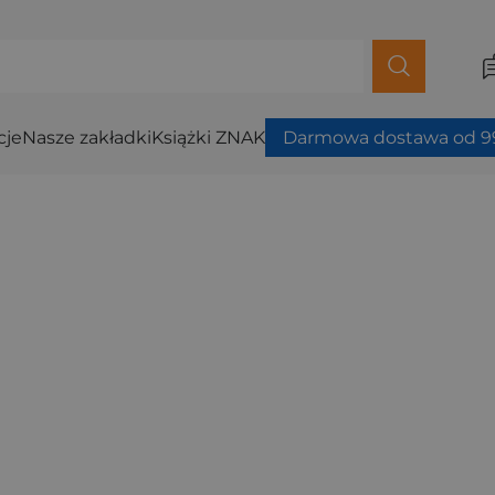
cje
Nasze zakładki
Książki ZNAK
Darmowa dostawa od 99