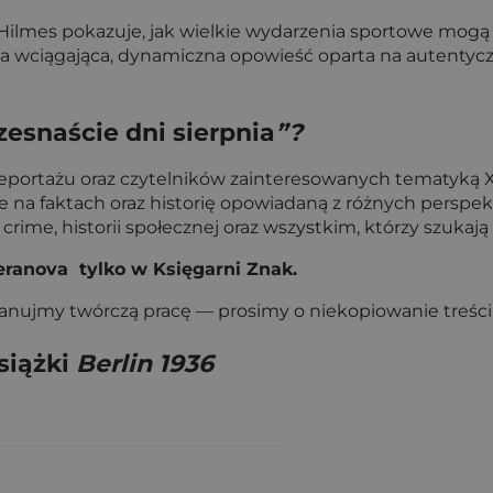
iver Hilmes pokazuje, jak wielkie wydarzenia sportowe m
Ta wciągająca, dynamiczna opowieść oparta na autentycz
Szesnaście dni sierpnia
”?
ej, reportażu oraz czytelników zainteresowanych tematyk
 na faktach oraz historię opowiadaną z różnych perspek
ime, historii społecznej oraz wszystkim, którzy szukają 
ranova tylko w Księgarni Znak.
zanujmy twórczą pracę — prosimy o niekopiowanie treści
siążki
Berlin 1936