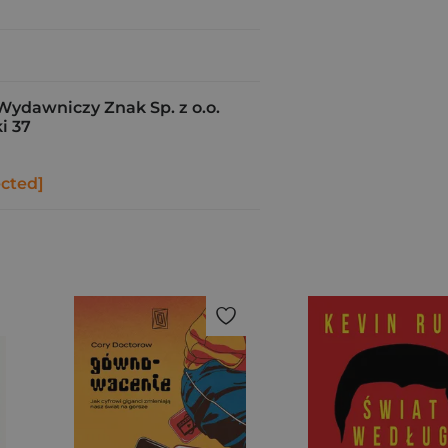
Wydawniczy Znak Sp. z o.o.
i 37
ected]