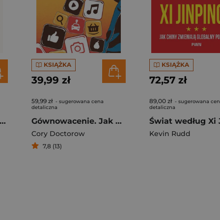
KSIĄŻKA
KSIĄŻKA
39,99 zł
72,57 zł
59,99 zł
89,00 zł
- sugerowana cena
- sugerowana ce
detaliczna
detaliczna
ycholog. Sprawa Andrzeja Samsona
Gównowacenie. Jak cyfrowi giganci zmieniają nasz świat na gorsze
Cory Doctorow
Kevin Rudd
7,8 (13)