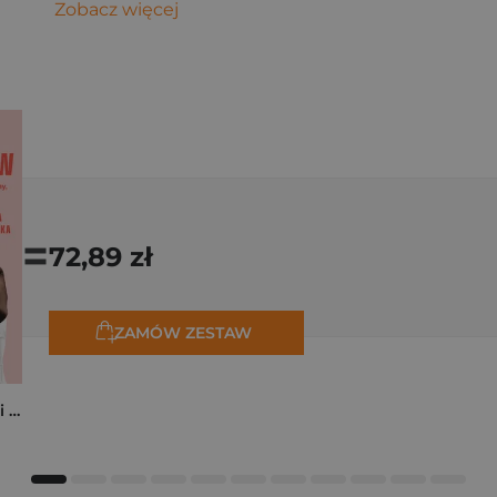
Zobacz więcej
=
72,89 zł
ZAMÓW ZESTAW
Kocham cię, zrób mi przelew. Historie o miłości, która kosztowała miliony, zdrowie, a nawet życie