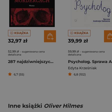
KSIĄŻKA
KSIĄŻKA
32,97 zł
39,99 zł
52,99 zł
59,99 zł
- sugerowana cena
- sugerowana cena
detaliczna
detaliczna
287 najdziwniejszych faktów o seryjnych mordercach
Ps
Edyta Krześniak
6,7 (55)
6,8 (102)
Inne książki
Oliver Hilmes