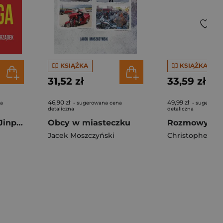
KSIĄŻKA
KSIĄŻKA
31,52 zł
33,59 zł
46,90 zł
49,99 zł
na
- sugerowana cena
- sugerowa
detaliczna
detaliczna
Świat według Xi Jinpinga. Jak Chiny zmieniają globalny porządek
Obcy w miasteczku
Jacek Moszczyński
Christopher Be