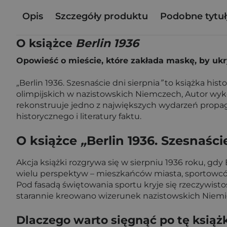
Opis
Szczegóły produktu
Podobne tytuł
O książce
Berlin 1936
Opowieść o mieście, które zakłada maskę, by ukr
„
Berlin 1936. Szesnaście dni sierpnia
”
to książka histo
olimpijskich w nazistowskich Niemczech, Autor wykorz
rekonstruuje jedno z największych wydarzeń propa
historycznego i literatury faktu.
O książce
„
Berlin 1936. Szesnaści
Akcja książki rozgrywa się w sierpniu 1936 roku, gdy
wielu perspektyw – mieszkańców miasta, sportowców
Pod fasadą świętowania sportu kryje się rzeczywist
starannie kreowano wizerunek nazistowskich Niemiec 
Dlaczego warto sięgnąć po tę książ