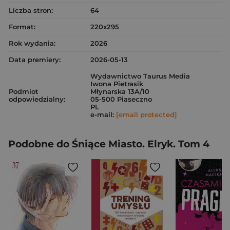
Liczba stron:
64
Format:
220x295
Rok wydania:
2026
Data premiery:
2026-05-13
Wydawnictwo Taurus Media
Iwona Pietrasik
Podmiot
Młynarska 13A/10
odpowiedzialny:
05-500 Piaseczno
PL
e-mail:
[email protected]
Podobne do Śniące Miasto. Elryk. Tom 4