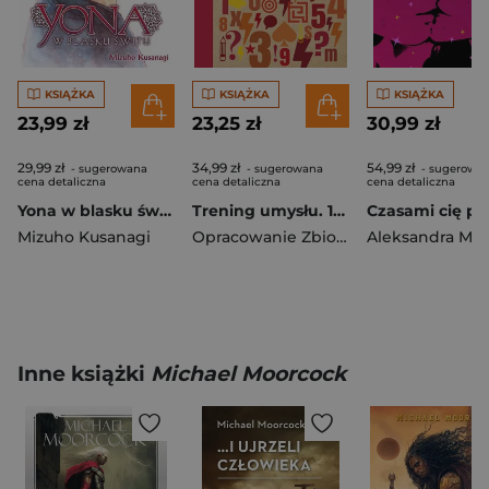
KSIĄŻKA
KSIĄŻKA
KSIĄŻKA
23,99 zł
23,25 zł
30,99 zł
29,99 zł
34,99 zł
54,99 zł
- sugerowana
- sugerowana
- sugerowa
cena detaliczna
cena detaliczna
cena detaliczna
Yona w blasku świtu. Tom 37
Trening umysłu. 160 łamigłówek i zagadek rozwijających logiczne myślenie
Czasami cię pr
Mizuho Kusanagi
Opracowanie Zbiorowe
Inne książki
Michael Moorcock