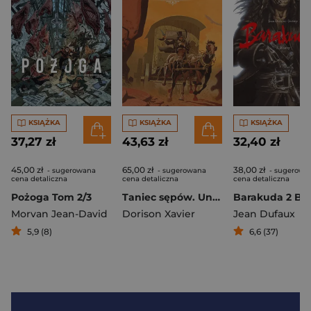
KSIĄŻKA
KSIĄŻKA
KSIĄŻKA
37,27 zł
43,63 zł
32,40 zł
45,00 zł
65,00 zł
38,00 zł
- sugerowana
- sugerowana
- sugerowa
cena detaliczna
cena detaliczna
cena detaliczna
Pożoga Tom 2/3
Taniec sępów. Undertaker. Tom 2 wyd. 2
Barakuda 2 Bli
Morvan Jean-David
Dorison Xavier
Jean Dufaux
5,9 (8)
6,6 (37)