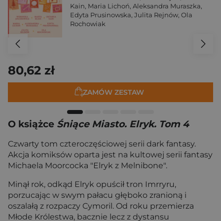
Kain
,
Maria Lichoń
,
Aleksandra Muraszka
,
Edyta Prusinowska
,
Julita Rejnów
,
Ola
Rochowiak
80,62 zł
ZAMÓW ZESTAW
O książce
Śniące Miasto. Elryk. Tom 4
Czwarty tom czteroczęściowej serii dark fantasy.
Akcja komiksów oparta jest na kultowej serii fantasy
Michaela Moorcocka "Elryk z Melnibone".
Minął rok, odkąd Elryk opuścił tron Imrryru,
porzucając w swym pałacu głęboko zranioną i
oszalałą z rozpaczy Cymoril. Od roku przemierza
Młode Królestwa, bacznie lecz z dystansu