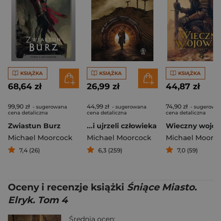
KSIĄŻKA
KSIĄŻKA
KSIĄŻKA
68,64 zł
26,99 zł
44,87 zł
99,90 zł
44,99 zł
74,90 zł
- sugerowana
- sugerowana
- sugerowa
cena detaliczna
cena detaliczna
cena detaliczna
Zwiastun Burz
...i ujrzeli człowieka
Michael Moorcock
Michael Moorcock
Michael Moorc
7,4 (26)
6,3 (259)
7,0 (59)
Oceny i recenzje książki
Śniące Miasto.
Elryk. Tom 4
Średnia ocen: