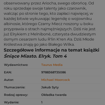
obserwowany przez Ariocha, swego obrońcę. Od
roku sprzedaje swoje talenty jako czarownik,
walcząc po stronie tego, kto zapłaci najwięcej, w
każdej bitwie wykuwając legendę o wojowniku
albinosie, którego Czarny Miecz noszony u boku
przyprawia o strach najmężniejszych. Dziś nie jest
już Elrykiem z Melniboné, czterysta dwudziestym
ósmym cesarzem ludu R'lin K'ren A'a. Dziś Młode
Królestwa znają go jako Białego Wilka.
Szczegółowe informacje na temat książki
Śniące Miasto. Elryk. Tom 4
Wydawnictwo:
Taurus Media
EAN:
9788368735086
Autor:
Michael Moorcock
Tłumaczenie:
Jakub Syty
Rodzaj oprawy:
Okładka twarda
Wydanie:
1