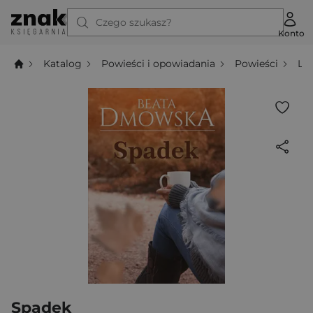
Czego szukasz?
Konto
Katalog
Powieści i opowiadania
Powieści
Li
Spadek