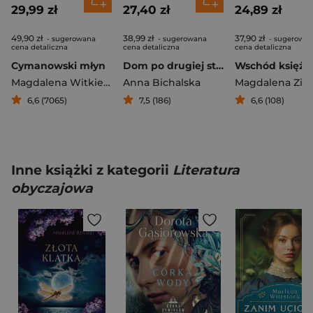
29,99 zł
27,40 zł
24,89 zł
49,90 zł
38,99 zł
37,90 zł
- sugerowana
- sugerowana
- sugerowa
cena detaliczna
cena detaliczna
cena detaliczna
Cymanowski młyn
Dom po drugiej stronie jeziora
Wschód księży
Magdalena Witkiewicz
Anna Bichalska
,
Stefan Darda
Magdalena Zim
6,6 (7065)
7,5 (186)
6,6 (108)
Inne książki z kategorii
Literatura
obyczajowa