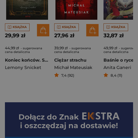
KSIĄŻKA
KSIĄŻKA
KSIĄŻKA
29,99 zł
27,96 zł
32,87 zł
44,99 zł
39,99 zł
49,99 zł
- sugerowana
- sugerowana
- sugerowa
cena detaliczna
cena detaliczna
cena detaliczna
Koniec końców. Seria niefortunnych zdarzeń. Tom 13
Ciężar strachu
Lemony Snicket
Michał Mateusiak
Anita Ganeri
7,4 (92)
8,4 (11)
Dołącz do
Znak
i oszczędzaj na dostawie!