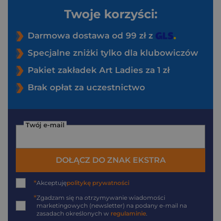
Twoje korzyści:
Darmowa dostawa od 99 zł z
Specjalne zniżki tylko dla klubowiczów
Pakiet zakładek Art Ladies za 1 zł
Brak opłat za uczestnictwo
Twój e-mail
DOŁĄCZ DO ZNAK EKSTRA
*
Akceptuję
politykę prywatności
*
Zgadzam się na otrzymywanie wiadomości
marketingowych (newsletter) na podany
e-mail
na
zasadach określonych w
regulaminie
.