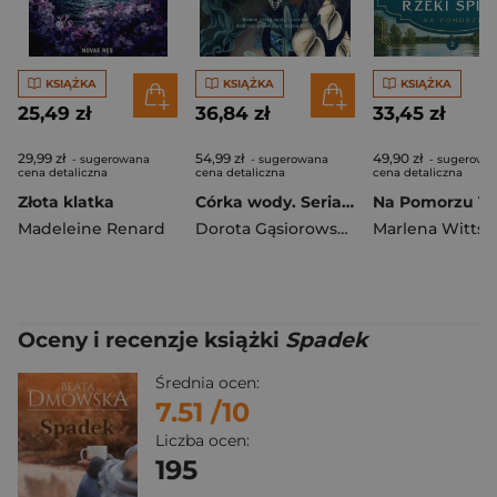
KSIĄŻKA
KSIĄŻKA
KSIĄŻKA
25,49 zł
36,84 zł
33,45 zł
29,99 zł
54,99 zł
49,90 zł
- sugerowana
- sugerowana
- sugerowa
cena detaliczna
cena detaliczna
cena detaliczna
Złota klatka
Córka wody. Seria CÓRKI ŻYWIOŁÓW
Madeleine Renard
Dorota Gąsiorowska
Marlena Wittst
Oceny i recenzje książki
Spadek
Średnia ocen:
7.51
/10
Liczba ocen:
195