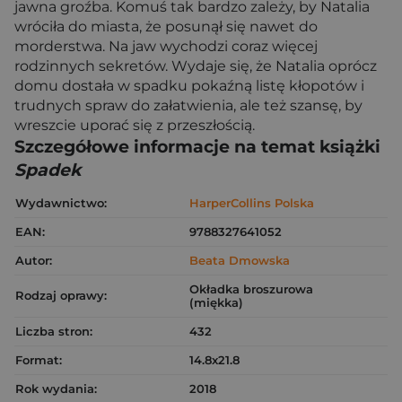
jawna groźba. Komuś tak bardzo zależy, by Natalia
wróciła do miasta, że posunął się nawet do
morderstwa. Na jaw wychodzi coraz więcej
rodzinnych sekretów. Wydaje się, że Natalia oprócz
domu dostała w spadku pokaźną listę kłopotów i
trudnych spraw do załatwienia, ale też szansę, by
wreszcie uporać się z przeszłością.
Szczegółowe informacje na temat książki
Spadek
Wydawnictwo:
HarperCollins Polska
EAN:
9788327641052
Autor:
Beata Dmowska
Okładka broszurowa
Rodzaj oprawy:
(miękka)
Liczba stron:
432
Format:
14.8x21.8
Rok wydania:
2018