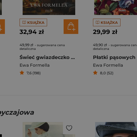
KSIĄŻKA
KSIĄŻKA
32,94 zł
29,99 zł
49,99 zł
49,90 zł
- sugerowana cena
- sugerowana cen
detaliczna
detaliczna
Świeć gwiazdeczko mała, świeć
Płatki pąsowych 
Ewa Formella
Ewa Formella
7,6 (198)
8,0 (52)
obyczajowa