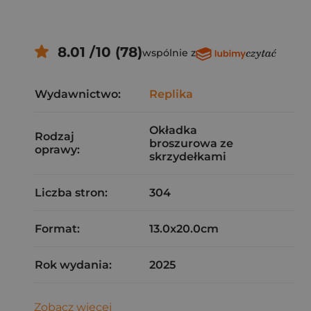
8.01 /10 (78)
wspólnie z
Wydawnictwo:
Replika
Okładka
Rodzaj
broszurowa ze
oprawy:
skrzydełkami
Liczba stron:
304
Format:
13.0x20.0cm
Rok wydania:
2025
Zobacz więcej