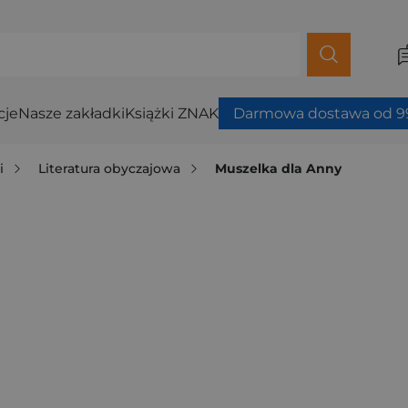
cje
Nasze zakładki
Książki ZNAK
Darmowa dostawa od 99
i
Literatura obyczajowa
Muszelka dla Anny