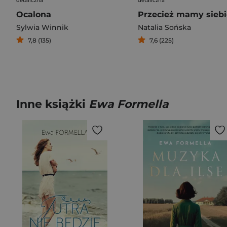
detaliczna
detaliczna
Ocalona
Przecież mamy siebi
Sylwia Winnik
Natalia Sońska
7,8 (135)
7,6 (225)
Inne książki
Ewa Formella