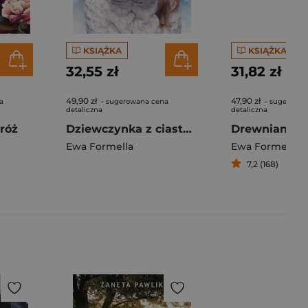
KSIĄŻKA
KSIĄŻKA
32,55 zł
31,82 zł
49,90 zł
47,90 zł
a
- sugerowana cena
- sugerowan
detaliczna
detaliczna
róż
Dziewczynka z ciasteczkami wyd. 2025
Drewniany an
Ewa Formella
Ewa Formella
7,2 (168)