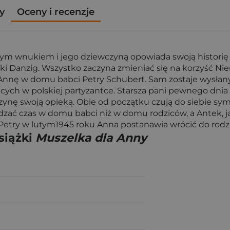
y
Oceny i recenzje
ym wnukiem i jego dziewczyną opowiada swoją historię 
Danzig. Wszystko zaczyna zmieniać się na korzyść Niemcó
ę w domu babci Petry Schubert. Sam zostaje wysłany d
cych w polskiej partyzantce. Starsza pani pewnego dnia
ę swoją opieką. Obie od początku czują do siebie sympat
dzać czas w domu babci niż w domu rodziców, a Antek, jak
rau Petry w lutym1945 roku Anna postanawia wrócić do r
siążki
Muszelka dla Anny