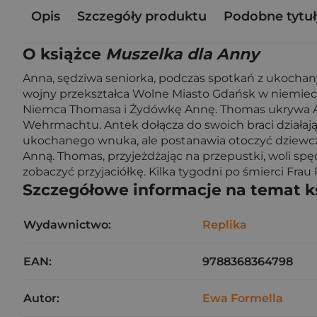
Opis
Szczegóły produktu
Podobne tytuł
O książce
Muszelka dla Anny
Anna, sędziwa seniorka, podczas spotkań z ukochan
wojny przekształca Wolne Miasto Gdańsk w niemiecki 
Niemca Thomasa i Żydówkę Annę. Thomas ukrywa Ann
Wehrmachtu. Antek dołącza do swoich braci działają
ukochanego wnuka, ale postanawia otoczyć dziewczyn
Anną. Thomas, przyjeżdżając na przepustki, woli spę
zobaczyć przyjaciółkę. Kilka tygodni po śmierci F
Szczegółowe informacje na temat k
Wydawnictwo:
Replika
EAN:
9788368364798
Autor:
Ewa Formella