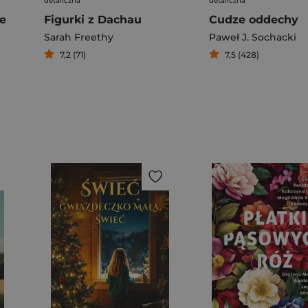
detaliczna
detaliczna
e
Figurki z Dachau
Cudze oddechy
Sarah Freethy
Paweł J. Sochacki
7,2 (71)
7,5 (428)