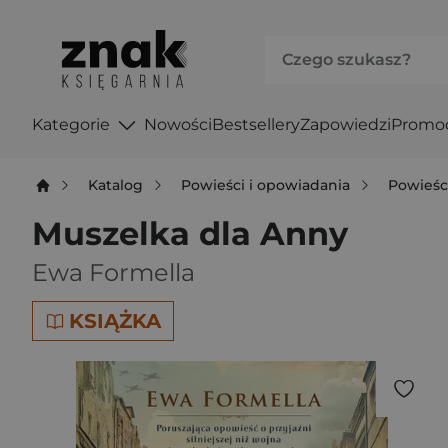
Kategorie
Nowości
Bestsellery
Zapowiedzi
Promo
Katalog
Powieści i opowiadania
Powieśc
Muszelka dla Anny
Ewa Formella
KSIĄŻKA