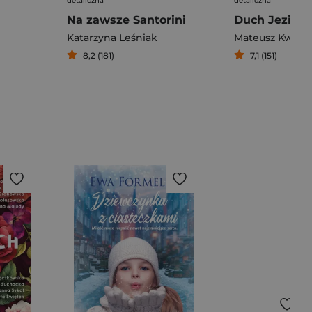
detaliczna
detaliczna
Na zawsze Santorini
Duch Jeziora
Katarzyna Leśniak
Mateusz Kwiat
8,2 (181)
7,1 (151)