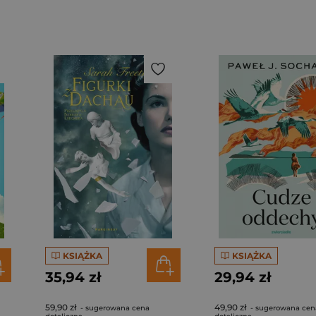
KSIĄŻKA
KSIĄŻKA
35,94 zł
29,94 zł
59,90 zł
49,90 zł
- sugerowana cena
- sugerowana cen