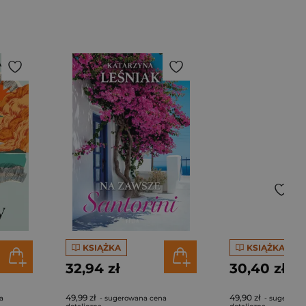
KSIĄŻKA
KSIĄŻKA
32,94 zł
30,40 zł
49,99 zł
49,90 zł
a
- sugerowana cena
- sugerowa