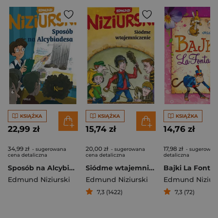
KSIĄŻKA
KSIĄŻKA
KSIĄŻKA
22,99 zł
15,74 zł
14,76 zł
34,99 zł
20,00 zł
17,98 zł
- sugerowana
- sugerowana
- sugerowan
cena detaliczna
cena detaliczna
detaliczna
Sposób na Alcybiadesa
Siódme wtajemniczenie
Bajki La Fonta
Edmund Niziurski
Edmund Niziurski
Edmund Niziurs
7,3 (1422)
7,3 (72)