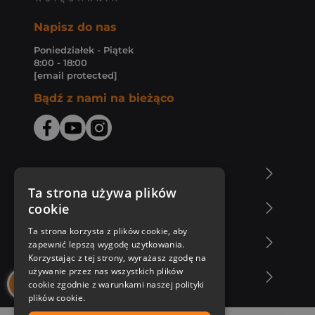
Napisz do nas
Poniedziałek - Piątek
8:00 - 18:00
[email protected]
Bądź z nami na bieżąco
O Księgarni Znak
Ta strona używa plików
cookie
Zakupy u nas
Ta strona korzysta z plików cookie, aby
Nasza oferta
zapewnić lepszą wygodę użytkowania.
Korzystając z tej strony, wyrażasz zgodę na
używanie przez nas wszystkich plików
Nasi autorzy
cookie zgodnie z warunkami naszej polityki
plików cookie.