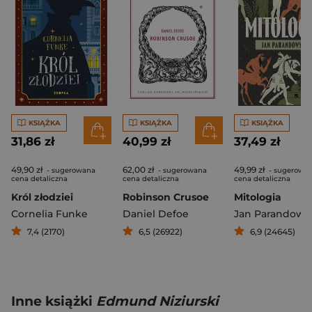
KSIĄŻKA
KSIĄŻKA
KSIĄŻKA
31,86 zł
40,99 zł
37,49 zł
49,90 zł
62,00 zł
49,99 zł
- sugerowana
- sugerowana
- sugerowa
cena detaliczna
cena detaliczna
cena detaliczna
Król złodziei
Robinson Crusoe
Mitologia
Cornelia Funke
Daniel Defoe
Jan Parandows
7,4 (2170)
6,5 (26922)
6,9 (24645)
Inne książki
Edmund Niziurski