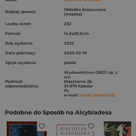
Okładka broszurowa
Rodzaj oprawy:
(miękka)
Liczba stron:
232
Format:
14.5x20.5cm
Rok wydania:
2023
Data premiery:
2020-02-19
Język wydania:
polski
Wydawnictwo GREG sp. z
o.o.
Podmiot
Klasztorna 2b
odpowiedzialny:
31-979 Kraków
PL
e-mail:
[email protected]
Podobne do Sposób na Alcybiadesa