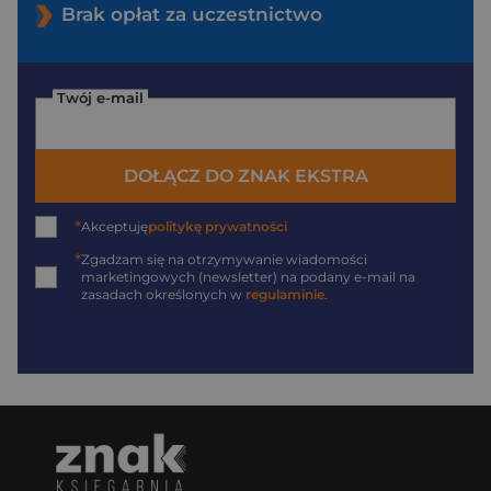
Brak opłat za uczestnictwo
Twój e-mail
DOŁĄCZ DO ZNAK EKSTRA
*
Akceptuję
politykę prywatności
*
Zgadzam się na otrzymywanie wiadomości
marketingowych (newsletter) na podany
e-mail
na
zasadach określonych w
regulaminie
.