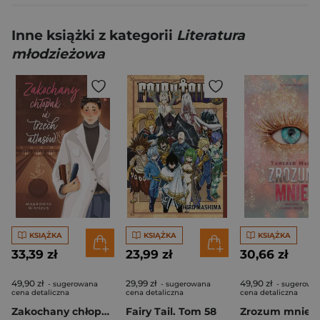
Inne książki z kategorii
Literatura
młodzieżowa
KSIĄŻKA
KSIĄŻKA
KSIĄŻKA
33,39 zł
23,99 zł
30,66 zł
49,90 zł
29,99 zł
49,90 zł
- sugerowana
- sugerowana
- sugerowa
cena detaliczna
cena detaliczna
cena detaliczna
Zakochany chłopak od trzech atlasów
Fairy Tail. Tom 58