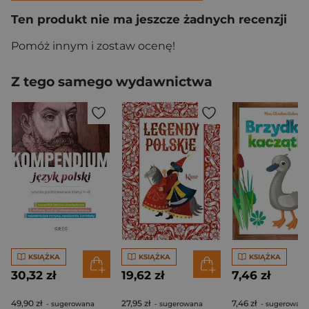
Ten produkt nie ma jeszcze żadnych recenzji
Pomóż innym i zostaw ocenę!
Z tego samego wydawnictwa
KSIĄŻKA
KSIĄŻKA
KSIĄŻKA
30,32 zł
19,62 zł
7,46 zł
49,90 zł
27,95 zł
7,46 zł
- sugerowana
- sugerowana
- sugerowana