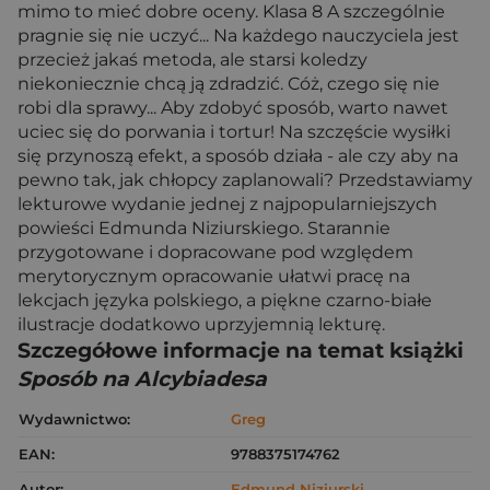
mimo to mieć dobre oceny. Klasa 8 A szczególnie
pragnie się nie uczyć... Na każdego nauczyciela jest
przecież jakaś metoda, ale starsi koledzy
niekoniecznie chcą ją zdradzić. Cóż, czego się nie
robi dla sprawy... Aby zdobyć sposób, warto nawet
uciec się do porwania i tortur! Na szczęście wysiłki
się przynoszą efekt, a sposób działa - ale czy aby na
pewno tak, jak chłopcy zaplanowali? Przedstawiamy
lekturowe wydanie jednej z najpopularniejszych
powieści Edmunda Niziurskiego. Starannie
przygotowane i dopracowane pod względem
merytorycznym opracowanie ułatwi pracę na
lekcjach języka polskiego, a piękne czarno-białe
ilustracje dodatkowo uprzyjemnią lekturę.
Szczegółowe informacje na temat książki
Sposób na Alcybiadesa
Wydawnictwo:
Greg
EAN:
9788375174762
Autor:
Edmund Niziurski