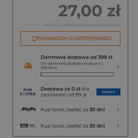
27,00 zł
36,00 zł
- sugerowana cena detaliczna
POWIADOM O DOSTĘPNOŚCI
Darmowa dostawa od 399 zł
Do darmowej dostawy brakuje Ci
399,00 zł
Dostawa za 0 zł
dla
DOŁĄCZ
zamówień od 99 zł
Kup teraz, zapłać za
30 dni
Kup teraz, zapłać za
30 dni