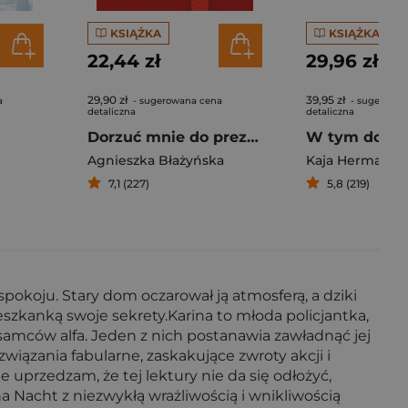
KSIĄŻKA
KSIĄŻKA
22,44 zł
29,96 zł
29,90 zł
39,95 zł
a
- sugerowana cena
- sugerowan
detaliczna
detaliczna
Dorzuć mnie do prezentu
W tym domu 
Agnieszka Błażyńska
Kaja Herman
7,1 (227)
5,8 (219)
 spokoju. Stary dom oczarował ją atmosferą, a dziki
eszkanką swoje sekrety.Karina to młoda policjantka,
samców alfa. Jeden z nich postanawia zawładnąć jej
wiązania fabularne, zaskakujące zwroty akcji i
 uprzedzam, że tej lektury nie da się odłożyć,
na Nacht z niezwykłą wrażliwością i wnikliwością