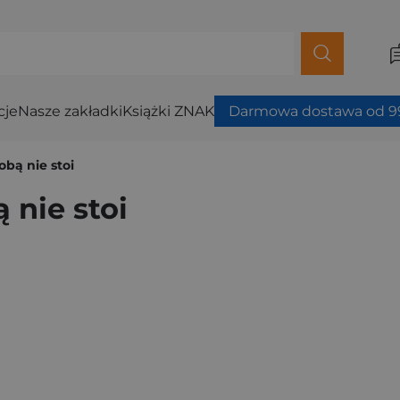
cje
Nasze zakładki
Książki ZNAK
Darmowa dostawa od 99
obą nie stoi
 nie stoi