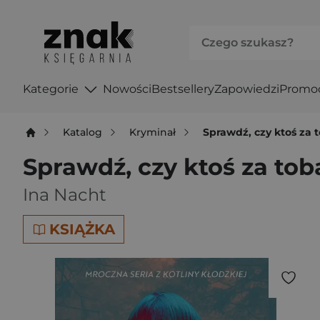
Kategorie
Nowości
Bestsellery
Zapowiedzi
Promo
Katalog
Kryminał
Sprawdź, czy ktoś za t
Sprawdź, czy ktoś za tobą
Ina Nacht
KSIĄŻKA