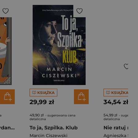
KSIĄŻKA
KSIĄŻKA
29,99 zł
34,54 zł
49,90 zł
54,99 zł
a
- sugerowana cena
- sugerowa
detaliczna
detaliczna
Czerwono mi (wydanie rozszerzone)
To ja, Szpilka. Klub
Nie ratuj mni
Marcin Ciszewski
Agnieszka Szub