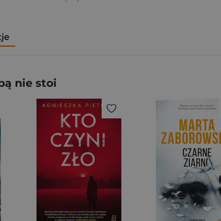
zje
ą nie stoi