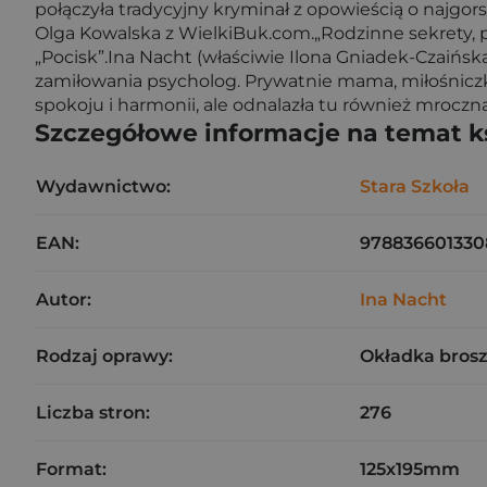
połączyła tradycyjny kryminał z opowieścią o najgor
Olga Kowalska z WielkiBuk.com.„Rodzinne sekrety, po
„Pocisk”.Ina Nacht (właściwie Ilona Gniadek-Czaińs
zamiłowania psycholog. Prywatnie mama, miłośniczk
spokoju i harmonii, ale odnalazła tu również mroczną
Szczegółowe informacje na temat k
Wydawnictwo:
Stara Szkoła
EAN:
978836601330
Autor:
Ina Nacht
Rodzaj oprawy:
Okładka bros
Liczba stron:
276
Format:
125x195mm