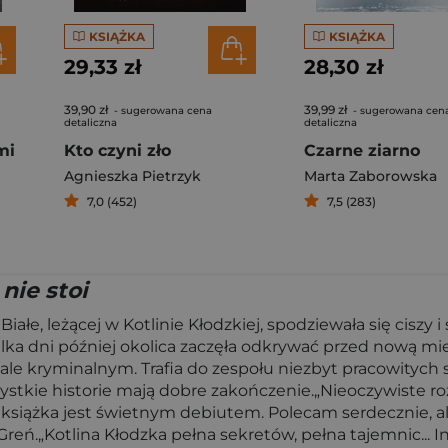
KSIĄŻKA
KSIĄŻKA
29,33 zł
28,30 zł
39,90 zł
39,99 zł
- sugerowana cena
- sugerowana cen
detaliczna
detaliczna
mi
Kto czyni zło
Czarne ziarno
Agnieszka Pietrzyk
Marta Zaborowska
7,0 (452)
7,5 (283)
nie stoi
łe, leżącej w Kotlinie Kłodzkiej, spodziewała się ciszy i
kilka dni później okolica zaczęła odkrywać przed nową mi
ale kryminalnym. Trafia do zespołu niezbyt pracowitych 
zystkie historie mają dobre zakończenie.„Nieoczywiste roz
książka jest świetnym debiutem. Polecam serdecznie, ale
Greń.„Kotlina Kłodzka pełna sekretów, pełna tajemnic... I