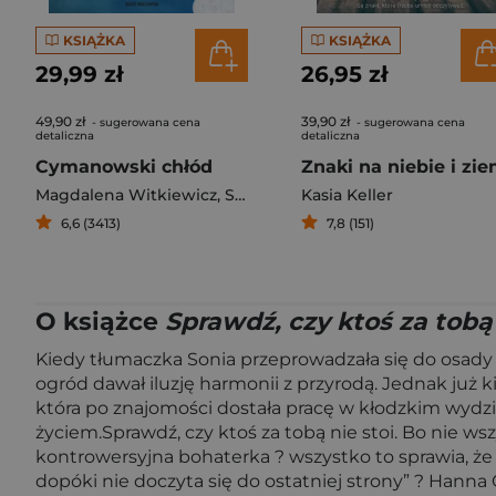
KSIĄŻKA
KSIĄŻKA
29,99 zł
26,95 zł
49,90 zł
39,90 zł
- sugerowana cena
- sugerowana cena
detaliczna
detaliczna
Cymanowski chłód
Znaki na niebie i zie
Magdalena Witkiewicz
,
Stefan Darda
Kasia Keller
6,6 (3413)
7,8 (151)
O książce
Sprawdź, czy ktoś za tobą 
Kiedy tłumaczka Sonia przeprowadzała się do osady Bia
ogród dawał iluzję harmonii z przyrodą. Jednak już 
która po znajomości dostała pracę w kłodzkim wydzi
życiem.Sprawdź, czy ktoś za tobą nie stoi. Bo nie ws
kontrowersyjna bohaterka ? wszystko to sprawia, że 
dopóki nie doczyta się do ostatniej strony” ? Hanna 