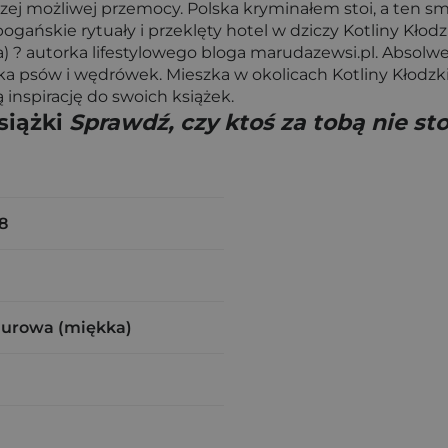
szej możliwej przemocy. Polska kryminałem stoi, a ten s
gańskie rytuały i przeklęty hotel w dziczy Kotliny Kłod
ka) ? autorka lifestylowego bloga marudazewsi.pl. Abso
a psów i wędrówek. Mieszka w okolicach Kotliny Kłodzki
 inspirację do swoich książek.
siążki
Sprawdź, czy ktoś za tobą nie sto
8
zurowa (miękka)