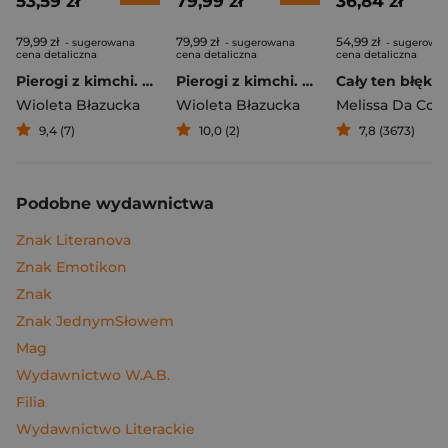
53,59 zł
79,99 zł
36,84 zł
79,99 zł
79,99 zł
54,99 zł
- sugerowana
- sugerowana
- sugerowa
cena detaliczna
cena detaliczna
cena detaliczna
Pierogi z kimchi. Moje ulubione azjatyckie przepisy
Pierogi z kimchi. Moje ulubione azjatyckie przepisy - książka z autografem
Cały ten błękit
Wioleta Błazucka
Wioleta Błazucka
Melissa Da Cos
9,4 (7)
10,0 (2)
7,8 (3673)
Podobne wydawnictwa
Znak Literanova
Znak Emotikon
Znak
Znak JednymSłowem
Mag
Wydawnictwo W.A.B.
Filia
Wydawnictwo Literackie