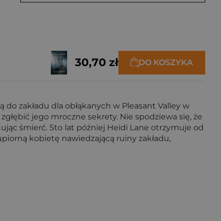
30,70 zł
DO KOSZYKA
ą do zakładu dla obłąkanych w Pleasant Valley w
 zgłębić jego mroczne sekrety. Nie spodziewa się, że
ując śmierć. Sto lat później Heidi Lane otrzymuje od
 upiorną kobietę nawiedzającą ruiny zakładu,