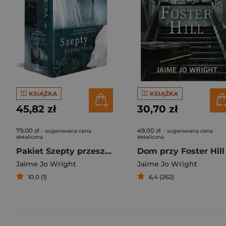
KSIĄŻKA
KSIĄŻKA
45,82 zł
30,70 zł
79,00 zł
49,00 zł
- sugerowana cena
- sugerowana cena
detaliczna
detaliczna
Pakiet Szepty przeszłości
Dom przy Foster Hill
Jaime Jo Wright
Jaime Jo Wright
10,0 (1)
6,4 (262)