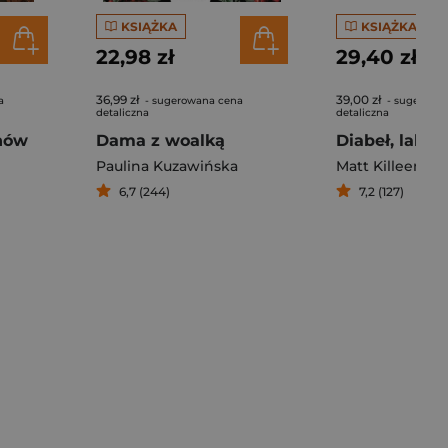
KSIĄŻKA
KSIĄŻKA
22,98 zł
29,40 zł
36,99 zł
39,00 zł
a
- sugerowana cena
- sugerowa
detaliczna
detaliczna
hów
Dama z woalką
Paulina Kuzawińska
Matt Killeen
6,7 (244)
7,2 (127)