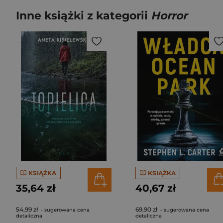
Inne książki z kategorii
Horror
KSIĄŻKA
KSIĄŻKA
35,64 zł
40,67 zł
54,99 zł
69,90 zł
- sugerowana cena
- sugerowana cena
detaliczna
detaliczna