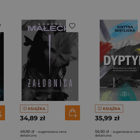
KSIĄŻKA
KSIĄŻKA
34,89 zł
35,99 zł
49,90 zł
56,90 zł
- sugerowana cena
- sugerowana cen
detaliczna
detaliczna