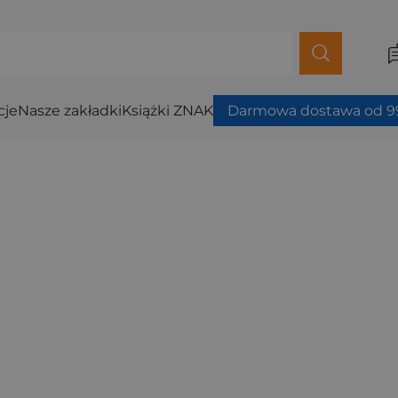
cje
Nasze zakładki
Książki ZNAK
Darmowa dostawa od 99