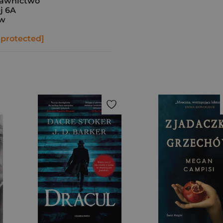
awnictwo
j 6A
ów
 protected]