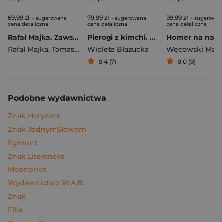
69,99 zł
79,99 zł
99,99 zł
- sugerowana
- sugerowana
- sugerowa
cena detaliczna
cena detaliczna
cena detaliczna
Rafał Majka. Zawsze z przodu. Rozmawia Tomasz Kalemba - książka z autografem
Pierogi z kimchi. Moje ulubione azjatyckie przepisy
Rafał Majka
,
Tomasz Kalemba
Wioleta Błazucka
Węcowski Mar
9,4 (7)
9,0 (9)
Podobne wydawnictwa
Znak Horyzont
Znak JednymSłowem
Egmont
Znak Literanova
Moondrive
Wydawnictwo W.A.B.
Znak
Filia