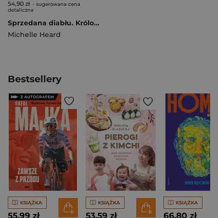
54,90 zł
- sugerowana cena
detaliczna
Sprzedana diabłu. Królowie mafii. Tom 1
Michelle Heard
Bestsellery
KSIĄŻKA
KSIĄŻKA
KSIĄŻKA
55,99 zł
53,59 zł
66,80 zł