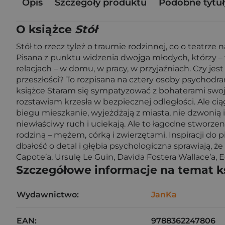
Opis
Szczegóły produktu
Podobne tytuł
O książce
Stół
Stół to rzecz tyleż o traumie rodzinnej, co o teatr
Pisana z punktu widzenia dwojga młodych, którzy – ws
relacjach – w domu, w pracy, w przyjaźniach. Czy jes
przeszłości? To rozpisana na cztery osoby psychodr
książce Staram się sympatyzować z bohaterami swoje
rozstawiam krzesła w bezpiecznej odległości. Ale ciąg
biegu mieszkanie, wyjeżdżają z miasta, nie dzwonią i 
niewłaściwy ruch i uciekają. Ale to łagodne stworz
rodziną – mężem, córką i zwierzętami. Inspiracji do p
dbałość o detal i głębia psychologiczna sprawiają, ż
Capote’a, Ursulę Le Guin, Davida Fostera Wallace’a,
Szczegółowe informacje na temat k
Wydawnictwo:
JanKa
EAN:
9788362247806