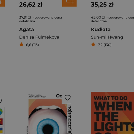
26,62 zł
35,25 zł
37,91 zł
45,00 zł
- sugerowana cena
- sugerowana ce
detaliczna
detaliczna
Agata
Kudłata
Denisa Fulmekova
Sun-mi Hwang
6,6 (113)
7,2 (130)