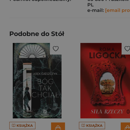
PL
e-mail:
[email pro
Podobne do Stół
KSIĄŻKA
KSIĄŻKA