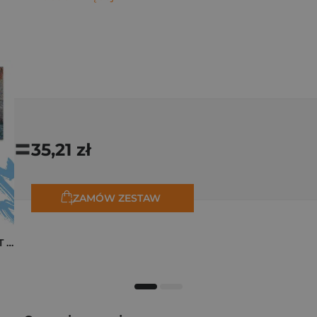
=
35,21 zł
ZAMÓW ZESTAW
Pakiet zakładek ART Monet