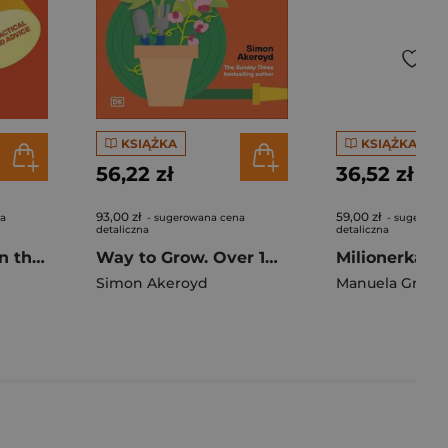
KSIĄŻKA
KSIĄŻKA
56,22 zł
36,52 zł
93,00 zł
59,00 zł
na
- sugerowana cena
- sugerowa
detaliczna
detaliczna
What to Do When the Lights Go Out
Way to Grow. Over 100 Hacks for Green-fingered Greatness
Milionerka
Simon Akeroyd
Manuela Gretk