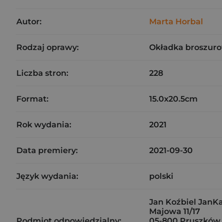
Autor:
Marta Horbal
Rodzaj oprawy:
Okładka broszuro
Liczba stron:
228
Format:
15.0x20.5cm
Rok wydania:
2021
Data premiery:
2021-09-30
Język wydania:
polski
Jan Koźbiel JanK
Majowa 11/17
Podmiot odpowiedzialny:
05-800 Pruszków