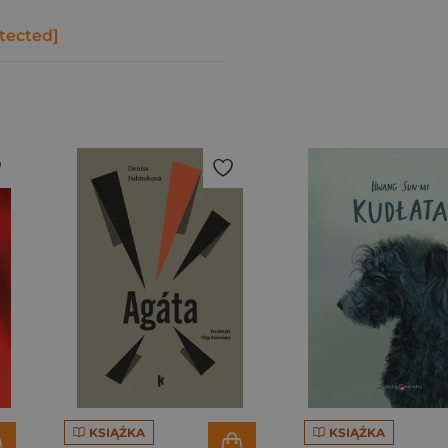
tected]
KSIĄŻKA
KSIĄŻKA