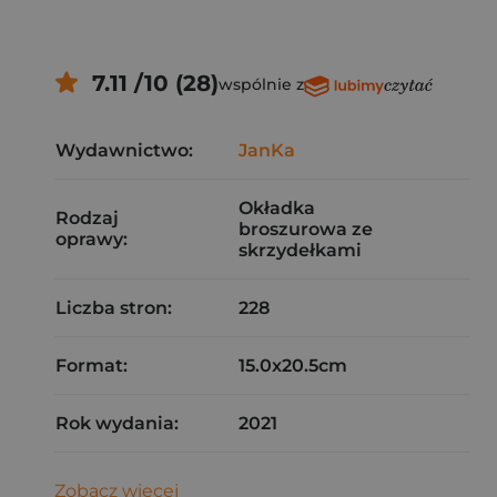
7.11 /10 (28)
wspólnie z
Wydawnictwo:
JanKa
Okładka
Rodzaj
broszurowa ze
oprawy:
skrzydełkami
Liczba stron:
228
Format:
15.0x20.5cm
Rok wydania:
2021
Zobacz więcej