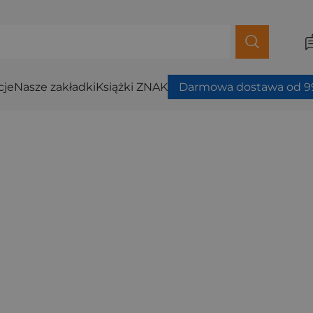
cje
Nasze zakładki
Książki ZNAK
Darmowa dostawa od 99