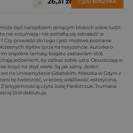
26,31 zł
DO KOSZYKA
 może być narzędziem raniącym bliskich sobie ludzi.
a nie rozumieją i nie potrafią się odnaleźć w
i? Czy prowadzi do tego i jest możliwe poznanie
czesnych stylów życia na horyzoncie. Autorka o
ę im wspólne tematy, bogato zastawiam stół,
pychają jedzeniem, by zatkać sobie usta. Opuszczają w
ie liczyć na zbyt wiele. Są jak sarny. Jeden
wstwo na Uniwersytecie Gdańskim. Mieszka w Gdyni z
 ceni tę twórczość, w której wrażliwość estetyczna,
i. Z przyjemnością czyta Julię Fiedorczuk, Trumana
ścią Stół debiutuje.