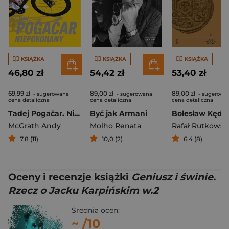
KSIĄŻKA
KSIĄŻKA
KSIĄŻKA
46,80 zł
54,42 zł
53,40 zł
69,99 zł
89,00 zł
89,00 zł
- sugerowana
- sugerowana
- sugerowa
cena detaliczna
cena detaliczna
cena detaliczna
Tadej Pogačar. Niepokonany
Być jak Armani
McGrath Andy
Molho Renata
Rafał Rutkowsk
7,8 (11)
10,0 (2)
6,4 (8)
Oceny i recenzje książki
Geniusz i świnie.
Rzecz o Jacku Karpińskim w.2
Średnia ocen:
~
/10