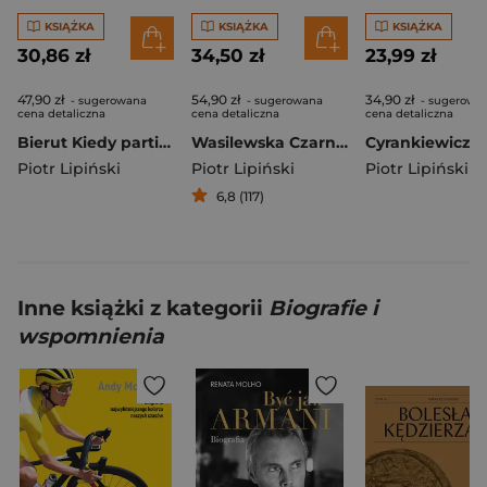
KSIĄŻKA
KSIĄŻKA
KSIĄŻKA
30,86 zł
34,50 zł
23,99 zł
47,90 zł
54,90 zł
34,90 zł
- sugerowana
- sugerowana
- sugerowa
cena detaliczna
cena detaliczna
cena detaliczna
Bierut Kiedy partia była bogiem
Wasilewska Czarno-biała
Piotr Lipiński
Piotr Lipiński
Piotr Lipiński
6,8 (117)
Inne książki z kategorii
Biografie i
wspomnienia