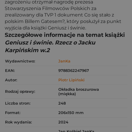
zagrożeniu otrzymał nagrodę prezesa
Stowarzyszenia Filmowców Polskich za
zrealizowany dla TVP 1 dokument Co się stało z
polskim Billem Gatesem?, który posłużył za punkt
wyjścia dla książki Geniusz i świnie.
Szczegółowe informacje na temat książki
Geniusz i świnie. Rzecz o Jacku
Karpińskim w.2
Wydawnictwo:
JanKa
EAN:
9788362247967
Autor:
Piotr Lipiński
Okładka broszurowa
Rodzaj oprawy:
(miękka)
Liczba stron:
248
Format:
206x150 mm
Rok wydania:
2024
Jan Koźbiel JanKa