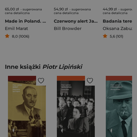
65,00 zł
54,90 zł
44,99 zł
- sugerowana
- sugerowana
- sugerowa
cena detaliczna
cena detaliczna
cena detaliczna
Made in Poland. Wspomnienia żołnierza Kedywu Stanisława Likiernika
Czerwony alert Jak zostałem wrogiem numer jeden Putina
Emil Marat
Bill Browder
Oksana Zabużk
8,0 (1006)
5,6 (101)
Inne książki
Piotr Lipiński