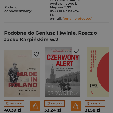
wydawnictwo i.
Podmiot
Majowa 11/17
odpowiedzialny:
05-800 Pruszków
PL
e-mail:
[email protected]
Podobne do Geniusz i świnie. Rzecz o
Jacku Karpińskim w.2
KSIĄŻKA
KSIĄŻKA
KSIĄŻKA
40,39 zł
33,24 zł
31,58 zł