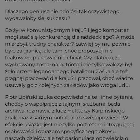
Dlaczego geniusz nie odniósł tak oczywistego,
wydawałoby się, sukcesu?
Bo żył w komunistycznym kraju? I jego komputer
mógł stać się konkurencją dla radzieckiego? A może
miał zbyt trudny charakter? Łatwiej by mu pewnie
było za granicą, ale tam, choć propozycji nie
brakowało, pracować nie chciał. Czy dlatego, że
wychowany został na patriotę i nie tylko walczył był
żołnierzem legendarnego batalionu Zośka ale też
pragnął pracować dla kraju? I pracował, choć władze
usuwały go z kolejnych zakładów jako wroga ludu.
Piotr Lipiński szuka odpowiedzi na te i inne pytania,
choćby o współpracę z tajnymi służbami; bada
archiwa, rozmawia z ludźmi, którzy Karpińskiego
znali, oraz z samym bohaterem swej opowieści. W
efekcie książka jest nie tylko portretem intrygującej
osobowości i obrazem specyficznego okresu
naszych dziejów, ale też pasjonującą opowieścią o