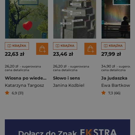
KSIĄŻKA
KSIĄŻKA
KSIĄŻKA
22,63 zł
23,46 zł
27,99 zł
26,20 zł
26,20 zł
34,90 zł
- sugerowana
- sugerowana
- sugerowa
cena detaliczna
cena detaliczna
cena detaliczna
Wiosna po wiedeńsku
Słowo i sens
Ja judaszka
Katarzyna Targosz
Janina Koźbiel
Ewa Bartkowsk
6,9 (31)
7,3 (66)
Dołącz do
Znak