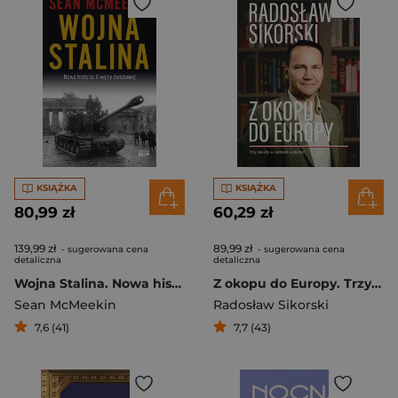
KSIĄŻKA
KSIĄŻKA
80,99 zł
60,29 zł
139,99 zł
89,99 zł
- sugerowana cena
- sugerowana cena
detaliczna
detaliczna
Wojna Stalina. Nowa historia II wojny światowej
Z okopu do Europy. Trzy dekady w centrum wydarzeń
Sean McMeekin
Radosław Sikorski
7,6 (41)
7,7 (43)