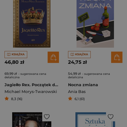
KSIĄŻKA
KSIĄŻKA
46,80 zł
24,75 zł
69,99 zł
54,99 zł
- sugerowana cena
- sugerowana cena
detaliczna
detaliczna
Jagiełło Rex. Początek dynastii
Nocna zmiana
Michael Morys-Twarowski
Ania Bas
8,3 (16)
6,1 (61)