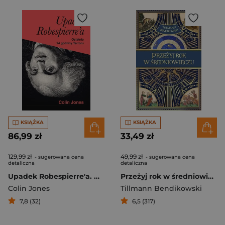
KSIĄŻKA
KSIĄŻKA
86,99 zł
33,49 zł
129,99 zł
49,99 zł
- sugerowana cena
- sugerowana cena
detaliczna
detaliczna
Upadek Robespierre'a. Ostatnie 24 godziny terroru
Przeżyj rok w średniowieczu
Colin Jones
Tillmann Bendikowski
7,8 (32)
6,5 (317)