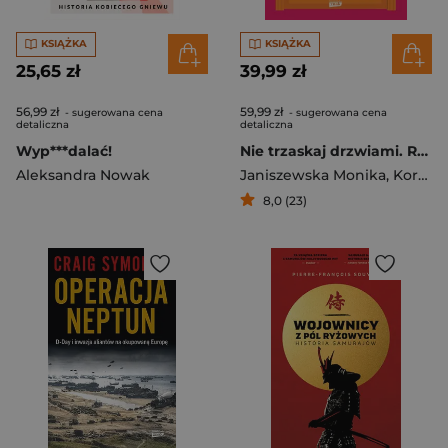
KSIĄŻKA
KSIĄŻKA
25,65 zł
39,99 zł
56,99 zł
59,99 zł
- sugerowana cena
- sugerowana cena
detaliczna
detaliczna
Wyp***dalać!
Nie trzaskaj drzwiami. Rozmowy, których pragną nastolatki, ale nigdy ci o tym nie powiedzą
Aleksandra Nowak
Janiszewska Monika
,
Korolczuk Renata
8,0 (23)