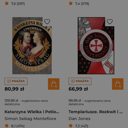
7,6 (597)
7,4 (579)
KSIĄŻKA
KSIĄŻKA
80,99 zł
66,99 zł
139,99 zł
99,99 zł
- sugerowana cena
- sugerowana cena
detaliczna
detaliczna
Katarzyna Wielka i Potiomkin
Templariusze. Rozkwit i upadek zakonu świętych wojowników
Simon Sebag Montefiore
Dan Jones
8,1 (474)
7,3 (421)