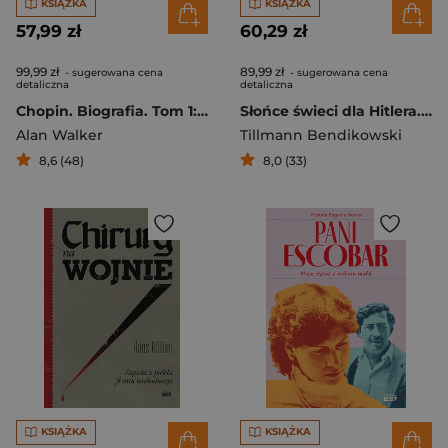
KSIĄŻKA
KSIĄŻKA
57,99 zł
60,29 zł
99,99 zł
89,99 zł
- sugerowana cena
- sugerowana cena
detaliczna
detaliczna
Chopin. Biografia. Tom 1: Warszawa–Paryż, 1810–1838
Słońce świeci dla Hitlera. Zwyczajne życie w III Rzeszy
Alan Walker
Tillmann Bendikowski
8,6 (48)
8,0 (33)
KSIĄŻKA
KSIĄŻKA