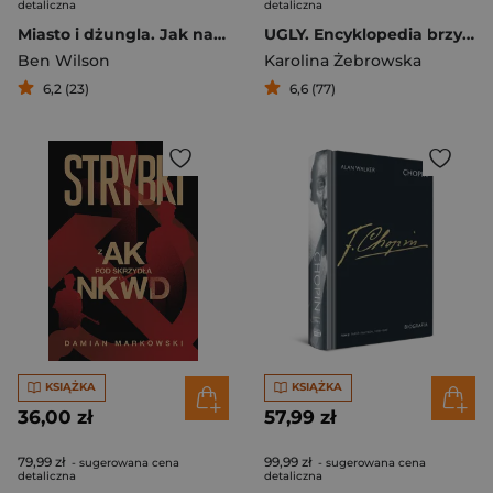
detaliczna
detaliczna
Miasto i dżungla. Jak natura wrosła w cywilizację
UGLY. Encyklopedia brzydkiej mody
Ben Wilson
Karolina Żebrowska
6,2 (23)
6,6 (77)
KSIĄŻKA
KSIĄŻKA
36,00 zł
57,99 zł
79,99 zł
99,99 zł
- sugerowana cena
- sugerowana cena
detaliczna
detaliczna