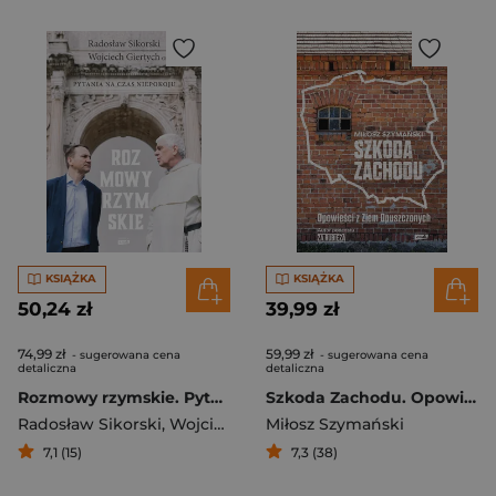
KSIĄŻKA
KSIĄŻKA
50,24 zł
39,99 zł
74,99 zł
59,99 zł
- sugerowana cena
- sugerowana cena
detaliczna
detaliczna
Rozmowy rzymskie. Pytania na czas niepokoju
Szkoda Zachodu. Opowieści z Ziem Opuszczonych
Radosław Sikorski
,
Wojciech Giertych
Miłosz Szymański
7,1 (15)
7,3 (38)