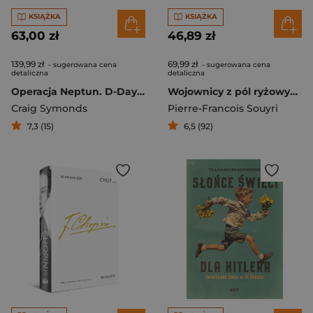
KSIĄŻKA
KSIĄŻKA
63,00 zł
46,89 zł
139,99 zł
69,99 zł
- sugerowana cena
- sugerowana cena
detaliczna
detaliczna
Operacja Neptun. D-Day i inwazja Aliantów na okupowaną Europę
Wojownicy z pól ryżowych. Historia samurajów
Craig Symonds
Pierre-Francois Souyri
7,3 (15)
6,5 (92)