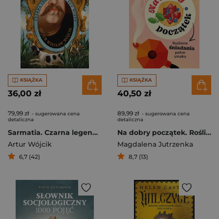
KSIĄŻKA
KSIĄŻKA
36,00 zł
40,50 zł
79,99 zł
89,99 zł
- sugerowana cena
- sugerowana cena
detaliczna
detaliczna
Sarmatia. Czarna legenda złotego wieku
Na dobry początek. Roślinne śniadania pełne smaku
Artur Wójcik
Magdalena Jutrzenka
6,7 (42)
8,7 (13)