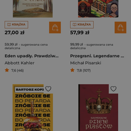
KSIĄŻKA
KSIĄŻKA
27,00 zł
57,99 zł
59,99 zł
99,99 zł
- sugerowana cena
- sugerowana cena
detaliczna
detaliczna
Eden upadły. Prawdziwa historia zbrodni na rajskiej wyspie
Przegrani. Legendarne porażki świata gier
Abbott Kahler
Michał Pisarski
7,6 (46)
7,8 (107)