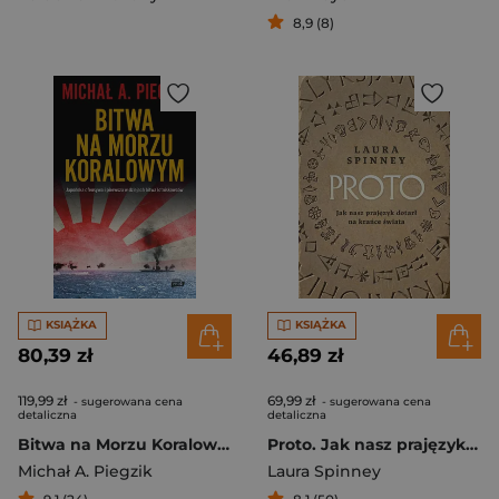
8,9 (8)
KSIĄŻKA
KSIĄŻKA
80,39 zł
46,89 zł
119,99 zł
69,99 zł
- sugerowana cena
- sugerowana cena
detaliczna
detaliczna
Bitwa na Morzu Koralowym. Japońska ofensywa i pierwsza w dziejach bitwa lotniskowców
Proto. Jak nasz prajęzyk dotarł na krańce świata
Michał A. Piegzik
Laura Spinney