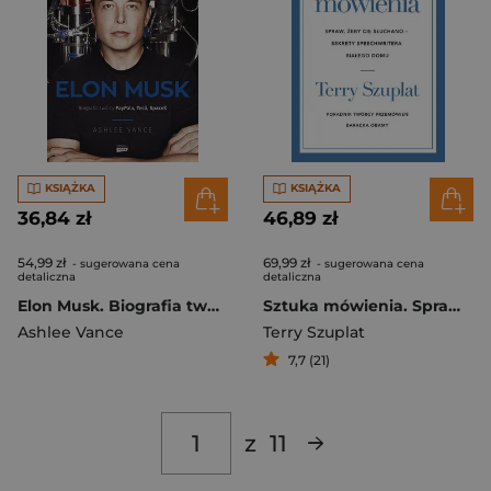
KSIĄŻKA
KSIĄŻKA
36,84 zł
46,89 zł
54,99 zł
69,99 zł
- sugerowana cena
- sugerowana cena
detaliczna
detaliczna
Elon Musk. Biografia twórcy Paypala, Tesli, SpaceX wyd. 2022
Sztuka mówienia. Spraw, żeby cię słuchano – sekrety speechwritera Białego Domu
Ashlee Vance
Terry Szuplat
7,7 (21)
z
11