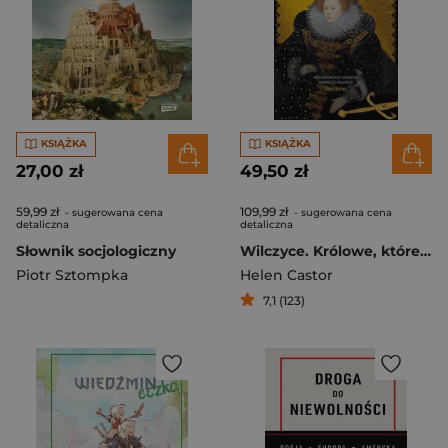
KSIĄŻKA
KSIĄŻKA
27,00 zł
49,50 zł
59,99 zł
109,99 zł
- sugerowana cena
- sugerowana cena
detaliczna
detaliczna
Słownik socjologiczny
Wilczyce. Królowe, które rządziły Anglią przed Elżbietą I
Piotr Sztompka
Helen Castor
7,1 (123)