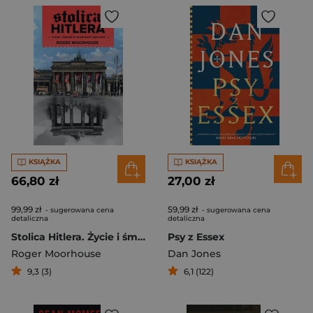
KSIĄŻKA
KSIĄŻKA
66,80 zł
27,00 zł
99,99 zł
59,99 zł
- sugerowana cena
- sugerowana cena
detaliczna
detaliczna
Stolica Hitlera. Życie i śmierć w wojennym Berlinie (wyd. 2026)
Psy z Essex
Roger Moorhouse
Dan Jones
9,3 (3)
6,1 (122)