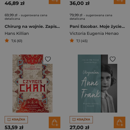
46,89 zł
36,00 zł
69,99 zł
79,99 zł
- sugerowana cena
- sugerowana cena
detaliczna
detaliczna
Chirurg na wojnie. Zapiski z piekła frontu wschodniego
Pani Escobar. Moje życie z królem mafii
Hans Killian
Victoria Eugenia Henao
7,6 (61)
7,1 (45)
KSIĄŻKA
KSIĄŻKA
53,59 zł
27,00 zł