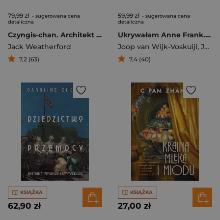
79,99 zł
59,99 zł
- sugerowana cena
- sugerowana cena
detaliczna
detaliczna
Czyngis-chan. Architekt nowoczesnego świata
Ukrywałam Anne Frank. Wszystkie tajemnice Elisabeth
Jack Weatherford
Joop van Wijk-Voskuijl
,
Jeroen De Bruyn
7,2 (63)
7,4 (40)
KSIĄŻKA
KSIĄŻKA
62,90 zł
27,00 zł