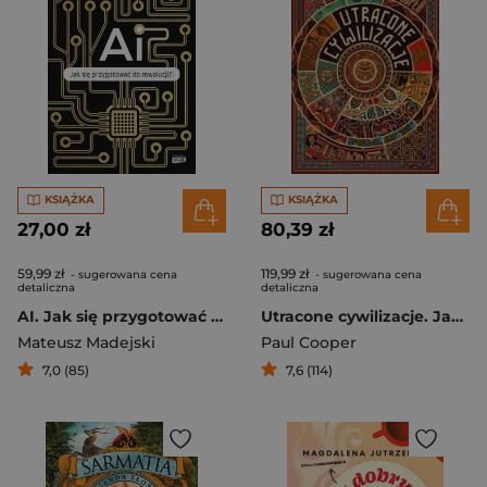
KSIĄŻKA
KSIĄŻKA
27,00 zł
80,39 zł
59,99 zł
119,99 zł
- sugerowana cena
- sugerowana cena
detaliczna
detaliczna
AI. Jak się przygotować do rewolucji?
Utracone cywilizacje. Jak rozkwitały i upadały...
Mateusz Madejski
Paul Cooper
7,0 (85)
7,6 (114)