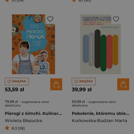
9,1 (24)
8,1 (50)
KSIĄŻKA
KSIĄŻKA
53,59 zł
39,99 zł
79,99 zł
59,99 zł
- sugerowana cena
- sugerowana cena
detaliczna
detaliczna
Pierogi z kimchi. Kulinarna podróż po Korei
Pokolenie, któremu obiecano przyszłość. Historia (nie tylko) wałbrzyska
Wioleta Błazucka
Kurkowska-Budzan Marta
8,3 (28)