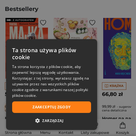
Bestsellery
Ta strona używa plików
cookie
Ta strona korzysta z plików cookie, aby
zapewnić lepszą wygodę użytkowania.
Korzystając z tej strony, wyrażasz zgodę na
używanie przez nas wszystkich plików
KSIĄŻKA
KSIĄŻKA
KSIĄŻKA
cookie zgodnie z warunkami naszej polityki
55,99 zł
53,59 zł
66,80 zł
plików cookie.
69,99 zł
79,99 zł
99,99 zł
ZAAKCEPTUJ ZGODY
- sugerowana
- sugerowana
- sugerowa
cena detaliczna
cena detaliczna
cena detaliczna
Rafał Majka. Zawsze z przodu. Rozmawia Tomasz Kalemba - książka z autografem
Pierogi z kimchi. Moje ulubione azjatyckie przepisy
ZARZĄDZAJ
Rafał Majka
,
Tomasz Kalemba
Wioleta Błazucka
Węcowski Mar
NIEZBĘDNE
Strona główna
Menu
Kontakt
Listy zakupowe
Koszyk
9,4 (7)
9,0 (9)