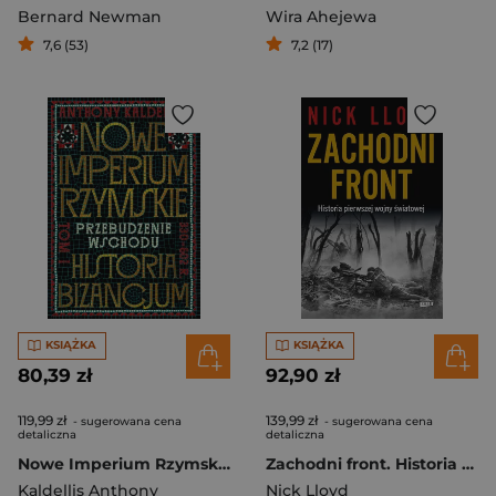
Bernard Newman
Wira Ahejewa
7,6 (53)
7,2 (17)
KSIĄŻKA
KSIĄŻKA
80,39 zł
92,90 zł
119,99 zł
139,99 zł
- sugerowana cena
- sugerowana cena
detaliczna
detaliczna
Nowe Imperium Rzymskie. Przebudzenie Wschodu. Historia Bizancjum. Tom I
Zachodni front. Historia pierwszej wojny światowej
Kaldellis Anthony
Nick Lloyd