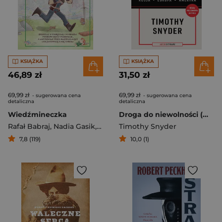
KSIĄŻKA
KSIĄŻKA
46,89 zł
31,50 zł
69,99 zł
69,99 zł
- sugerowana cena
- sugerowana cena
detaliczna
detaliczna
Wiedźmineczka
Droga do niewolności (wyd. 2, nowa przedmowa)
Rafał Babraj
,
Nadia Gasik
,
Katarzyna Grzyb
Timothy Snyder
,
Sebastian Kalem
7,8 (119)
10,0 (1)