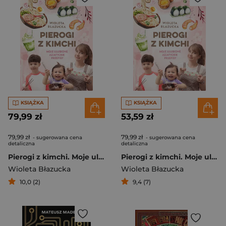
KSIĄŻKA
KSIĄŻKA
79,99 zł
53,59 zł
79,99 zł
79,99 zł
- sugerowana cena
- sugerowana cena
detaliczna
detaliczna
Pierogi z kimchi. Moje ulubione azjatyckie przepisy - książka z autografem
Pierogi z kimchi. Moje ulubione azjatyckie przepisy
Wioleta Błazucka
Wioleta Błazucka
10,0 (2)
9,4 (7)