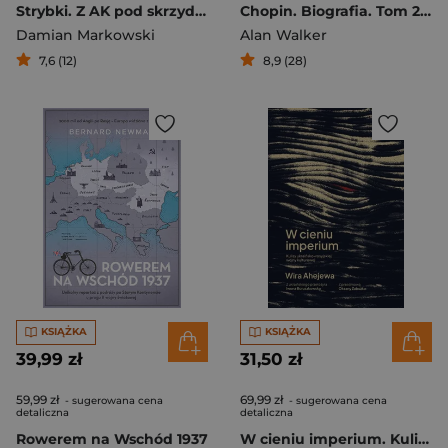
Strybki. Z AK pod skrzydła NKWD
Chopin. Biografia. Tom 2: Paryż–Panteon, 1838–1849
Damian Markowski
Alan Walker
7,6 (12)
8,9 (28)
KSIĄŻKA
KSIĄŻKA
39,99 zł
31,50 zł
59,99 zł
69,99 zł
- sugerowana cena
- sugerowana cena
detaliczna
detaliczna
Rowerem na Wschód 1937
W cieniu imperium. Kulisy ukraińsko-rosyjskiej wojny kulturowej