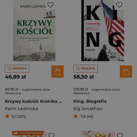
KSIĄŻKA
KSIĄŻKA
46,89 zł
58,50 zł
69,99 zł
129,99 zł
- sugerowana cena
- sugerowana cena
detaliczna
detaliczna
Krzywy kościół. Kronika powieściowa utraconego miasta: lata 1894–1921
King. Biografia
Karin Lednicka
Eig Jonathan
8,1 (201)
7,8 (43)