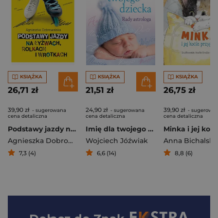
KSIĄŻKA
KSIĄŻKA
KSIĄŻKA
26,71 zł
21,51 zł
26,75 zł
39,90 zł
24,90 zł
39,90 zł
- sugerowana
- sugerowana
- sugerowa
cena detaliczna
cena detaliczna
cena detaliczna
Podstawy jazdy na łyżwach rolkach i wrotkach
Imię dla twojego dziecka Rady astrologa
Agnieszka Dobrowolska
Wojciech Jóźwiak
Anna Bichalska
7,3 (4)
6,6 (14)
8,8 (6)