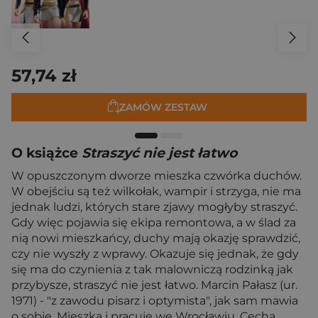
57,74 zł
ZAMÓW ZESTAW
O książce
Straszyć nie jest łatwo
W opuszczonym dworze mieszka czwórka duchów.
W obejściu są też wilkołak, wampir i strzyga, nie ma
jednak ludzi, których stare zjawy mogłyby straszyć.
Gdy więc pojawia się ekipa remontowa, a w ślad za
nią nowi mieszkańcy, duchy mają okazję sprawdzić,
czy nie wyszły z wprawy. Okazuje się jednak, że gdy
się ma do czynienia z tak malowniczą rodzinką jak
przybysze, straszyć nie jest łatwo. Marcin Pałasz (ur.
1971) - "z zawodu pisarz i optymista", jak sam mawia
o sobie. Mieszka i pracuje we Wrocławiu. Cechą