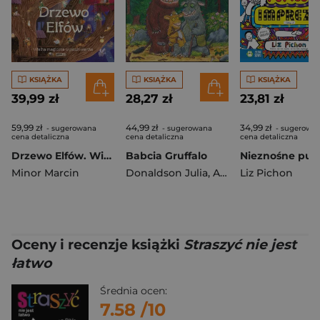
KSIĄŻKA
KSIĄŻKA
KSIĄŻKA
39,99 zł
28,27 zł
23,81 zł
59,99 zł
44,99 zł
34,99 zł
- sugerowana
- sugerowana
- sugerowa
cena detaliczna
cena detaliczna
cena detaliczna
Drzewo Elfów. Wielka magiczna wyszukiwanka
Babcia Gruffalo
Minor Marcin
Donaldson Julia
,
Axel Scheffler
Liz Pichon
Oceny i recenzje książki
Straszyć nie jest
łatwo
Średnia ocen:
7.58
/10