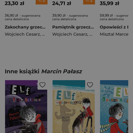
23,30 zł
24,71 zł
35,99 zł
36,90 zł
39,90 zł
59,99 zł
- sugerowana
- sugerowana
- sugerowa
cena detaliczna
cena detaliczna
cena detaliczna
Zakochany grzeczny pies
Pamiętnik grzecznego psa
Wojciech Cesarz
,
Katarzyna Terechowicz
Wojciech Cesarz
,
Katarzyna Terechow
Misztal Marceli
Inne książki
Marcin Pałasz