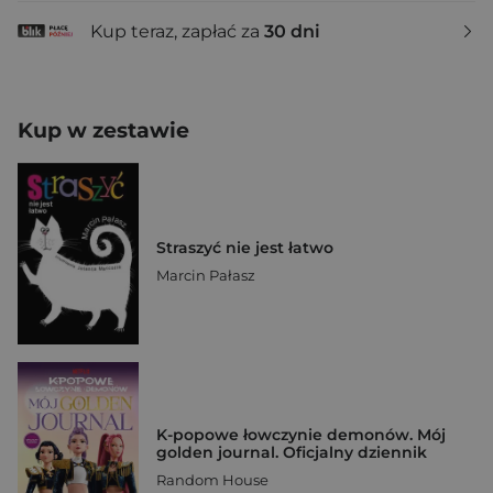
Kup teraz, zapłać za
30 dni
Kup w zestawie
Straszyć nie jest łatwo
Marcin Pałasz
K-popowe łowczynie demonów. Mój
golden journal. Oficjalny dziennik
Random House