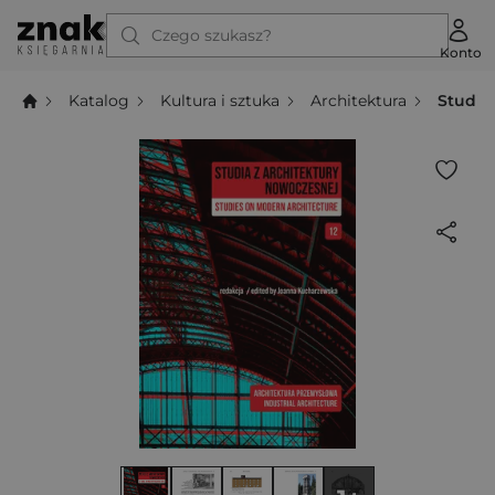
Czego szukasz?
Konto
Katalog
Kultura i sztuka
Architektura
Studia