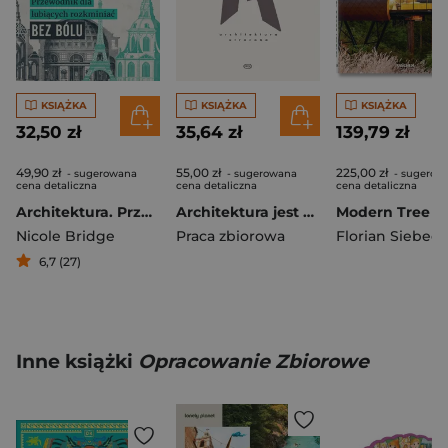
KSIĄŻKA
KSIĄŻKA
KSIĄŻKA
32,50 zł
35,64 zł
139,79 zł
49,90 zł
55,00 zł
225,00 zł
- sugerowana
- sugerowana
- sugerow
cena detaliczna
cena detaliczna
cena detaliczna
Architektura. Przewodnik dla lubiących rozkminiać bez bólu
Architektura jest najważniejsza. Architektura utracona. Tom 9
Nicole Bridge
Praca zbiorowa
Florian Siebeck
6,7 (27)
Inne książki
Opracowanie Zbiorowe