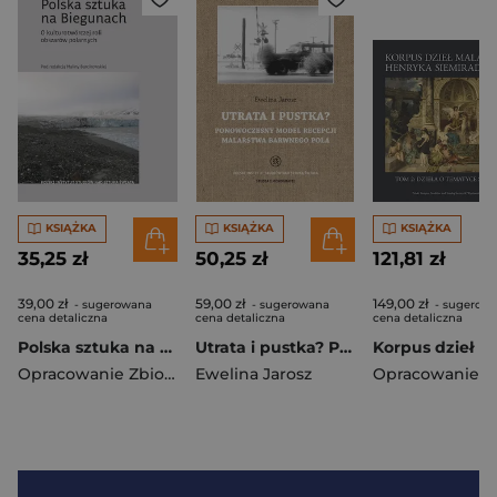
KSIĄŻKA
KSIĄŻKA
KSIĄŻKA
35,25 zł
50,25 zł
121,81 zł
39,00 zł
59,00 zł
149,00 zł
- sugerowana
- sugerowana
- sugerow
cena detaliczna
cena detaliczna
cena detaliczna
Polska sztuka na Biegunach. O kulturotwórczej roli obszarów polarnych
Utrata i pustka? Ponowoczesny model recepcji malarstwa barwnego pola
Opracowanie Zbiorowe
Ewelina Jarosz