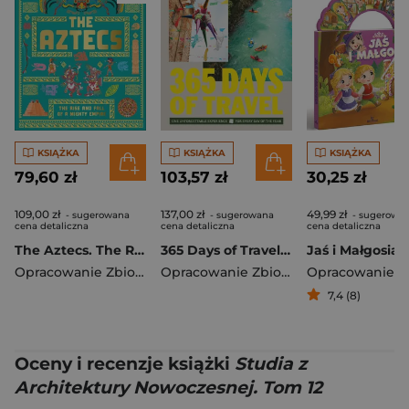
KSIĄŻKA
KSIĄŻKA
KSIĄŻKA
79,60 zł
103,57 zł
30,25 zł
109,00 zł
137,00 zł
49,99 zł
- sugerowana
- sugerowana
- sugerowa
cena detaliczna
cena detaliczna
cena detaliczna
The Aztecs. The Rise and Fall of a Mighty Empire
365 Days of Travel. Lonely Planet
Jaś i Małgosia
Opracowanie Zbiorowe
Opracowanie Zbiorowe
7,4 (8)
Oceny i recenzje książki
Studia z
Architektury Nowoczesnej. Tom 12